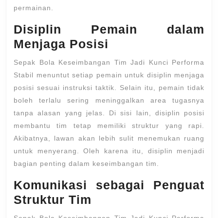
permainan.
Disiplin Pemain dalam
Menjaga Posisi
Sepak Bola Keseimbangan Tim Jadi Kunci Performa
Stabil menuntut setiap pemain untuk disiplin menjaga
posisi sesuai instruksi taktik. Selain itu, pemain tidak
boleh terlalu sering meninggalkan area tugasnya
tanpa alasan yang jelas. Di sisi lain, disiplin posisi
membantu tim tetap memiliki struktur yang rapi.
Akibatnya, lawan akan lebih sulit menemukan ruang
untuk menyerang. Oleh karena itu, disiplin menjadi
bagian penting dalam keseimbangan tim.
Komunikasi sebagai Penguat
Struktur Tim
Sepak Bola Keseimbangan Tim Jadi Kunci Performa