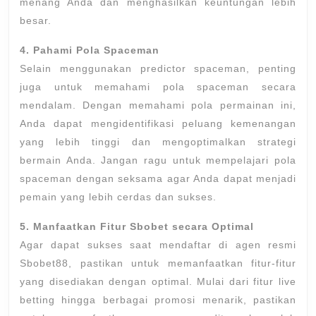
menang Anda dan menghasilkan keuntungan lebih
besar.
4. Pahami Pola Spaceman
Selain menggunakan predictor spaceman, penting
juga untuk memahami pola spaceman secara
mendalam. Dengan memahami pola permainan ini,
Anda dapat mengidentifikasi peluang kemenangan
yang lebih tinggi dan mengoptimalkan strategi
bermain Anda. Jangan ragu untuk mempelajari pola
spaceman dengan seksama agar Anda dapat menjadi
pemain yang lebih cerdas dan sukses.
5. Manfaatkan Fitur Sbobet secara Optimal
Agar dapat sukses saat mendaftar di agen resmi
Sbobet88, pastikan untuk memanfaatkan fitur-fitur
yang disediakan dengan optimal. Mulai dari fitur live
betting hingga berbagai promosi menarik, pastikan