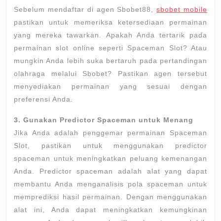
Sebelum mendaftar di agen Sbobet88,
sbobet mobile
pastikan untuk memeriksa ketersediaan permainan
yang mereka tawarkan. Apakah Anda tertarik pada
permainan slot online seperti Spaceman Slot? Atau
mungkin Anda lebih suka bertaruh pada pertandingan
olahraga melalui Sbobet? Pastikan agen tersebut
menyediakan permainan yang sesuai dengan
preferensi Anda.
3. Gunakan Predictor Spaceman untuk Menang
Jika Anda adalah penggemar permainan Spaceman
Slot, pastikan untuk menggunakan predictor
spaceman untuk meningkatkan peluang kemenangan
Anda. Predictor spaceman adalah alat yang dapat
membantu Anda menganalisis pola spaceman untuk
memprediksi hasil permainan. Dengan menggunakan
alat ini, Anda dapat meningkatkan kemungkinan