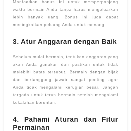
Manfaatkan bonus ini untuk memperpanjang
waktu bermain Anda tanpa harus mengeluarkan
lebih banyak uang. Bonus ini juga dapat
meningkatkan peluang Anda untuk menang.
3. Atur Anggaran dengan Baik
Sebelum mulai bermain, tentukan anggaran yang
akan Anda gunakan dan pastikan untuk tidak
melebihi batas tersebut. Bermain dengan bijak
dan bertanggung jawab sangat penting agar
Anda tidak mengalami kerugian besar. Jangan
tergoda untuk terus bermain setelah mengalami
kekalahan beruntun.
4. Pahami Aturan dan Fitur
Permainan