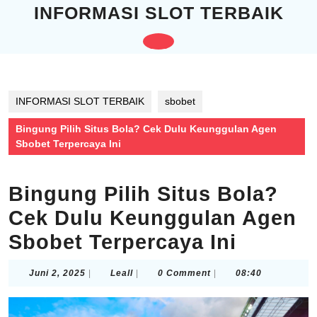
Skip
INFORMASI SLOT TERBAIK
to
content
Open
Skip
to
Button
content
INFORMASI SLOT TERBAIK
sbobet
Bingung Pilih Situs Bola? Cek Dulu Keunggulan Agen
Sbobet Terpercaya Ini
Bingung Pilih Situs Bola?
Cek Dulu Keunggulan Agen
Sbobet Terpercaya Ini
Juni
Leall
Juni 2, 2025
|
Leall
|
0 Comment
|
08:40
2,
2025