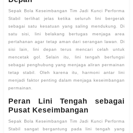
Sepak Bola Keseimbangan Tim Jadi Kunci Performa
Stabil terlihat jelas ketika seluruh lini bergerak
sebagai satu kesatuan yang saling mendukung. Di
satu sisi, lini belakang bertugas menjaga area
pertahanan agar tetap aman dari serangan lawan. Di
sisi lain, lini depan terus mencari celah untuk
mencetak gol. Selain itu, lini tengah berfungsi
sebagai penghubung yang menjaga aliran permainan
tetap stabil. Oleh karena itu, harmoni antar lini
menjadi faktor penting dalam menjaga keseimbangan
permainan.
Peran Lini Tengah sebagai
Pusat Keseimbangan
Sepak Bola Keseimbangan Tim Jadi Kunci Performa
Stabil sangat bergantung pada lini tengah yang