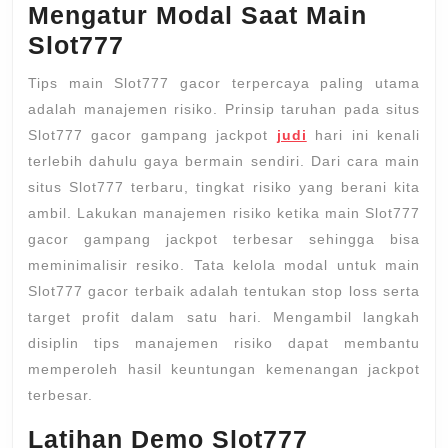
Mengatur Modal Saat Main
Slot777
Tips main Slot777 gacor terpercaya paling utama
adalah manajemen risiko. Prinsip taruhan pada situs
Slot777 gacor gampang jackpot
judi
hari ini kenali
terlebih dahulu gaya bermain sendiri. Dari cara main
situs Slot777 terbaru, tingkat risiko yang berani kita
ambil. Lakukan manajemen risiko ketika main Slot777
gacor gampang jackpot terbesar sehingga bisa
meminimalisir resiko. Tata kelola modal untuk main
Slot777 gacor terbaik adalah tentukan stop loss serta
target profit dalam satu hari. Mengambil langkah
disiplin tips manajemen risiko dapat membantu
memperoleh hasil keuntungan kemenangan jackpot
terbesar.
Latihan Demo Slot777