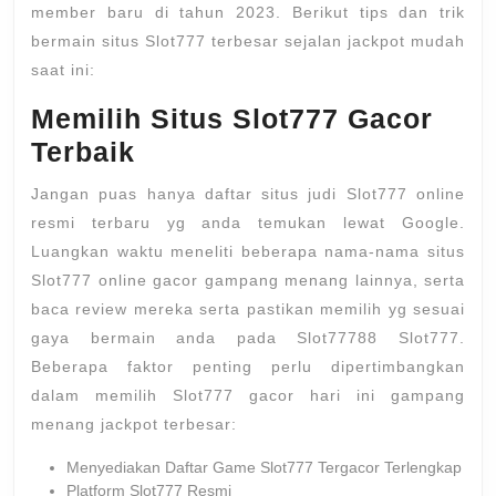
member baru di tahun 2023. Berikut tips dan trik
bermain situs Slot777 terbesar sejalan jackpot mudah
saat ini:
Memilih Situs Slot777 Gacor
Terbaik
Jangan puas hanya daftar situs judi Slot777 online
resmi terbaru yg anda temukan lewat Google.
Luangkan waktu meneliti beberapa nama-nama situs
Slot777 online gacor gampang menang lainnya, serta
baca review mereka serta pastikan memilih yg sesuai
gaya bermain anda pada Slot77788 Slot777.
Beberapa faktor penting perlu dipertimbangkan
dalam memilih Slot777 gacor hari ini gampang
menang jackpot terbesar:
Menyediakan Daftar Game Slot777 Tergacor Terlengkap
Platform Slot777 Resmi