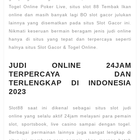
Togel Online Poker Live, situs slot 88 Tembak Ikan
online dan masih banyak lagi BO slot gacor julukan
lainnya yang disematkan pada situs Slot Gacor ini.
Nikmati keseruan bermain beragam jenis judi online
hanya di situs yang tepat dan terpercaya seperti
halnya situs Slot Gacor & Togel Online.
JUDI ONLINE 24JAM
TERPERCAYA DAN
TERLENGKAP DI INDONESIA
2023
Slot88 saat ini dikenal sebagai situs slot judi
online yang selalu aktif 24jam melayani para pemain
slot, sportsbook, live casino sampai dengan togel.
Berbagai permainan lainnya juga sangat lengkap di