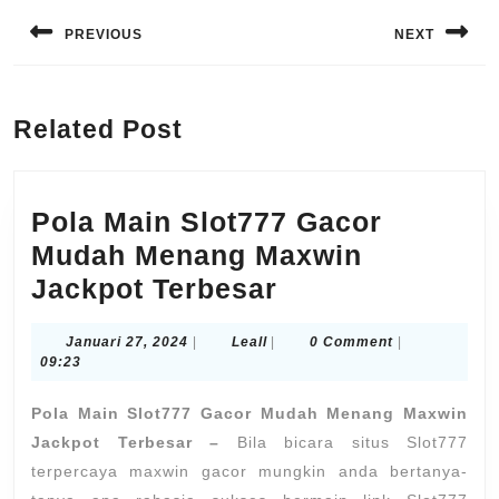
Navigasi
pos
PREVIOUS
NEXT
Previous
Next
post:
post:
Related Post
Pola Main Slot777 Gacor
Mudah Menang Maxwin
Pola
Jackpot Terbesar
Main
Januari
Leall
Januari 27, 2024
|
Leall
|
0 Comment
|
Slot777
27,
09:23
Gacor
2024
Pola Main Slot777 Gacor Mudah Menang Maxwin
Mudah
Jackpot Terbesar –
Bila bicara situs Slot777
Menang
terpercaya maxwin gacor mungkin anda bertanya-
Maxwin