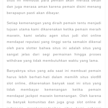
situs ini membuat para pemain akan merasa betah
dan juga merasa aman karena pemain disini menang
berapapun pasti akan dibayar.
Setiap kemenangan yang diraih pemain tentu menjadi
tujuan utama kami dikarenakan ketika pemain meraih
maxwin, kami selaku agen situs judi slot online
mendapat reputasi yang tinggi serta semakin dikenal
oleh para slotter bahwa situs ini adalah situs yang
sangat jelas dari segi permainan hingga proses
withdraw yang tidak membutuhkan waktu yang lama.
Banyaknya situs yang ada saat ini membuat pemain
harus lebih berhati-hati dalam memilih situs slot88
slot online, dikarenakan banyak saat ini situs yang
tidak membayar kemenangan ketika pemain
mendapat jackpot maxwin kemenangan. Oleh karena
itu banyak komunitas dan juga grup slot online di