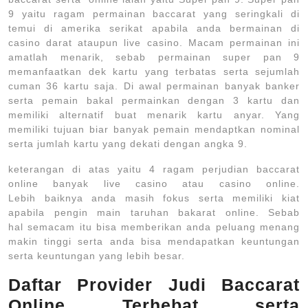
9 yaitu ragam permainan baccarat yang seringkali di
temui di amerika serikat apabila anda bermainan di
casino darat ataupun live casino. Macam permainan ini
amatlah menarik, sebab permainan super pan 9
memanfaatkan dek kartu yang terbatas serta sejumlah
cuman 36 kartu saja. Di awal permainan banyak banker
serta pemain bakal permainkan dengan 3 kartu dan
memiliki alternatif buat menarik kartu anyar. Yang
memiliki tujuan biar banyak pemain mendaptkan nominal
serta jumlah kartu yang dekati dengan angka 9.
keterangan di atas yaitu 4 ragam perjudian baccarat
online banyak live casino atau casino online.
Lebih baiknya anda masih fokus serta memiliki kiat
apabila pengin main taruhan bakarat online. Sebab
hal semacam itu bisa memberikan anda peluang menang
makin tinggi serta anda bisa mendapatkan keuntungan
serta keuntungan yang lebih besar.
Daftar Provider Judi Baccarat
Online Terhebat serta