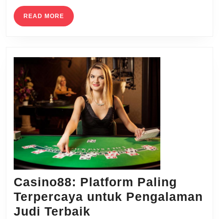
READ
READ MORE
MORE
Casino88: Platform Paling
Terpercaya untuk Pengalaman
Casino88:
Judi Terbaik