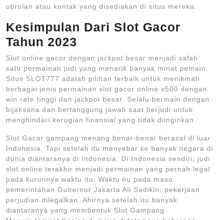
obrolan atau kontak yang disediakan di situs mereka.
Kesimpulan Dari Slot Gacor
Tahun 2023
Slot online gacor dengan jackpot besar menjadi salah
satu permainan judi yang menarik banyak minat pemain.
Situs SLOT777 adalah pilihan terbaik untuk menikmati
berbagai jenis permainan slot gacor online x500 dengan
win rate tinggi dan jackpot besar. Selalu bermain dengan
bijaksana dan bertanggung jawab saat berjudi untuk
menghindari kerugian finansial yang tidak diinginkan.
Slot Gacor gampang menang benar-benar berasal di luar
Indonesia. Tapi setelah itu menyebar ke banyak negara di
dunia diantaranya di Indonesia. Di Indonesia sendiri, judi
slot online terakhir menjadi permainan yang pernah legal
pada kurunnya waktu itu. Waktu itu pada masa
pemerintahan Gubernur Jakarta Ali Sadikin, pekerjaan
perjudian dilegalkan. Ahirnya setelah itu banyak
diantaranya yang membentuk Slot Gampang