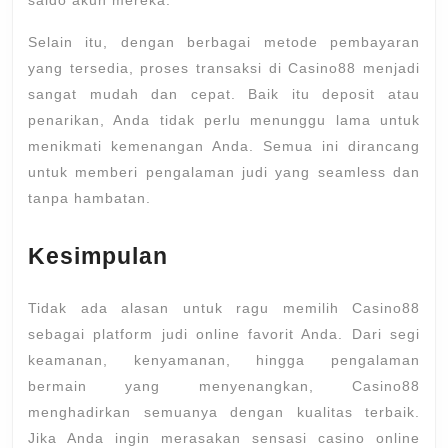
saldo akun mereka.
Selain itu, dengan berbagai metode pembayaran
yang tersedia, proses transaksi di Casino88 menjadi
sangat mudah dan cepat. Baik itu deposit atau
penarikan, Anda tidak perlu menunggu lama untuk
menikmati kemenangan Anda. Semua ini dirancang
untuk memberi pengalaman judi yang seamless dan
tanpa hambatan.
Kesimpulan
Tidak ada alasan untuk ragu memilih Casino88
sebagai platform judi online favorit Anda. Dari segi
keamanan, kenyamanan, hingga pengalaman
bermain yang menyenangkan, Casino88
menghadirkan semuanya dengan kualitas terbaik.
Jika Anda ingin merasakan sensasi casino online