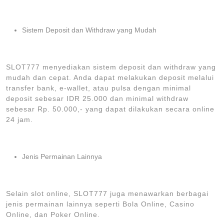
Sistem Deposit dan Withdraw yang Mudah
SLOT777 menyediakan sistem deposit dan withdraw yang
mudah dan cepat. Anda dapat melakukan deposit melalui
transfer bank, e-wallet, atau pulsa dengan minimal
deposit sebesar IDR 25.000 dan minimal withdraw
sebesar Rp. 50.000,- yang dapat dilakukan secara online
24 jam.
Jenis Permainan Lainnya
Selain slot online, SLOT777 juga menawarkan berbagai
jenis permainan lainnya seperti Bola Online, Casino
Online, dan Poker Online.