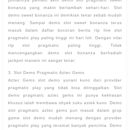
bonanza yang makin bertambah sehari-hari. Slot
demo sweet bonanza ini demikian tenar sebab mudah
menang. Sampai demo slot sweet bonanza terus
masuk dalam daftar bocoran berita rtp live slot
pragmatic play paling tinggi ini hari loh. Dengan nilai
rtp slot pragmatic paling tinggi, Tidak
mencengangkan demo slot bonanza berhadiah
jackpot maxwin ini sangat tenar.
3. Slot Demo Pragmatic Aztec Gems
Aztec Gems slot demo yunani kuno dari provider
pragmatic play yang tidak bisa ditinggalkan. Slot
demo pragmatic aztec gems ini punya kekhasan
khusus ialah membawa obyek suku astek kuno. Demo
slot pragmatic aztec gems pun masuk dalam grup
game slot demo mudah menang dengan provider
pragmatic play yang teramat banyak pencinta. Demo