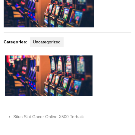
Categories:
Uncategorized
Situs Slot Gacor Online X500 Terbaik