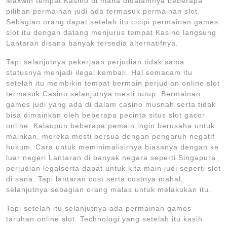
Maxwin tempat Kasino di mana didalamnya beberapa
pilihan permainan judi ada termasuk permainan slot.
Sebagian orang dapat setelah itu cicipi permainan games
slot itu dengan datang menjurus tempat Kasino langsung
Lantaran disana banyak tersedia alternatifnya.
Tapi selanjutnya pekerjaan perjudian tidak sama
statusnya menjadi ilegal kembali. Hal semacam itu
setelah itu membikin tempat bermain perjudian online slot
termasuk Casino selanjutnya mesti tutup. Bermainan
games judi yang ada di dalam casino musnah serta tidak
bisa dimainkan oleh beberapa pecinta situs slot gacor
online. Kalaupun beberapa pemain ingin berusaha untuk
mainkan, mereka mesti bersua dengan pengaruh negatif
hukum. Cara untuk meminimalisirnya biasanya dengan ke
luar negeri Lantaran di banyak negara seperti Singapura
perjudian legalserta dapat untuk kita main judi seperti slot
di sana. Tapi lantaran cost serta costnya mahal,
selanjutnya sebagian orang malas untuk melakukan itu.
Tapi setelah itu selanjutnya ada permainan games
taruhan online slot. Technologi yang setelah itu kasih