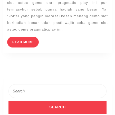
slot astec gems dari pragmatic play ini pun
termasyhur sebab punya hadiah yang besar. Ya,
Slotter yang pengin merasai kesan menang demo slot
berhadiah besar udah pasti wajib coba game slot
astec gems pragmaticplay ini.
READ
READ MORE
MORE
Search
for: