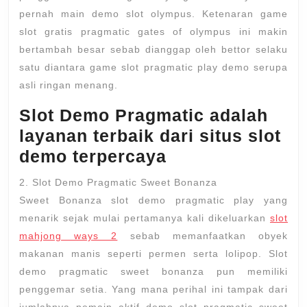
pernah main demo slot olympus. Ketenaran game
slot gratis pragmatic gates of olympus ini makin
bertambah besar sebab dianggap oleh bettor selaku
satu diantara game slot pragmatic play demo serupa
asli ringan menang.
Slot Demo Pragmatic adalah
layanan terbaik dari situs slot
demo terpercaya
2. Slot Demo Pragmatic Sweet Bonanza
Sweet Bonanza slot demo pragmatic play yang
menarik sejak mulai pertamanya kali dikeluarkan
slot
mahjong ways 2
sebab memanfaatkan obyek
makanan manis seperti permen serta lolipop. Slot
demo pragmatic sweet bonanza pun memiliki
penggemar setia. Yang mana perihal ini tampak dari
jumlahnya pemain aktif demo slot pragmatic sweet