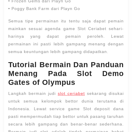
• Frozen Gems dari Playn Go
• Poggy Bank Farm dari Playn Go
Semua tipe permainan itu tentu saja dapat pemain
mainkan sesuai agenda game Slot Ceriabet sehari-
harinya yang dapat pemain peroleh. Lewat
permainan ini pasti lebih gampang menang dengan
semua keuntungan lebih gampang didapatkan.
Tutorial Bermain Dan Panduan
Menang Pada Slot Demo
Gates of Olympus
Langkah bermain judi
slot ceriabet
sekarang disukai
untuk semua kelompok bettor dunia terutama di
Indonesia. Lewat service game Slot deposit dana
pasti mempermudah tiap bettor untuk pasang taruhan
secara lebih gampang dan benar-benar sederhana.
Bermain judi slot adalah tindak permainan hebat