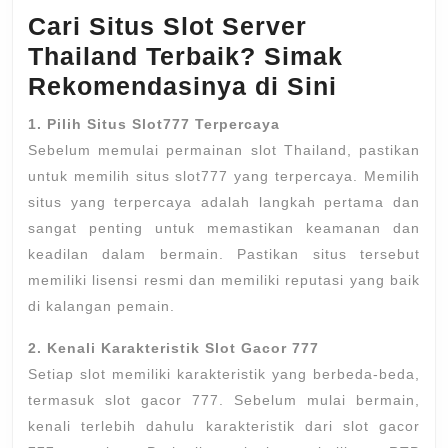
Cari Situs Slot Server
Thailand Terbaik? Simak
Rekomendasinya di Sini
1. Pilih Situs Slot777 Terpercaya
Sebelum memulai permainan slot Thailand, pastikan
untuk memilih situs slot777 yang terpercaya. Memilih
situs yang terpercaya adalah langkah pertama dan
sangat penting untuk memastikan keamanan dan
keadilan dalam bermain. Pastikan situs tersebut
memiliki lisensi resmi dan memiliki reputasi yang baik
di kalangan pemain.
2. Kenali Karakteristik Slot Gacor 777
Setiap slot memiliki karakteristik yang berbeda-beda,
termasuk slot gacor 777. Sebelum mulai bermain,
kenali terlebih dahulu karakteristik dari slot gacor