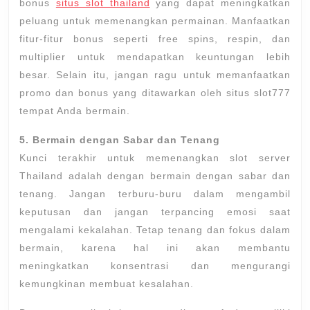
bonus
situs slot thailand
yang dapat meningkatkan
peluang untuk memenangkan permainan. Manfaatkan
fitur-fitur bonus seperti free spins, respin, dan
multiplier untuk mendapatkan keuntungan lebih
besar. Selain itu, jangan ragu untuk memanfaatkan
promo dan bonus yang ditawarkan oleh situs slot777
tempat Anda bermain.
5. Bermain dengan Sabar dan Tenang
Kunci terakhir untuk memenangkan slot server
Thailand adalah dengan bermain dengan sabar dan
tenang. Jangan terburu-buru dalam mengambil
keputusan dan jangan terpancing emosi saat
mengalami kekalahan. Tetap tenang dan fokus dalam
bermain, karena hal ini akan membantu
meningkatkan konsentrasi dan mengurangi
kemungkinan membuat kesalahan.