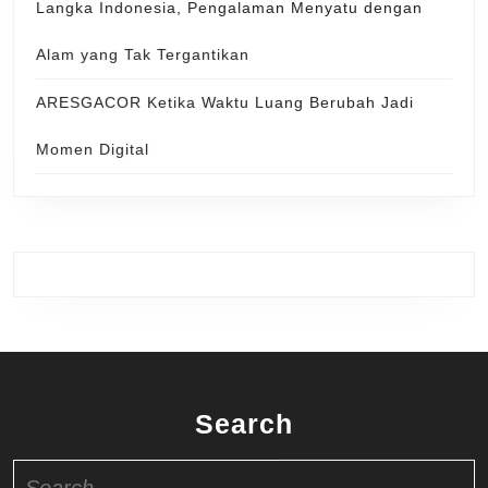
Langka Indonesia, Pengalaman Menyatu dengan
Alam yang Tak Tergantikan
ARESGACOR Ketika Waktu Luang Berubah Jadi
Momen Digital
Search
Search