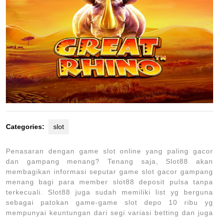
Categories:
slot
Penasaran dengan game slot online yang paling gacor
dan gampang menang? Tenang saja, Slot88 akan
membagikan informasi seputar game slot gacor gampang
menang bagi para member slot88 deposit pulsa tanpa
terkecuali. Slot88 juga sudah memiliki list yg berguna
sebagai patokan game-game slot depo 10 ribu yg
mempunyai keuntungan dari segi variasi betting dan juga