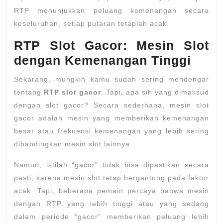
RTP menunjukkan peluang kemenangan secara
keseluruhan, setiap putaran tetaplah acak.
RTP Slot Gacor: Mesin Slot
dengan Kemenangan Tinggi
Sekarang, mungkin kamu sudah sering mendengar
tentang
RTP slot gacor
. Tapi, apa sih yang dimaksud
dengan slot gacor? Secara sederhana, mesin slot
gacor adalah mesin yang memberikan kemenangan
besar atau frekuensi kemenangan yang lebih sering
dibandingkan mesin slot lainnya.
Namun, istilah “gacor” tidak bisa dipastikan secara
pasti, karena mesin slot tetap bergantung pada faktor
acak. Tapi, beberapa pemain percaya bahwa mesin
dengan RTP yang lebih tinggi atau yang sedang
dalam periode “gacor” memberikan peluang lebih