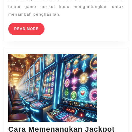
tetapi game berikut kudu menguntungkan untuk
menambah penghasilan.
READ
READ MORE
MORE
Cara Memenangkan Jackpot