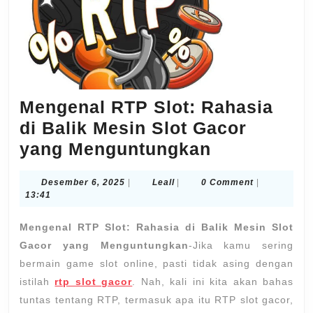
Mengenal RTP Slot: Rahasia
di Balik Mesin Slot Gacor
Mengenal
yang Menguntungkan
RTP
Desember
Leall
Desember 6, 2025
|
Leall
|
0 Comment
|
Slot:
6,
13:41
Rahasia
2025
Mengenal RTP Slot: Rahasia di Balik Mesin Slot
di
Gacor yang Menguntungkan
-Jika kamu sering
Balik
bermain game slot online, pasti tidak asing dengan
Mesin
istilah
rtp slot gacor
. Nah, kali ini kita akan bahas
Slot
tuntas tentang RTP, termasuk apa itu RTP slot gacor,