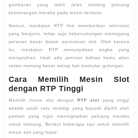
gambaran yang lebih jelas tentang peluang
kemenangan mereka pada mesin tertentu.
Namun, meskipun RTP live memberikan informasi
yang berguna, tetap saja keberuntungan memegang
peranan besar dalam permainan slot. Oleh karena
itu, meskipun RTP menunjukkan angka yang
menjanjikan, tidak ada jaminan bahwa kamu akan
selalu menang besar setiap kali memutar gulungan.
Cara Memilih Mesin Slot
dengan RTP Tinggi
Memilih mesin slot dengan
RTP slot
yang tinggi
adalah salah satu strategi yang banyak dipilih oleh
pemain yang ingin meningkatkan peluang mereka
untuk menang. Berikut beberapa tips untuk memilih
mesin slot yang tepat: