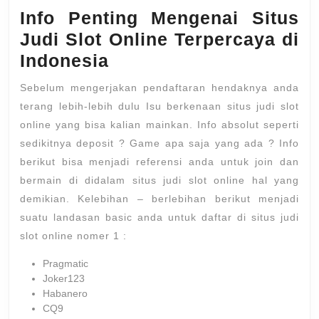
Info Penting Mengenai Situs
Judi Slot Online Terpercaya di
Indonesia
Sebelum mengerjakan pendaftaran hendaknya anda
terang lebih-lebih dulu Isu berkenaan situs judi slot
online yang bisa kalian mainkan. Info absolut seperti
sedikitnya deposit ? Game apa saja yang ada ? Info
berikut bisa menjadi referensi anda untuk join dan
bermain di didalam situs judi slot online hal yang
demikian. Kelebihan – berlebihan berikut menjadi
suatu landasan basic anda untuk daftar di situs judi
slot online nomer 1 :
Pragmatic
Joker123
Habanero
CQ9