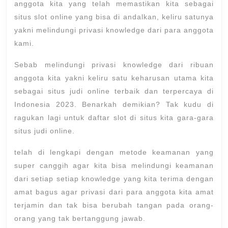
anggota kita yang telah memastikan kita sebagai
situs slot online yang bisa di andalkan, keliru satunya
yakni melindungi privasi knowledge dari para anggota
kami.
Sebab melindungi privasi knowledge dari ribuan
anggota kita yakni keliru satu keharusan utama kita
sebagai situs judi online terbaik dan terpercaya di
Indonesia 2023. Benarkah demikian? Tak kudu di
ragukan lagi untuk daftar slot di situs kita gara-gara
situs judi online.
telah di lengkapi dengan metode keamanan yang
super canggih agar kita bisa melindungi keamanan
dari setiap setiap knowledge yang kita terima dengan
amat bagus agar privasi dari para anggota kita amat
terjamin dan tak bisa berubah tangan pada orang-
orang yang tak bertanggung jawab.