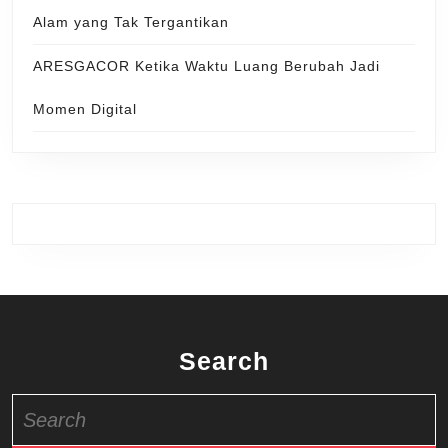
Alam yang Tak Tergantikan
ARESGACOR Ketika Waktu Luang Berubah Jadi
Momen Digital
Search
Search
for: