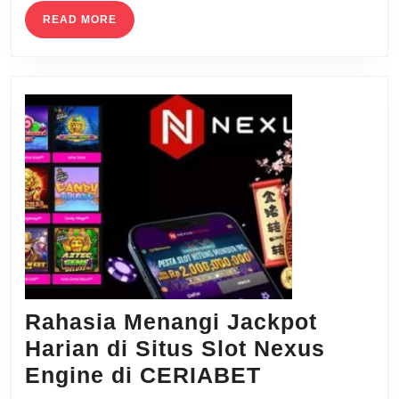
READ
READ MORE
MORE
Rahasia Menangi Jackpot
Harian di Situs Slot Nexus
Rahasia
Engine di CERIABET