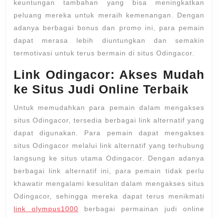
keuntungan tambahan yang bisa meningkatkan
peluang mereka untuk meraih kemenangan. Dengan
adanya berbagai bonus dan promo ini, para pemain
dapat merasa lebih diuntungkan dan semakin
termotivasi untuk terus bermain di situs Odingacor.
Link Odingacor: Akses Mudah
ke Situs Judi Online Terbaik
Untuk memudahkan para pemain dalam mengakses
situs Odingacor, tersedia berbagai link alternatif yang
dapat digunakan. Para pemain dapat mengakses
situs Odingacor melalui link alternatif yang terhubung
langsung ke situs utama Odingacor. Dengan adanya
berbagai link alternatif ini, para pemain tidak perlu
khawatir mengalami kesulitan dalam mengakses situs
Odingacor, sehingga mereka dapat terus menikmati
link olympus1000
berbagai permainan judi online