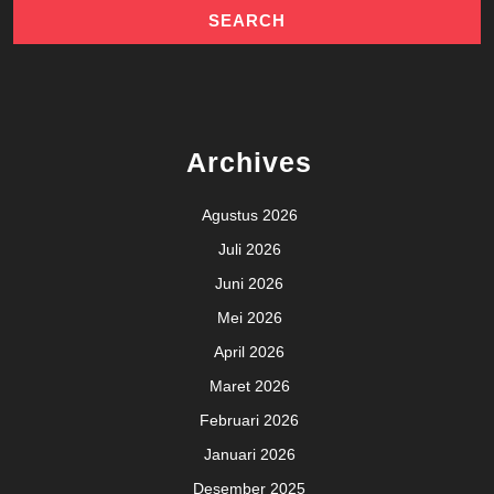
Archives
Agustus 2026
Juli 2026
Juni 2026
Mei 2026
April 2026
Maret 2026
Februari 2026
Januari 2026
Desember 2025