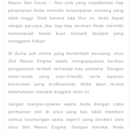
Nexus Slot Gacor – fitur unik yang meyakinkan tiap
perputaran Anda memiliki kesempatan menang yang
lebih tinggi. Oleh karena ada fitur ini, Anda dapat
sangat percaya jika tiap-tiap taruhan Anda memiliki
kemampuan besar buat menjadi Jackpot yang
mengganti hidup!
Di dunia judi online yang bertambah bersaing, situs
Slot Nexus Engine selalu mengupayakan berikan
pengalaman terbaik terhadap tiap pemakai. Dengan
antar-muka yang user-friendly serta layanan
konsumen yang professional, Anda akan terasa
didahulukan menjadi anggota situs ini.
Jangan menyia-nyiakan waktu Anda dengan coba
permainan slot di situs yang lain tidak memberi
semua keuntungan sama seperti yang disodori oleh
situs Slot Nexus Engine. Dengan mereka, Anda