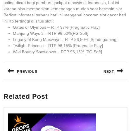
paling dicari bagi pemburu jackpot maxwin di Indonesia, hal ini
karena bisa memberikan kemenangan mudah saat bermain slot.
Berikut informasi terbaru hari ini mengenai bocoran slot gacor hari
ini rtp tertinggi di situs slot :
Gates of Olympus – RTP 97% [Pragmatic Play]
Mahjong Ways 3 – RTP 96,50%[PG Soft]
Legacy of Kong Maxways – RTP 96,50% [Spadegaming]
Twilight Princess – RTP 96,15% [Pragmatic Play]
Wild Bounty Showdown – RTP 96,15% [PG Soft]
Navigasi
pos
PREVIOUS
NEXT
Previous
Next
post:
post:
Related Post