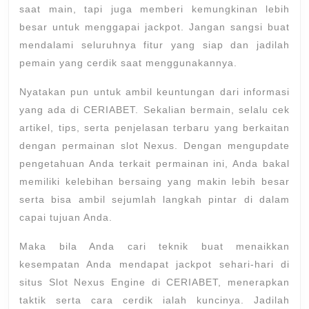
saat main, tapi juga memberi kemungkinan lebih
besar untuk menggapai jackpot. Jangan sangsi buat
mendalami seluruhnya fitur yang siap dan jadilah
pemain yang cerdik saat menggunakannya.
Nyatakan pun untuk ambil keuntungan dari informasi
yang ada di CERIABET. Sekalian bermain, selalu cek
artikel, tips, serta penjelasan terbaru yang berkaitan
dengan permainan slot Nexus. Dengan mengupdate
pengetahuan Anda terkait permainan ini, Anda bakal
memiliki kelebihan bersaing yang makin lebih besar
serta bisa ambil sejumlah langkah pintar di dalam
capai tujuan Anda.
Maka bila Anda cari teknik buat menaikkan
kesempatan Anda mendapat jackpot sehari-hari di
situs Slot Nexus Engine di CERIABET, menerapkan
taktik serta cara cerdik ialah kuncinya. Jadilah