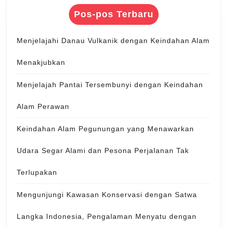
Pos-pos Terbaru
Menjelajahi Danau Vulkanik dengan Keindahan Alam
Menakjubkan
Menjelajah Pantai Tersembunyi dengan Keindahan
Alam Perawan
Keindahan Alam Pegunungan yang Menawarkan
Udara Segar Alami dan Pesona Perjalanan Tak
Terlupakan
Mengunjungi Kawasan Konservasi dengan Satwa
Langka Indonesia, Pengalaman Menyatu dengan