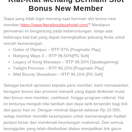
Bonus New Member
Siapa yang tidak ingin menang saat bermain slot bonus new
member
https://www.literieboutiquehotel.com/
? Meskipun
permainan ini bergantung pada keberuntungan, tetapi ada
beberapa kiat-kiat yang dapat meningkatkan peluang Anda untuk
meraih kemenangan.
Gates of Olympus – RTP 97% [Pragmatic Play]
Mahjong Ways 3 – RTP 96,50%[PG Soft]
Legacy of Kong Maxways – RTP 96,50% [Spadegaming]
Twilight Princess – RTP 96,15% [Pragmatic Play]
Wild Bounty Showdown – RTP 96,15% [PG Soft]
Sebagai bentuk apresiasi kepada para member, kami menawarkan
beragam bonus dan promosi menarik yang dapat dinikmati mulai
dari bonus new member, cashback, hingga program referral. Hal
ini tentunya menjadi nilai tambah dan daya tarik tersendiri bagi link
slot gacor hari ini. Dengan minimal deposit sebesar Rp 10.000,
setiap member memiliki kesempatan untuk memenangkan hadiah
jackpot besar dan menikmati keuntungan maksimal. Dari semua
keunggulan yang telah disebutkan diatas menjadikan link gacor