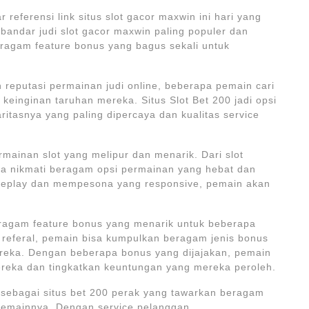
 referensi link situs slot gacor maxwin ini hari yang
bandar judi slot gacor maxwin paling populer dan
eragam feature bonus yang bagus sekali untuk
eputasi permainan judi online, beberapa pemain cari
 keinginan taruhan mereka. Situs Slot Bet 200 jadi opsi
itasnya yang paling dipercaya dan kualitas service
rmainan slot yang melipur dan menarik. Dari slot
isa nikmati beragam opsi permainan yang hebat dan
meplay dan mempesona yang responsive, pemain akan
beragam feature bonus yang menarik untuk beberapa
 referal, pemain bisa kumpulkan beragam jenis bonus
reka. Dengan beberapa bonus yang dijajakan, pemain
reka dan tingkatkan keuntungan yang mereka peroleh.
ga sebagai situs bet 200 perak yang tawarkan beragam
pemainnya. Dengan service pelanggan