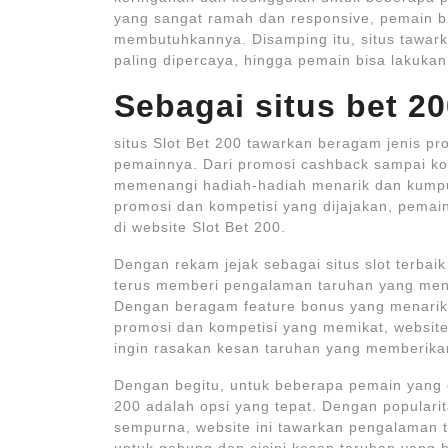
yang sangat ramah dan responsive, pemain b
membutuhkannya. Disamping itu, situs tawa
paling dipercaya, hingga pemain bisa lakuka
Sebagai situs bet 20
situs Slot Bet 200 tawarkan beragam jenis p
pemainnya. Dari promosi cashback sampai ko
memenangi hadiah-hadiah menarik dan kump
promosi dan kompetisi yang dijajakan, pemai
di website Slot Bet 200.
Dengan rekam jejak sebagai situs slot terbaik
terus memberi pengalaman taruhan yang men
Dengan beragam feature bonus yang menarik
promosi dan kompetisi yang memikat, website
ingin rasakan kesan taruhan yang memberika
Dengan begitu, untuk beberapa pemain yang car
200 adalah opsi yang tepat. Dengan popularit
sempurna, website ini tawarkan pengalaman t