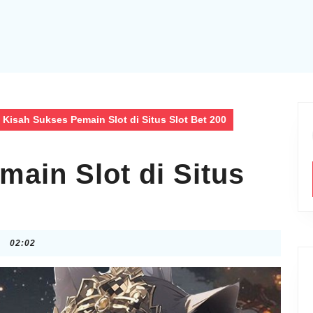
Kisah Sukses Pemain Slot di Situs Slot Bet 200
ain Slot di Situs
02:02