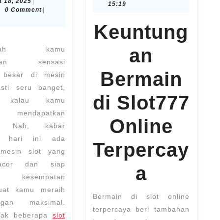
Maret
t 18, 2025
|
Gacor
Slot777
2023
15:19
l
18,
0 Comment
|
Hari
Online
2025
Keuntung
Ini
Terperca
yang
an
ahkah kamu
akan sensasi
Bisa
Bermain
 besar di mesin
Bikin
asti seru banget,
Kamu
di Slot777
gi kalau kamu
Maxwin
il mendapatkan
Online
n! Nah, kabar
a, hari ini ada
Terpercay
mesin slot yang
acor dan siap
a
ri kesempatan
uat kamu meraih
Bermain di slot online
ngan maksimal.
terpercaya beri tambahan
mak beberapa
slot