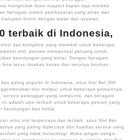
isa mengontak team support kapan saja mereka
rkan beragam sistem pembayaran yang aman dan
n transaksi bisnis dengan aman dan nyaman.
0 terbaik di Indonesia,
romosi dan kompetisi yang memikat untuk beberapa
mpetisi slot, pemain mempunyai peluang untuk
ulkan keuntungan yang besar. Dengan beragam
n bisa terus rasakan kesan dan serunya taruhan
 dan paling populer di Indonesia, situs Slot Bet 200
ggembirakan dan melipur untuk beberapa pemainnya.
, service pelanggan yang sempurna, dan beragam
 ini adalah opsi terbaik untuk beberapa pemain yang
n keuntungan dan hebat.
i situs slot terpercaya dan terbaik, situs Slot Bet
asnya yang paling dipercaya dan kualitas service yang
aruhan yang tidak tertandingi. Maka jangan sangsi