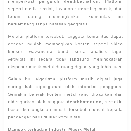
memperkuat pengaruh
deathbatnation
. Platform
seperti media sosial, layanan streaming musik, dan
forum daring memungkinkan komunitas ini
berkembang tanpa batasan geografis.
Melalui platform tersebut, anggota komunitas dapat
dengan mudah membagikan konten seperti video
konser, wawancara band, serta analisis lagu.
Aktivitas ini secara tidak langsung meningkatkan
eksposur musik metal di ruang digital yang lebih luas.
Selain itu, algoritma platform musik digital juga
sering kali dipengaruhi oleh interaksi pengguna.
Semakin banyak konten metal yang dibagikan dan
didengarkan oleh anggota
deathbatnation
, semakin
besar kemungkinan musik tersebut muncul kepada
pendengar baru di luar komunitas.
Dampak terhadap Industri Musik Metal