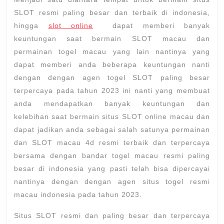
SLOT resmi paling besar dan terbaik di indonesia,
hingga
slot online
dapat memberi banyak
keuntungan saat bermain SLOT macau dan
permainan togel macau yang lain nantinya yang
dapat memberi anda beberapa keuntungan nanti
dengan dengan agen togel SLOT paling besar
terpercaya pada tahun 2023 ini nanti yang membuat
anda mendapatkan banyak keuntungan dan
kelebihan saat bermain situs SLOT online macau dan
dapat jadikan anda sebagai salah satunya permainan
dan SLOT macau 4d resmi terbaik dan terpercaya
bersama dengan bandar togel macau resmi paling
besar di indonesia yang pasti telah bisa dipercayai
nantinya dengan dengan agen situs togel resmi
macau indonesia pada tahun 2023.
Situs SLOT resmi dan paling besar dan terpercaya