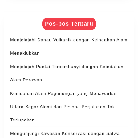
Pos-pos Terbaru
Menjelajahi Danau Vulkanik dengan Keindahan Alam
Menakjubkan
Menjelajah Pantai Tersembunyi dengan Keindahan
Alam Perawan
Keindahan Alam Pegunungan yang Menawarkan
Udara Segar Alami dan Pesona Perjalanan Tak
Terlupakan
Mengunjungi Kawasan Konservasi dengan Satwa