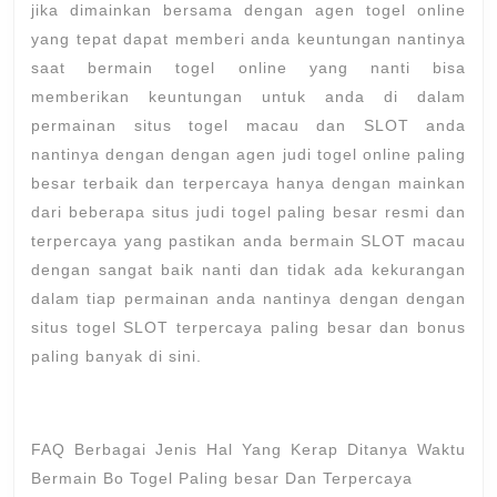
jika dimainkan bersama dengan agen togel online
yang tepat dapat memberi anda keuntungan nantinya
saat bermain togel online yang nanti bisa
memberikan keuntungan untuk anda di dalam
permainan situs togel macau dan SLOT anda
nantinya dengan dengan agen judi togel online paling
besar terbaik dan terpercaya hanya dengan mainkan
dari beberapa situs judi togel paling besar resmi dan
terpercaya yang pastikan anda bermain SLOT macau
dengan sangat baik nanti dan tidak ada kekurangan
dalam tiap permainan anda nantinya dengan dengan
situs togel SLOT terpercaya paling besar dan bonus
paling banyak di sini.
FAQ Berbagai Jenis Hal Yang Kerap Ditanya Waktu
Bermain Bo Togel Paling besar Dan Terpercaya