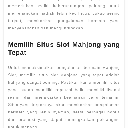
memerlukan sedikit keberuntungan, peluang untuk
memenangkan hadiah lebih kecil juga cukup sering
terjadi, memberikan pengalaman bermain yang
menyenangkan dan menguntungkan.
Memilih Situs Slot Mahjong yang
Tepat
Untuk memaksimalkan pengalaman bermain Mahjong
Slot, memilih situs slot Mahjong yang tepat adalah
hal yang sangat penting. Pastikan kamu memilih situs
yang sudah memiliki reputasi baik, memiliki lisensi
resmi, dan menawarkan keamanan yang terjamin.
Situs yang terpercaya akan memberikan pengalaman
bermain yang lebih nyaman, serta berbagai bonus
dan promosi yang dapat meningkatkan peluangmu
untuk menang.