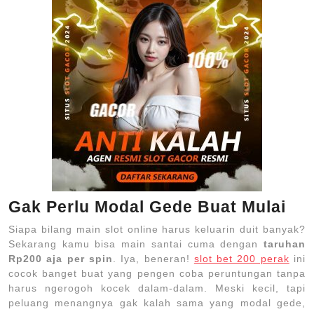
Gak Perlu Modal Gede Buat Mulai
Siapa bilang main slot online harus keluarin duit banyak?
Sekarang kamu bisa main santai cuma dengan
taruhan
Rp200 aja per spin
. Iya, beneran!
slot bet 200 perak
ini
cocok banget buat yang pengen coba peruntungan tanpa
harus ngerogoh kocek dalam-dalam. Meski kecil, tapi
peluang menangnya gak kalah sama yang modal gede,