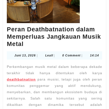
Peran Deathbatnation dalam
Memperluas Jangkauan Musik
Peran
Metal
Deathbatnation
Juni
Leall
Juni 13, 2026
|
Leall
|
0 Comment
|
14:14
dalam
13,
Memperluas
2026
Perkembangan musik metal dalam beberapa dekade
Jangkauan
terakhir tidak hanya ditentukan oleh karya
Musik
deathbatnation
para musisi, tetapi juga oleh peran
komunitas penggemar yang aktif mendukung,
Metal
menyebarkan, dan membangun ekosistem budaya di
sekitarnya. Salah satu komunitas yang sering
dikaitkan dengan dinamika tersebut adalah