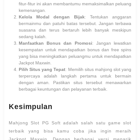
fitur-fitur ini akan membantumu memaksimalkan peluang
kemenangan.
Kelola Modal dengan Bijak
: Tentukan anggaran
bermainmu dan patuhi batas tersebut. Jangan terbawa
suasana dan terus bertaruh lebih banyak meskipun
sedang kalah.
Manfaatkan Bonus dan Promosi
: Jangan lewatkan
kesempatan untuk mendapatkan bonus dan free spins
yang bisa meningkatkan peluangmu untuk mendapatkan
Jackpot Maxwin.
Pilih Situs yang Tepat
: Memilih situs mahjong slot yang
terpercaya adalah langkah pertama untuk bermain
dengan aman. Pastikan situs tersebut menawarkan
berbagai keuntungan dan pelayanan terbaik.
Kesimpulan
Mahjong Slot PG Soft adalah salah satu game slot
terbaik yang bisa kamu coba jika ingin meraih
Jackpot Maxwin. Dengan berbagai versi menarik