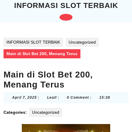
Skip
INFORMASI SLOT TERBAIK
to
content
Open
Skip
to
Button
content
INFORMASI SLOT TERBAIK
Uncategorized
Main di Slot Bet 200, Menang Terus
Main di Slot Bet 200,
Menang Terus
April
Leall
April 7, 2025
|
Leall
|
0 Comment
|
15:38
7,
2025
Categories:
Uncategorized