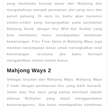
yang membawa konsep dasar dari Mahjong dan
mengubahnya menjadi permainan slot yang seru dan
penuh peluang. Di versi ini, kamu akan menemui
simbol-simbol yang mengingatkan pada permainan
Mahjong klasik, dengan fitur Wild dan Scatter yang
bisa membantu kamu mendapatkan kombinasi
kemenangan. Fitur Free Spins di Mahjong Ways juga
memberi kesempatan besar untuk meningkatkan total
kemenangan, terutama jika kamu berhasil
mengaktifkan simbol-simbol bonus.
Mahjong Ways 2
Sebagai lanjutan dari Mahjong Ways, Mahjong Ways
2 hadir dengan pembaruan fitur yang lebih menarik.
Salah satu fitur baru yang paling menonjol adalah
adanya Multiplier yang dapat menggandakan
kemenanganmu. Jika kamu mendapatkan kombinasi