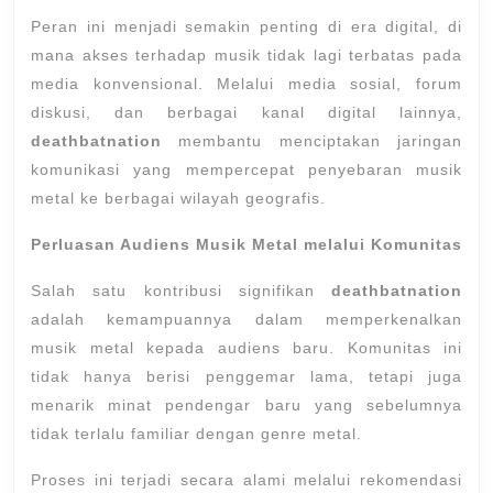
Peran ini menjadi semakin penting di era digital, di
mana akses terhadap musik tidak lagi terbatas pada
media konvensional. Melalui media sosial, forum
diskusi, dan berbagai kanal digital lainnya,
deathbatnation
membantu menciptakan jaringan
komunikasi yang mempercepat penyebaran musik
metal ke berbagai wilayah geografis.
Perluasan Audiens Musik Metal melalui Komunitas
Salah satu kontribusi signifikan
deathbatnation
adalah kemampuannya dalam memperkenalkan
musik metal kepada audiens baru. Komunitas ini
tidak hanya berisi penggemar lama, tetapi juga
menarik minat pendengar baru yang sebelumnya
tidak terlalu familiar dengan genre metal.
Proses ini terjadi secara alami melalui rekomendasi