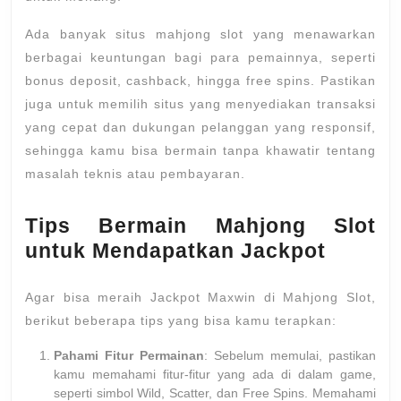
Ada banyak situs mahjong slot yang menawarkan
berbagai keuntungan bagi para pemainnya, seperti
bonus deposit, cashback, hingga free spins. Pastikan
juga untuk memilih situs yang menyediakan transaksi
yang cepat dan dukungan pelanggan yang responsif,
sehingga kamu bisa bermain tanpa khawatir tentang
masalah teknis atau pembayaran.
Tips Bermain Mahjong Slot
untuk Mendapatkan Jackpot
Agar bisa meraih Jackpot Maxwin di Mahjong Slot,
berikut beberapa tips yang bisa kamu terapkan:
Pahami Fitur Permainan
: Sebelum memulai, pastikan
kamu memahami fitur-fitur yang ada di dalam game,
seperti simbol Wild, Scatter, dan Free Spins. Memahami