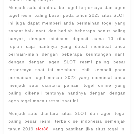
Menjadi satu diantara bo togel terpercaya dan agen
togel resmi paling besar pada tahun 2023 situs SLOT
ini juga dapat memberi anda permainan togel yang
sangat baik nanti dan hadiah beberapa bonus paling
banyak, dengan minimum deposit cuma 10 ribu
rupiah saja nantinya yang dapat membuat anda
bermain-main dengan beberapa keuntungan nanti
dengan dengan agen SLOT resmi paling besar
terpercaya saat ini membuat lebih kembali pada
permainan togel macau 2023 yang membuat anda
menjadi satu diantara pemain togel online yang
paling dikenali tentunya nantinya dengan dengan
agen togel macau resmi saat ini.
Menjadi satu diantara situs SLOT dan agen togel
paling besar resmi terbaik se indonesia semenjak
tahun 2019
slot88
yang pastikan jika situs togel ini