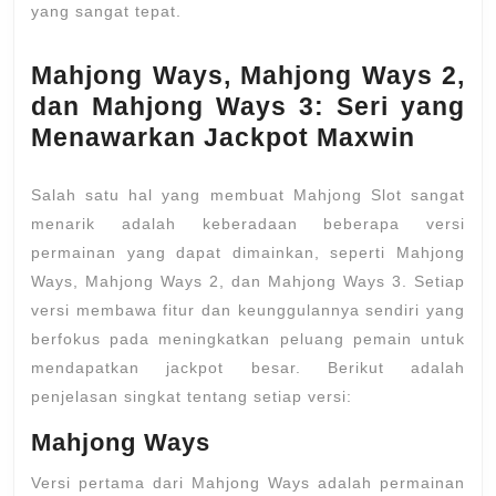
yang sangat tepat.
Mahjong Ways, Mahjong Ways 2,
dan Mahjong Ways 3: Seri yang
Menawarkan Jackpot Maxwin
Salah satu hal yang membuat Mahjong Slot sangat
menarik adalah keberadaan beberapa versi
permainan yang dapat dimainkan, seperti Mahjong
Ways, Mahjong Ways 2, dan Mahjong Ways 3. Setiap
versi membawa fitur dan keunggulannya sendiri yang
berfokus pada meningkatkan peluang pemain untuk
mendapatkan jackpot besar. Berikut adalah
penjelasan singkat tentang setiap versi:
Mahjong Ways
Versi pertama dari Mahjong Ways adalah permainan