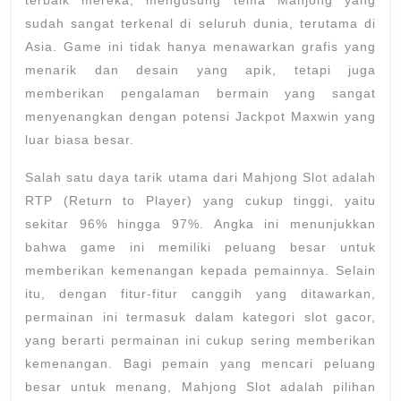
terbaik mereka, mengusung tema Mahjong yang
sudah sangat terkenal di seluruh dunia, terutama di
Asia. Game ini tidak hanya menawarkan grafis yang
menarik dan desain yang apik, tetapi juga
memberikan pengalaman bermain yang sangat
menyenangkan dengan potensi Jackpot Maxwin yang
luar biasa besar.
Salah satu daya tarik utama dari Mahjong Slot adalah
RTP (Return to Player) yang cukup tinggi, yaitu
sekitar 96% hingga 97%. Angka ini menunjukkan
bahwa game ini memiliki peluang besar untuk
memberikan kemenangan kepada pemainnya. Selain
itu, dengan fitur-fitur canggih yang ditawarkan,
permainan ini termasuk dalam kategori slot gacor,
yang berarti permainan ini cukup sering memberikan
kemenangan. Bagi pemain yang mencari peluang
besar untuk menang, Mahjong Slot adalah pilihan