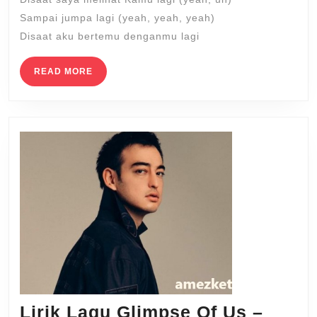
Sampai jumpa lagi (yeah, yeah, yeah)
Disaat aku bertemu denganmu lagi
READ
READ MORE
MORE
Lirik Lagu Glimpse Of Us –