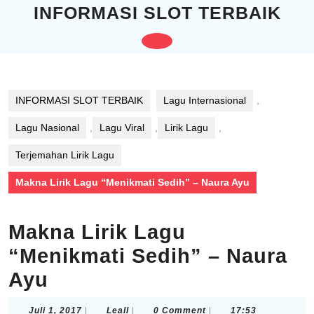
Skip
INFORMASI SLOT TERBAIK
to
content
Open
Skip
to
Button
content
INFORMASI SLOT TERBAIK
Lagu Internasional
,
Lagu Nasional
,
Lagu Viral
,
Lirik Lagu
,
Terjemahan Lirik Lagu
Makna Lirik Lagu “Menikmati Sedih” – Naura Ayu
Makna Lirik Lagu
“Menikmati Sedih” – Naura
Ayu
Juli
Leall
Juli 1, 2017
|
Leall
|
0 Comment
|
17:53