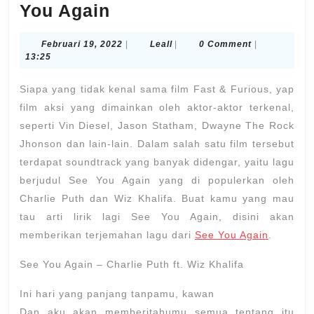
Terjemahan
You Again
Lirik
Februari
Leall
Februari 19, 2022
|
Leall
|
0 Comment
|
Lagu
19,
13:25
See
2022
Siapa yang tidak kenal sama film Fast & Furious, yap
You
film aksi yang dimainkan oleh aktor-aktor terkenal,
Again
seperti Vin Diesel, Jason Statham, Dwayne The Rock
Jhonson dan lain-lain. Dalam salah satu film tersebut
terdapat soundtrack yang banyak didengar, yaitu lagu
berjudul See You Again yang di populerkan oleh
Charlie Puth dan Wiz Khalifa. Buat kamu yang mau
tau arti lirik lagi See You Again, disini akan
memberikan terjemahan lagu dari
See You Again
.
See You Again – Charlie Puth ft. Wiz Khalifa
Ini hari yang panjang tanpamu, kawan
Dan aku akan memberitahumu semua tentang itu