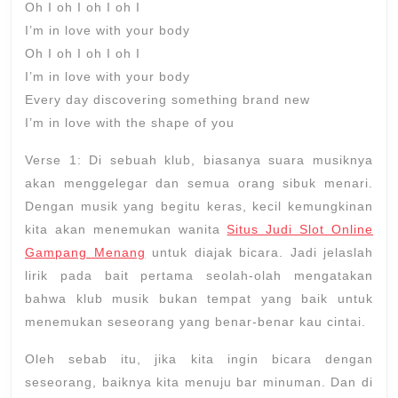
Oh I oh I oh I oh I
I’m in love with your body
Oh I oh I oh I oh I
I’m in love with your body
Every day discovering something brand new
I’m in love with the shape of you
Verse 1: Di sebuah klub, biasanya suara musiknya
akan menggelegar dan semua orang sibuk menari.
Dengan musik yang begitu keras, kecil kemungkinan
kita akan menemukan wanita
Situs Judi Slot Online
Gampang Menang
untuk diajak bicara. Jadi jelaslah
lirik pada bait pertama seolah-olah mengatakan
bahwa klub musik bukan tempat yang baik untuk
menemukan seseorang yang benar-benar kau cintai.
Oleh sebab itu, jika kita ingin bicara dengan
seseorang, baiknya kita menuju bar minuman. Dan di