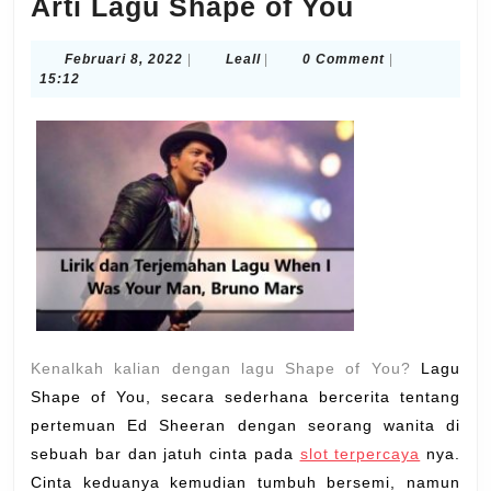
Arti
Arti Lagu Shape of You
Lagu
Februari
Leall
Februari 8, 2022
|
Leall
|
0 Comment
|
Shape
8,
15:12
of
2022
You
Kenalkah kalian dengan lagu Shape of You?
Lagu
Shape of You, secara sederhana bercerita tentang
pertemuan Ed Sheeran dengan seorang wanita di
sebuah bar dan jatuh cinta pada
slot terpercaya
nya.
Cinta keduanya kemudian tumbuh bersemi, namun