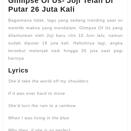
Glimpse Of Us- Joji Telah Di
Putar 26 Juta Kali
Bagaimana tidak, lagu yang sedang trending saat ini
memilki makna yang mendalam. Glimpse Of Us yang
dilantunkan oleh Joji baru rilis 10 Juni lalu, namun
sudah diputar 18 juta kali. Hebohnya lagi, angka
tersebut melonjak naik hingga 26 juta saat pagi
harinya.
Lyrics
She’d take the world off my shoulders
If it was ever hard to move
She’d turn the rain to a rainbow
When I was living in the blue
Why then, if she is so perfect