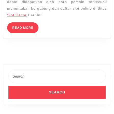
dapat didapatkan oleh para pemain terkecuali
menentukan bergabung dan daftar slot online di Situs
Slot Gacor
Hari Ini
READ
READ MORE
MORE
Search
for: