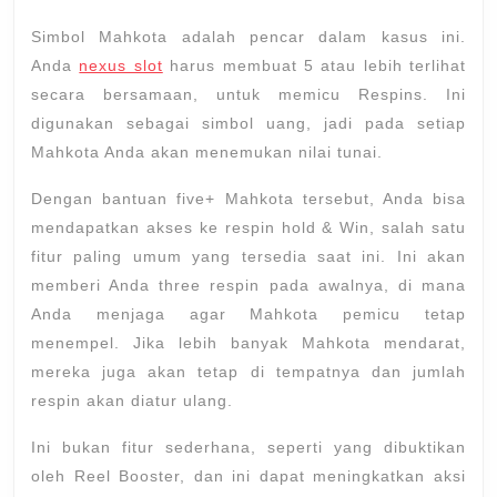
Simbol Mahkota adalah pencar dalam kasus ini.
Anda
nexus slot
harus membuat 5 atau lebih terlihat
secara bersamaan, untuk memicu Respins. Ini
digunakan sebagai simbol uang, jadi pada setiap
Mahkota Anda akan menemukan nilai tunai.
Dengan bantuan five+ Mahkota tersebut, Anda bisa
mendapatkan akses ke respin hold & Win, salah satu
fitur paling umum yang tersedia saat ini. Ini akan
memberi Anda three respin pada awalnya, di mana
Anda menjaga agar Mahkota pemicu tetap
menempel. Jika lebih banyak Mahkota mendarat,
mereka juga akan tetap di tempatnya dan jumlah
respin akan diatur ulang.
Ini bukan fitur sederhana, seperti yang dibuktikan
oleh Reel Booster, dan ini dapat meningkatkan aksi