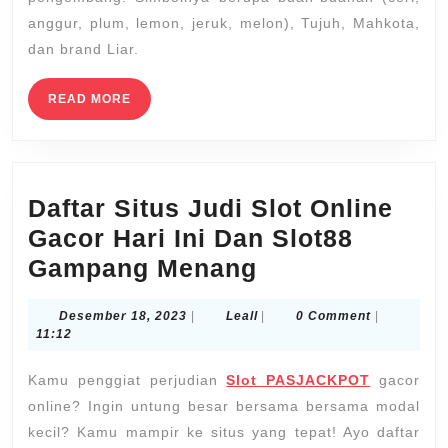
anggur, plum, lemon, jeruk, melon), Tujuh, Mahkota,
dan brand Liar.
READ
READ MORE
MORE
Daftar Situs Judi Slot Online
Gacor Hari Ini Dan Slot88
Daftar
Gampang Menang
Situs
Desember
Leall
Desember 18, 2023
|
Leall
|
0 Comment
|
Judi
18,
11:12
Slot
2023
Kamu penggiat perjudian
Slot PASJACKPOT
gacor
Online
online? Ingin untung besar bersama bersama modal
Gacor
kecil? Kamu mampir ke situs yang tepat! Ayo daftar
Hari