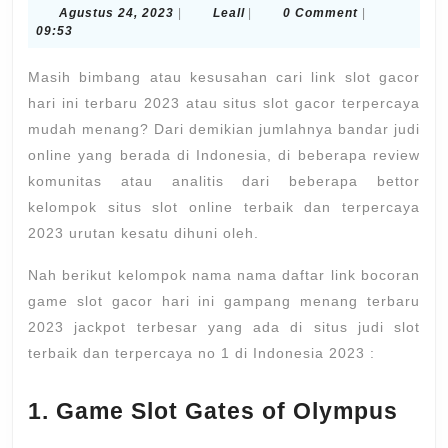
Agustus
Leall
Agustus 24, 2023
|
Leall
|
0 Comment
|
G
24,
09:53
Sl
2023
Masih bimbang atau kesusahan cari link slot gacor
Ga
hari ini terbaru 2023 atau situs slot gacor terpercaya
Ha
mudah menang? Dari demikian jumlahnya bandar judi
In
online yang berada di Indonesia, di beberapa review
Ja
komunitas atau analitis dari beberapa bettor
Te
kelompok situs slot online terbaik dan terpercaya
20
2023 urutan kesatu dihuni oleh.
Nah berikut kelompok nama nama daftar link bocoran
game slot gacor hari ini gampang menang terbaru
2023 jackpot terbesar yang ada di situs judi slot
terbaik dan terpercaya no 1 di Indonesia 2023 :
1. Game Slot Gates of Olympus