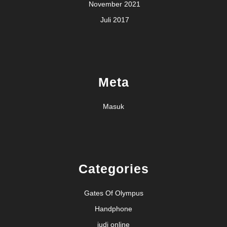
November 2021
Juli 2017
Meta
Masuk
Categories
Gates Of Olympus
Handphone
judi online