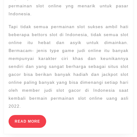
permainan slot online yng menarik untuk pasar
Indonesia.
Tapi tidak semua permainan slot sukses ambil hati
beberapa bettors slot di Indonesia, tidak semua slot
online itu hebat dan asyik untuk dimainkan.
Bermacam- jenis type game judi online itu banyak
mempunyai karakter ciri khas dan keunikannya
sendiri dan yang sangat berharga sebagai situs slot
gacor bisa berikan banyak hadiah dan jackpot slot
online paling banyak yang bisa dimenangi setiap hari
oleh member judi slot gacor di Indonesia saat
kembali bermain permainan slot online uang asli
2022.
READ
READ MORE
MORE