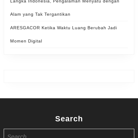
Langka Indonesia, Pengalaman Menyatu dengan
Alam yang Tak Tergantikan
ARESGACOR Ketika Waktu Luang Berubah Jadi
Momen Digital
Search
Search
for: