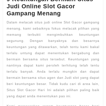
Judi Online Slot Gacor
Gampang Menang
Dalam melacak situs judi online Slot Gacor gampang
menang, kami sebaiknya fokus melacak pilihan yang
memang terbukti mengimbuhkan keuntungan
segunung. Dengan banyaknya dan besarnya
keuntungan yang ditawarkan, telah tentu kami bakal
terlalu untung dapat menentukan bergabung dan
bermain bersama situs tersebut. Keuntungan yang
nantinya dapat kami peroleh terhitung telah tentu
terlalu banyak. Anda terlalu mungkin dan dapat
bermain bersama situs agen dan Judi slot yang dapat
beri keuntungan besar. Tidak kudu cari di area lain,
Situs Slot Gacor Hari Ini adalah pilihan paling baik
yang dapat anda menentukan pas ini.
Kami menawarkan ragam keuntungan besar bagi