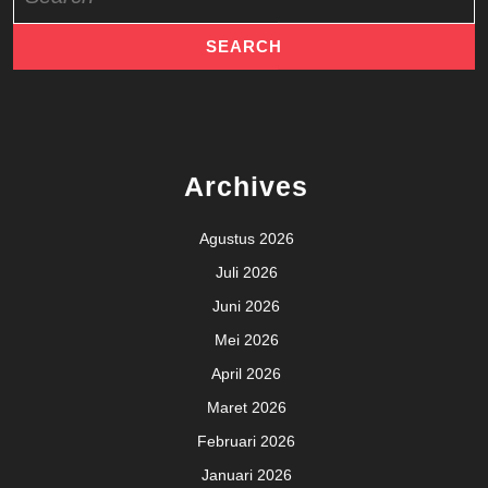
Archives
Agustus 2026
Juli 2026
Juni 2026
Mei 2026
April 2026
Maret 2026
Februari 2026
Januari 2026