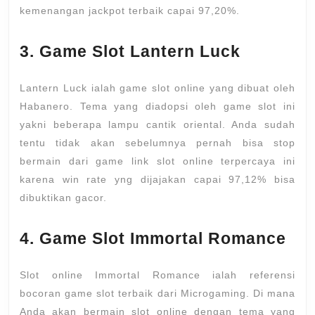
kemenangan jackpot terbaik capai 97,20%.
3. Game Slot Lantern Luck
Lantern Luck ialah game slot online yang dibuat oleh
Habanero. Tema yang diadopsi oleh game slot ini
yakni beberapa lampu cantik oriental. Anda sudah
tentu tidak akan sebelumnya pernah bisa stop
bermain dari game link slot online terpercaya ini
karena win rate yng dijajakan capai 97,12% bisa
dibuktikan gacor.
4. Game Slot Immortal Romance
Slot online Immortal Romance ialah referensi
bocoran game slot terbaik dari Microgaming. Di mana
Anda akan bermain slot online dengan tema yang