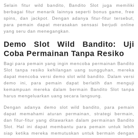
Selain fitur wild bandito, Bandito Slot juga memiliki
berbagai fitur menarik lainnya seperti bonus game, free
spins, dan jackpot. Dengan adanya fitur-fitur tersebut,
para pemain dapat merasakan sensasi berjudi online
yang seru dan menegangkan.
Demo Slot Wild Bandito: Uji
Coba Permainan Tanpa Resiko
Bagi para pemain yang ingin mencoba permainan Bandito
Slot tanpa resiko kehilangan uang sungguhan, mereka
dapat mencoba versi demo slot wild bandito. Dalam versi
demo ini, para pemain dapat berlatih dan menguji
kemampuan mereka dalam bermain Bandito Slot tanpa
harus mengeluarkan uang secara langsung.
Dengan adanya demo slot wild bandito, para pemain
dapat memahami aturan permainan, strategi bermain,
dan fitur-fitur yang ditawarkan dalam permainan Bandito
Slot. Hal ini dapat membantu para pemain untuk lebih
siap ketika mereka memutuskan untuk bermain dengan