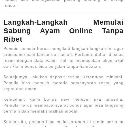
ronde.
Langkah-Langkah Memulai
Sabung Ayam Online Tanpa
Ribet
Pemain pemula harus mengikuti langkah-langkah ini agar
proses bermain lancar dan aman. Pertama, daftar di situs
resmi dengan data valid. Hal ini memastikan akun aktif
dan klaim bonus bisa berjalan tanpa hambatan.
Selanjutnya, lakukan deposit sesuai ketentuan minimal.
Pemula bisa memilih metode pembayaran resmi yang
cepat dan aman.
Kemudian, klaim bonus new member jika tersedia.
Pemula harus membaca syarat bonus agar bisa langsung
bermain dan memaksimalkan modal.
Setelah itu, pemain bisa mulai taruhan di ronde pertama