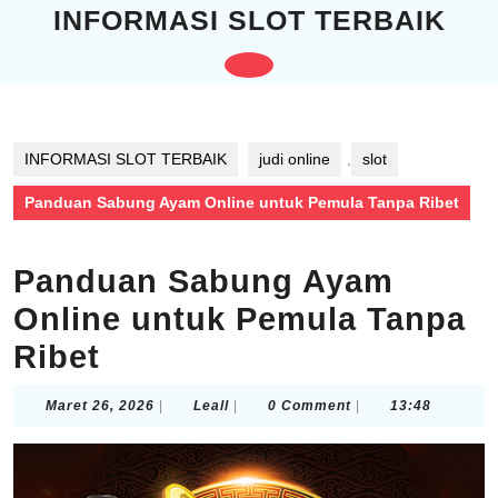
Skip
INFORMASI SLOT TERBAIK
to
content
Open
Skip
to
Button
content
INFORMASI SLOT TERBAIK
judi online
,
slot
Panduan Sabung Ayam Online untuk Pemula Tanpa Ribet
Panduan Sabung Ayam
Online untuk Pemula Tanpa
Ribet
Maret
Leall
Maret 26, 2026
|
Leall
|
0 Comment
|
13:48
26,
2026