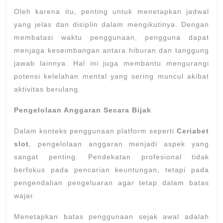
Oleh karena itu, penting untuk menetapkan jadwal
yang jelas dan disiplin dalam mengikutinya. Dengan
membatasi waktu penggunaan, pengguna dapat
menjaga keseimbangan antara hiburan dan tanggung
jawab lainnya. Hal ini juga membantu mengurangi
potensi kelelahan mental yang sering muncul akibat
aktivitas berulang.
Pengelolaan Anggaran Secara Bijak
Dalam konteks penggunaan platform seperti
Ceriabet
slot
, pengelolaan anggaran menjadi aspek yang
sangat penting. Pendekatan profesional tidak
berfokus pada pencarian keuntungan, tetapi pada
pengendalian pengeluaran agar tetap dalam batas
wajar.
Menetapkan batas penggunaan sejak awal adalah