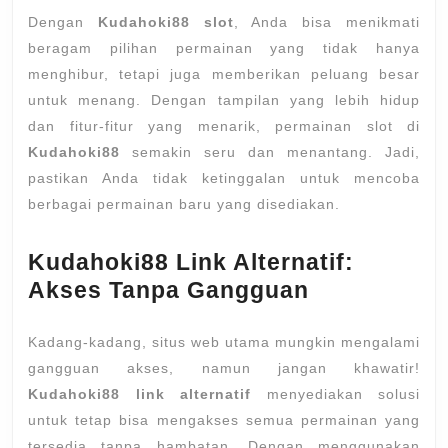
Dengan
Kudahoki88 slot
, Anda bisa menikmati
beragam pilihan permainan yang tidak hanya
menghibur, tetapi juga memberikan peluang besar
untuk menang. Dengan tampilan yang lebih hidup
dan fitur-fitur yang menarik, permainan slot di
Kudahoki88
semakin seru dan menantang. Jadi,
pastikan Anda tidak ketinggalan untuk mencoba
berbagai permainan baru yang disediakan.
Kudahoki88 Link Alternatif:
Akses Tanpa Gangguan
Kadang-kadang, situs web utama mungkin mengalami
gangguan akses, namun jangan khawatir!
Kudahoki88 link alternatif
menyediakan solusi
untuk tetap bisa mengakses semua permainan yang
tersedia tanpa hambatan. Dengan menggunakan