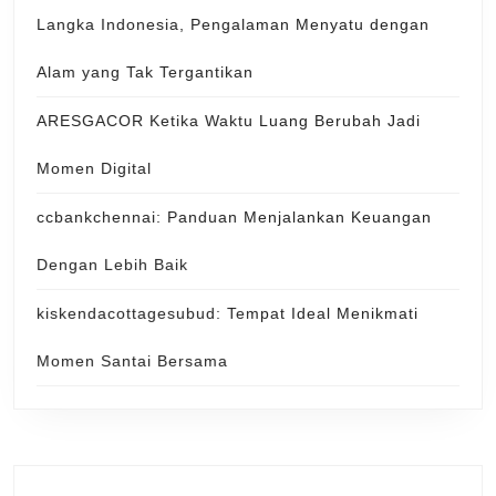
Langka Indonesia, Pengalaman Menyatu dengan
Alam yang Tak Tergantikan
ARESGACOR Ketika Waktu Luang Berubah Jadi
Momen Digital
ccbankchennai: Panduan Menjalankan Keuangan
Dengan Lebih Baik
kiskendacottagesubud: Tempat Ideal Menikmati
Momen Santai Bersama