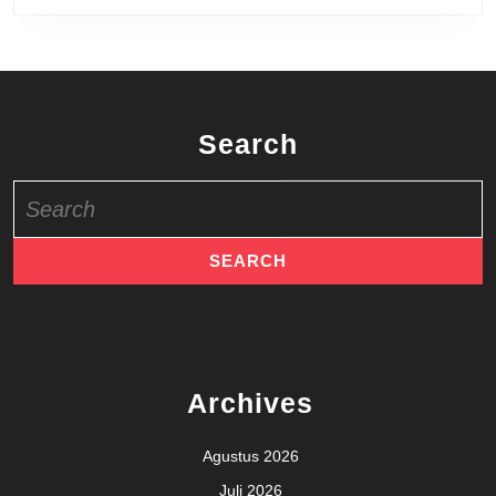
Search
Search
for:
Archives
Agustus 2026
Juli 2026