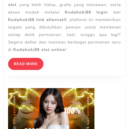
slot
yang lebih hidup, grafis yang menawan, serta
akses mudah melalui
Kudahoki88 login
dan
Kudahoki88 link alternatif
, platform ini memberikan
segala yang dibutuhkan pemain untuk menikmati
setiap detik permainan. Jadi, tunggu apa lagi?
Segera daftar dan mainkan berbagai permainan seru
di
Kudahoki88 slot online
!
READ
READ MORE
MORE