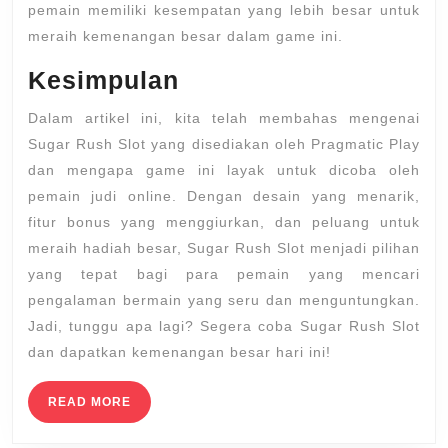
pemain memiliki kesempatan yang lebih besar untuk
meraih kemenangan besar dalam game ini.
Kesimpulan
Dalam artikel ini, kita telah membahas mengenai
Sugar Rush Slot yang disediakan oleh Pragmatic Play
dan mengapa game ini layak untuk dicoba oleh
pemain judi online. Dengan desain yang menarik,
fitur bonus yang menggiurkan, dan peluang untuk
meraih hadiah besar, Sugar Rush Slot menjadi pilihan
yang tepat bagi para pemain yang mencari
pengalaman bermain yang seru dan menguntungkan.
Jadi, tunggu apa lagi? Segera coba Sugar Rush Slot
dan dapatkan kemenangan besar hari ini!
READ
READ MORE
MORE