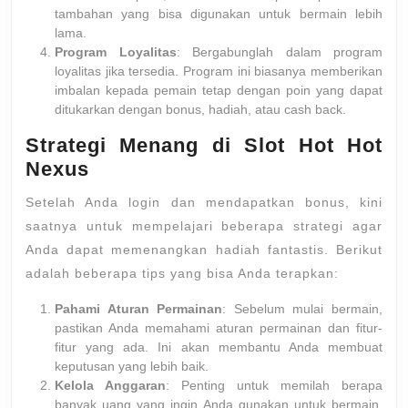
tambahan yang bisa digunakan untuk bermain lebih
lama.
Program Loyalitas
: Bergabunglah dalam program
loyalitas jika tersedia. Program ini biasanya memberikan
imbalan kepada pemain tetap dengan poin yang dapat
ditukarkan dengan bonus, hadiah, atau cash back.
Strategi Menang di Slot Hot Hot
Nexus
Setelah Anda login dan mendapatkan bonus, kini
saatnya untuk mempelajari beberapa strategi agar
Anda dapat memenangkan hadiah fantastis. Berikut
adalah beberapa tips yang bisa Anda terapkan:
Pahami Aturan Permainan
: Sebelum mulai bermain,
pastikan Anda memahami aturan permainan dan fitur-
fitur yang ada. Ini akan membantu Anda membuat
keputusan yang lebih baik.
Kelola Anggaran
: Penting untuk memilah berapa
banyak uang yang ingin Anda gunakan untuk bermain.