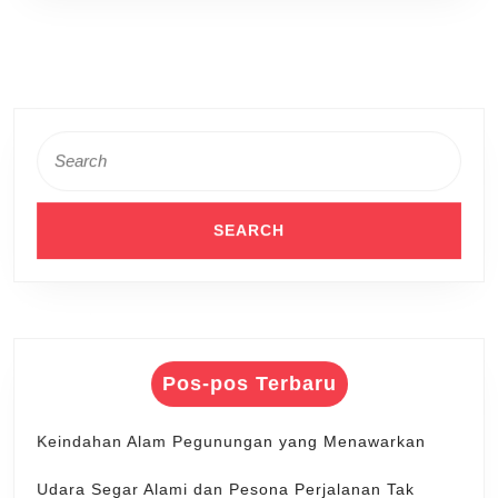
Search
for:
Pos-pos Terbaru
Keindahan Alam Pegunungan yang Menawarkan
Udara Segar Alami dan Pesona Perjalanan Tak