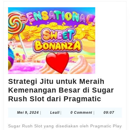
Strategi Jitu untuk Meraih
Kemenangan Besar di Sugar
Strateg
Rush Slot dari Pragmatic
Jitu
Mei
Leall
Mei 9, 2024
|
Leall
|
0 Comment
|
09:07
untuk
9,
Meraih
2024
Sugar Rush Slot yang disediakan oleh Pragmatic Play