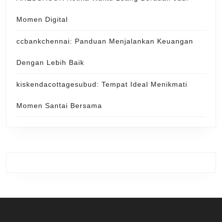
Momen Digital
ccbankchennai: Panduan Menjalankan Keuangan
Dengan Lebih Baik
kiskendacottagesubud: Tempat Ideal Menikmati
Momen Santai Bersama