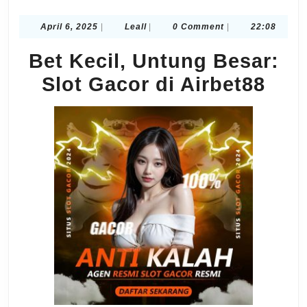
Kecil,
April
Leall
April 6, 2025
|
Leall
|
0 Comment
|
22:08
Untung
6,
Besar:
2025
Bet Kecil, Untung Besar:
Slot
Slot Gacor di Airbet88
Gacor
di
Airbet88