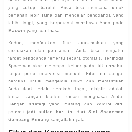
yang cukup, barulah Anda bisa mencoba untuk
bertahan lebih lama dan mengejar pengganda yang
lebih tinggi, yang berpotensi membawa Anda pada
Maxwin
yang luar biasa.
Kedua, manfaatkan fitur auto-cashout yang
disediakan oleh permainan. Anda bisa mengatur
target pengganda tertentu secara otomatis, sehingga
Spaceman akan melompat keluar pada titik tersebut
tanpa perlu intervensi manual. Fitur ini sangat
berguna untuk mengelola risiko dan memastikan
Anda tidak terlalu serakah. Ingat, disiplin adalah
kunci. Jangan biarkan emosi menguasai Anda.
Dengan strategi yang matang dan kontrol diri,
potensi
jadi sultan hari ini
dari
Slot Spaceman
Gampang Menang
sangatlah nyata.