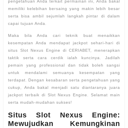
pengetahuan Anda terkait permainan ini, Anda bakal
memiliki kelebihan bersaing yang makin lebih besar
serta bisa ambil sejumlah langkah pintar di dalam
capai tujuan Anda.
Maka bila Anda cari teknik buat menaikkan
kesempatan Anda mendapat jackpot sehari-hari di
situs Slot Nexus Engine di CERIABET, menerapkan
taktik serta cara cerdik ialah kuncinya. Jadilah
pemain yang professional dan tidak boleh sangsi
untuk mendalami semuanya kesempatan yang
terdapat. Dengan kesabaran serta pengetahuan yang
cukup, Anda bakal menjadi satu diantaranya juara
jackpot terbaik di Slot Nexus Engine. Selamat main
serta mudah-mudahan sukses!
Situs Slot Nexus Engine:
Mewujudkan Kemungkinan