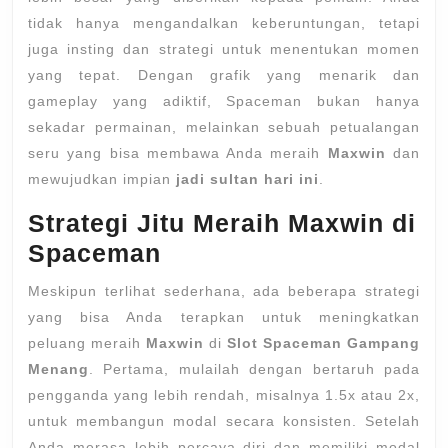
tidak hanya mengandalkan keberuntungan, tetapi
juga insting dan strategi untuk menentukan momen
yang tepat. Dengan grafik yang menarik dan
gameplay yang adiktif, Spaceman bukan hanya
sekadar permainan, melainkan sebuah petualangan
seru yang bisa membawa Anda meraih
Maxwin
dan
mewujudkan impian
jadi sultan hari ini
.
Strategi Jitu Meraih Maxwin di
Spaceman
Meskipun terlihat sederhana, ada beberapa strategi
yang bisa Anda terapkan untuk meningkatkan
peluang meraih
Maxwin
di
Slot Spaceman Gampang
Menang
. Pertama, mulailah dengan bertaruh pada
pengganda yang lebih rendah, misalnya 1.5x atau 2x,
untuk membangun modal secara konsisten. Setelah
Anda merasa lebih percaya diri dan memiliki modal