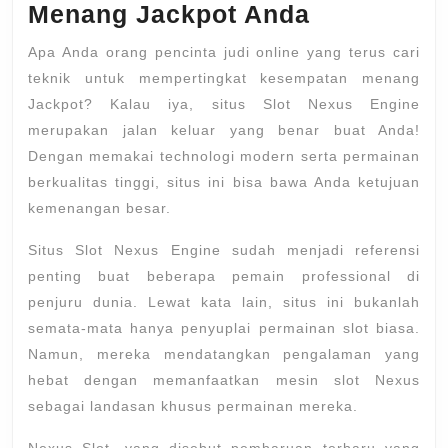
Menang Jackpot Anda
Apa Anda orang pencinta judi online yang terus cari
teknik untuk mempertingkat kesempatan menang
Jackpot? Kalau iya, situs Slot Nexus Engine
merupakan jalan keluar yang benar buat Anda!
Dengan memakai technologi modern serta permainan
berkualitas tinggi, situs ini bisa bawa Anda ketujuan
kemenangan besar.
Situs Slot Nexus Engine sudah menjadi referensi
penting buat beberapa pemain professional di
penjuru dunia. Lewat kata lain, situs ini bukanlah
semata-mata hanya penyuplai permainan slot biasa.
Namun, mereka mendatangkan pengalaman yang
hebat dengan memanfaatkan mesin slot Nexus
sebagai landasan khusus permainan mereka.