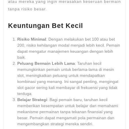
atau mereka yang ingin merasakan keseruan bermain
tanpa risiko besar.
Keuntungan Bet Kecil
Risiko Minimal
: Dengan melakukan bet 100 atau bet
200, risiko kehilangan modal menjadi lebih kecil. Pemain
dapat mengatur manajemen keuangan dengan lebih
baik.
Peluang Bermain Lebih Lama
: Taruhan kecil
memungkinkan pemain untuk berlama-lama di mesin
slot, meningkatkan peluang untuk mendapatkan
kombinasi yang menang. Ini sangat penting, mengingat
slot gacor sering kali membayar di frekuensi yang tidak
terduga.
Belajar Strategi
: Bagi pemain baru, taruhan kecil
memberikan kesempatan untuk belajar dan memahami
mekanisme permainan tanpa tekanan finansial yang
besar. Pemain dapat mengamati pola permainan dan
mengembangkan strategi mereka sendiri.