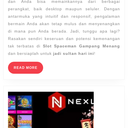
dan Anda bisa memainkannya dari berbagai
perangkat, baik desktop maupun seluler. Dengan
antarmuka yang intuitif dan responsif, pengalaman
bermain Anda akan tetap mulus dan menyenangkan
di mana pun Anda berada. Jadi, tunggu apa lagi?
Rasakan sendiri keseruan dan potensi kemenangan
tak terbatas di
Slot Spaceman Gampang Menang
dan bersiaplah untuk
jadi sultan hari ini
!
READ
READ MORE
MORE