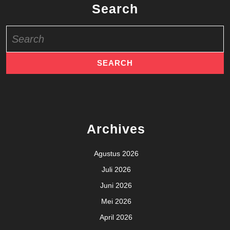
Search
Search
for:
Archives
Agustus 2026
Juli 2026
Juni 2026
Mei 2026
April 2026