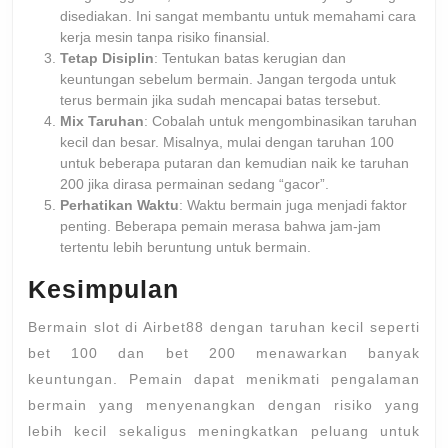
disediakan. Ini sangat membantu untuk memahami cara
kerja mesin tanpa risiko finansial.
Tetap Disiplin
: Tentukan batas kerugian dan
keuntungan sebelum bermain. Jangan tergoda untuk
terus bermain jika sudah mencapai batas tersebut.
Mix Taruhan
: Cobalah untuk mengombinasikan taruhan
kecil dan besar. Misalnya, mulai dengan taruhan 100
untuk beberapa putaran dan kemudian naik ke taruhan
200 jika dirasa permainan sedang “gacor”.
Perhatikan Waktu
: Waktu bermain juga menjadi faktor
penting. Beberapa pemain merasa bahwa jam-jam
tertentu lebih beruntung untuk bermain.
Kesimpulan
Bermain slot di Airbet88 dengan taruhan kecil seperti
bet 100 dan bet 200 menawarkan banyak
keuntungan. Pemain dapat menikmati pengalaman
bermain yang menyenangkan dengan risiko yang
lebih kecil sekaligus meningkatkan peluang untuk