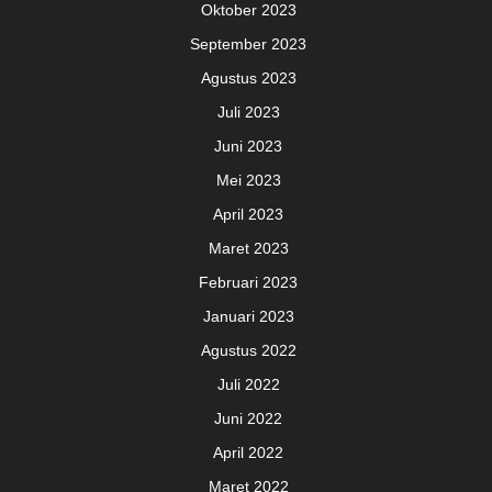
Oktober 2023
September 2023
Agustus 2023
Juli 2023
Juni 2023
Mei 2023
April 2023
Maret 2023
Februari 2023
Januari 2023
Agustus 2022
Juli 2022
Juni 2022
April 2022
Maret 2022