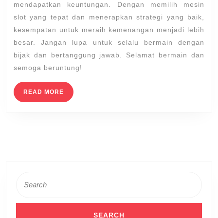
mendapatkan keuntungan. Dengan memilih mesin
slot yang tepat dan menerapkan strategi yang baik,
kesempatan untuk meraih kemenangan menjadi lebih
besar. Jangan lupa untuk selalu bermain dengan
bijak dan bertanggung jawab. Selamat bermain dan
semoga beruntung!
READ
READ MORE
MORE
Search
for: