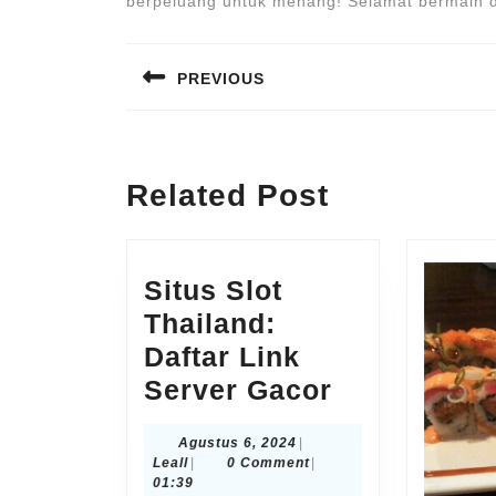
berpeluang untuk menang! Selamat bermain 
Navigasi
PREVIOUS
pos
Previous
post:
Related Post
Situs Slot
Thailand:
Daftar Link
Situs
Server Gacor
Slot
Agustus
Agustus 6, 2024
|
Thailand:
Leall
6,
Leall
|
0 Comment
|
Daftar
2024
01:39