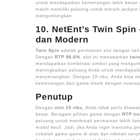
untuk mendapatkan kemenangan lebih besar m
masih memiliki peluang untuk meraih jackpot
menguntungkan.
10.
NetEnt’s Twin Spin
dan Modern
Twin Spin
adalah permainan slot dengan sent
Dengan
RTP 96.6%
, slot ini menawarkan
twin
mendapatkan kombinasi simbol yang menguntun
meningkatkan peluang Anda untuk mendapat
menyenangkan. Dengan 10 ribu, Anda bisa m
kemenangan dari game klasik dengan nuansa 
Penutup
Dengan
slot 10 ribu
, Anda tidak perlu khawa
besar. Beragam pilihan game dengan
RTP ti
peluang untuk menikmati permainan lebih l
modal kecil. Jadi, jika Anda ingin mencoba 
cobalah game-game di atas dan nikmati seru