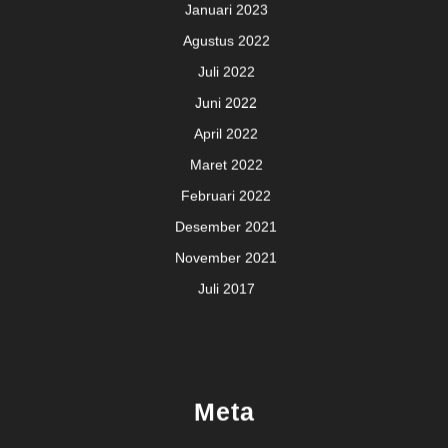
Januari 2023
Agustus 2022
Juli 2022
Juni 2022
April 2022
Maret 2022
Februari 2022
Desember 2021
November 2021
Juli 2017
Meta