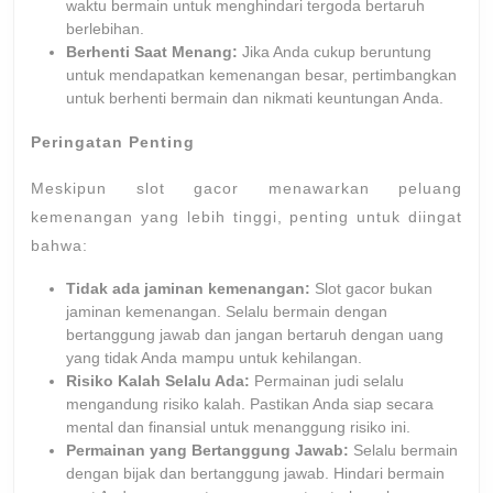
waktu bermain untuk menghindari tergoda bertaruh
berlebihan.
Berhenti Saat Menang:
Jika Anda cukup beruntung
untuk mendapatkan kemenangan besar, pertimbangkan
untuk berhenti bermain dan nikmati keuntungan Anda.
Peringatan Penting
Meskipun slot gacor menawarkan peluang
kemenangan yang lebih tinggi, penting untuk diingat
bahwa:
Tidak ada jaminan kemenangan:
Slot gacor bukan
jaminan kemenangan. Selalu bermain dengan
bertanggung jawab dan jangan bertaruh dengan uang
yang tidak Anda mampu untuk kehilangan.
Risiko Kalah Selalu Ada:
Permainan judi selalu
mengandung risiko kalah. Pastikan Anda siap secara
mental dan finansial untuk menanggung risiko ini.
Permainan yang Bertanggung Jawab:
Selalu bermain
dengan bijak dan bertanggung jawab. Hindari bermain