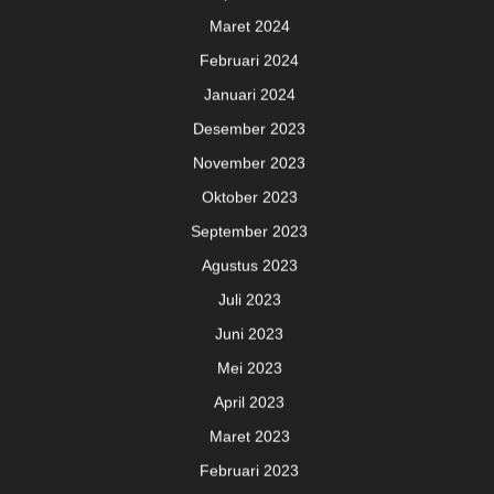
Maret 2024
Februari 2024
Januari 2024
Desember 2023
November 2023
Oktober 2023
September 2023
Agustus 2023
Juli 2023
Juni 2023
Mei 2023
April 2023
Maret 2023
Februari 2023