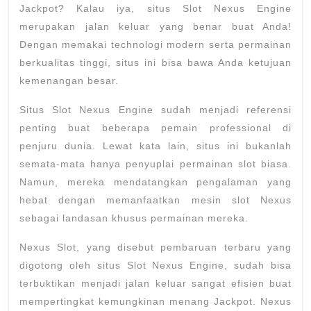
Jackpot? Kalau iya, situs Slot Nexus Engine
merupakan jalan keluar yang benar buat Anda!
Dengan memakai technologi modern serta permainan
berkualitas tinggi, situs ini bisa bawa Anda ketujuan
kemenangan besar.
Situs Slot Nexus Engine sudah menjadi referensi
penting buat beberapa pemain professional di
penjuru dunia. Lewat kata lain, situs ini bukanlah
semata-mata hanya penyuplai permainan slot biasa.
Namun, mereka mendatangkan pengalaman yang
hebat dengan memanfaatkan mesin slot Nexus
sebagai landasan khusus permainan mereka.
Nexus Slot, yang disebut pembaruan terbaru yang
digotong oleh situs Slot Nexus Engine, sudah bisa
terbuktikan menjadi jalan keluar sangat efisien buat
mempertingkat kemungkinan menang Jackpot. Nexus