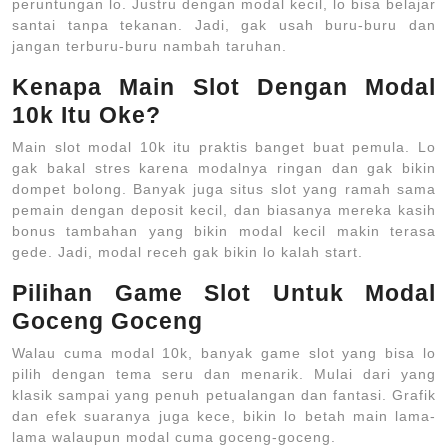
peruntungan lo. Justru dengan modal kecil, lo bisa belajar
santai tanpa tekanan. Jadi, gak usah buru-buru dan
jangan terburu-buru nambah taruhan.
Kenapa Main Slot Dengan Modal
10k Itu Oke?
Main slot modal 10k itu praktis banget buat pemula. Lo
gak bakal stres karena modalnya ringan dan gak bikin
dompet bolong. Banyak juga situs slot yang ramah sama
pemain dengan deposit kecil, dan biasanya mereka kasih
bonus tambahan yang bikin modal kecil makin terasa
gede. Jadi, modal receh gak bikin lo kalah start.
Pilihan Game Slot Untuk Modal
Goceng Goceng
Walau cuma modal 10k, banyak game slot yang bisa lo
pilih dengan tema seru dan menarik. Mulai dari yang
klasik sampai yang penuh petualangan dan fantasi. Grafik
dan efek suaranya juga kece, bikin lo betah main lama-
lama walaupun modal cuma goceng-goceng.