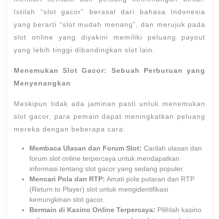
Istilah “slot gacor” berasal dari bahasa Indonesia
yang berarti “slot mudah menang”, dan merujuk pada
slot online yang diyakini memiliki peluang payout
yang lebih tinggi dibandingkan slot lain.
Menemukan Slot Gacor: Sebuah Perburuan yang
Menyenangkan
Meskipun tidak ada jaminan pasti untuk menemukan
slot gacor, para pemain dapat meningkatkan peluang
mereka dengan beberapa cara:
Membaca Ulasan dan Forum Slot:
Carilah ulasan dan
forum slot online terpercaya untuk mendapatkan
informasi tentang slot gacor yang sedang populer.
Mencari Pola dan RTP:
Amati pola putaran dan RTP
(Return to Player) slot untuk mengidentifikasi
kemungkinan slot gacor.
Bermain di Kasino Online Terpercaya:
Pilihlah kasino