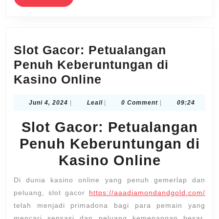
MORE
Slot Gacor: Petualangan
Penuh Keberuntungan di
Slot
Kasino Online
Gacor:
Juni
Leall
Juni 4, 2024
|
Leall
|
0 Comment
|
09:24
Petualangan
4,
Penuh
2024
Slot Gacor: Petualangan
Keberuntungan
Penuh Keberuntungan di
di
Kasino Online
Kasino
Online
Di dunia kasino online yang penuh gemerlap dan
peluang, slot gacor
https://aaadiamondandgold.com/
telah menjadi primadona bagi para pemain yang
mencari sensasi dan peluang kemenangan besar.