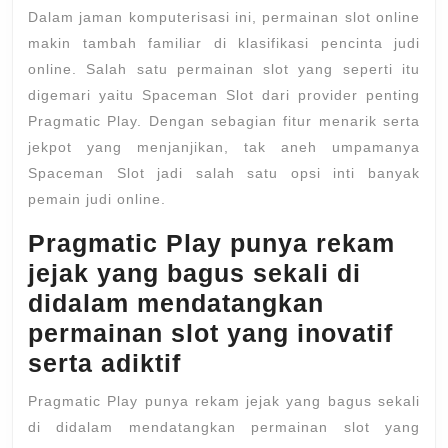
Dalam jaman komputerisasi ini, permainan slot online
makin tambah familiar di klasifikasi pencinta judi
online. Salah satu permainan slot yang seperti itu
digemari yaitu Spaceman Slot dari provider penting
Pragmatic Play. Dengan sebagian fitur menarik serta
jekpot yang menjanjikan, tak aneh umpamanya
Spaceman Slot jadi salah satu opsi inti banyak
pemain judi online.
Pragmatic Play punya rekam
jejak yang bagus sekali di
didalam mendatangkan
permainan slot yang inovatif
serta adiktif
Pragmatic Play punya rekam jejak yang bagus sekali
di didalam mendatangkan permainan slot yang