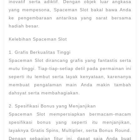
inovatif serta adiktif. Dengan objek luar angkasa
yang mempesona, Spaceman Slot bakal bawa Anda
ke pengembaraan antariksa yang sarat bersama
hadiah besar.
Kelebihan Spaceman Slot
1. Grafis Berkualitas Tinggi
Spaceman Slot dirancang grafis yang fantastis serta
mutu tinggi. Tiap-tiap-setiap detil pada permainan ini
seperti itu lembut serta layak kenyataan, karenanya
membuat pengalaman main Anda makin tambah
dahsyat serta membahagiakan.
2. Spesifikasi Bonus yang Menjanjikan
Spaceman Slot mempersiapkan bermacam-macam
spesifikasi bonus yang seperti itu menjanjikan,
layaknya Gratis Spins, Multiplier, serta Bonus Round.
Dengan sebagian fitur ini, dapat saja Anda buat