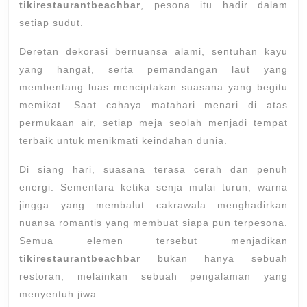
tikirestaurantbeachbar
, pesona itu hadir dalam
setiap sudut.
Deretan dekorasi bernuansa alami, sentuhan kayu
yang hangat, serta pemandangan laut yang
membentang luas menciptakan suasana yang begitu
memikat. Saat cahaya matahari menari di atas
permukaan air, setiap meja seolah menjadi tempat
terbaik untuk menikmati keindahan dunia.
Di siang hari, suasana terasa cerah dan penuh
energi. Sementara ketika senja mulai turun, warna
jingga yang membalut cakrawala menghadirkan
nuansa romantis yang membuat siapa pun terpesona.
Semua elemen tersebut menjadikan
tikirestaurantbeachbar
bukan hanya sebuah
restoran, melainkan sebuah pengalaman yang
menyentuh jiwa.