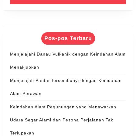
Pos-pos Terbaru
Menjelajahi Danau Vulkanik dengan Keindahan Alam
Menakjubkan
Menjelajah Pantai Tersembunyi dengan Keindahan
Alam Perawan
Keindahan Alam Pegunungan yang Menawarkan
Udara Segar Alami dan Pesona Perjalanan Tak
Terlupakan