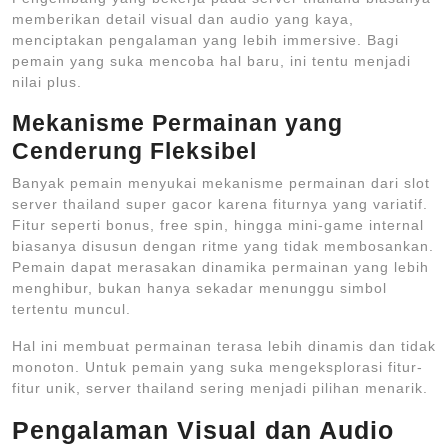
memberikan detail visual dan audio yang kaya,
menciptakan pengalaman yang lebih immersive. Bagi
pemain yang suka mencoba hal baru, ini tentu menjadi
nilai plus.
Mekanisme Permainan yang
Cenderung Fleksibel
Banyak pemain menyukai mekanisme permainan dari slot
server thailand super gacor karena fiturnya yang variatif.
Fitur seperti bonus, free spin, hingga mini-game internal
biasanya disusun dengan ritme yang tidak membosankan.
Pemain dapat merasakan dinamika permainan yang lebih
menghibur, bukan hanya sekadar menunggu simbol
tertentu muncul.
Hal ini membuat permainan terasa lebih dinamis dan tidak
monoton. Untuk pemain yang suka mengeksplorasi fitur-
fitur unik, server thailand sering menjadi pilihan menarik.
Pengalaman Visual dan Audio