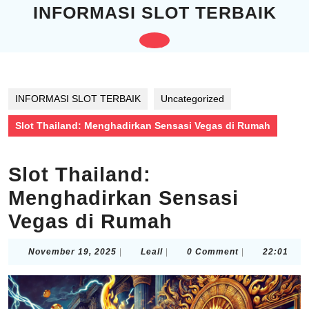
Skip
INFORMASI SLOT TERBAIK
to
content
Open
Skip
to
Button
content
INFORMASI SLOT TERBAIK
Uncategorized
Slot Thailand: Menghadirkan Sensasi Vegas di Rumah
Slot Thailand:
Menghadirkan Sensasi
Vegas di Rumah
November
Leall
November 19, 2025
|
Leall
|
0 Comment
|
22:01
19,
2025