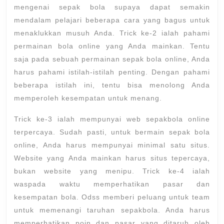
mengenai sepak bola supaya dapat semakin
mendalam pelajari beberapa cara yang bagus untuk
menaklukkan musuh Anda. Trick ke-2 ialah pahami
permainan bola online yang Anda mainkan. Tentu
saja pada sebuah permainan sepak bola online, Anda
harus pahami istilah-istilah penting. Dengan pahami
beberapa istilah ini, tentu bisa menolong Anda
memperoleh kesempatan untuk menang.
Trick ke-3 ialah mempunyai web sepakbola online
terpercaya. Sudah pasti, untuk bermain sepak bola
online, Anda harus mempunyai minimal satu situs.
Website yang Anda mainkan harus situs tepercaya,
bukan website yang menipu. Trick ke-4 ialah
waspada waktu memperhatikan pasar dan
kesempatan bola. Odss memberi peluang untuk team
untuk memenangi taruhan sepakbola. Anda harus
memperhatikan poin dan pasar yang ditaruh oleh