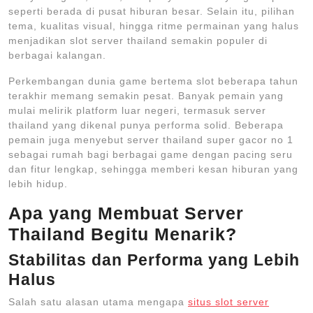
seperti berada di pusat hiburan besar. Selain itu, pilihan
tema, kualitas visual, hingga ritme permainan yang halus
menjadikan slot server thailand semakin populer di
berbagai kalangan.
Perkembangan dunia game bertema slot beberapa tahun
terakhir memang semakin pesat. Banyak pemain yang
mulai melirik platform luar negeri, termasuk server
thailand yang dikenal punya performa solid. Beberapa
pemain juga menyebut server thailand super gacor no 1
sebagai rumah bagi berbagai game dengan pacing seru
dan fitur lengkap, sehingga memberi kesan hiburan yang
lebih hidup.
Apa yang Membuat Server
Thailand Begitu Menarik?
Stabilitas dan Performa yang Lebih
Halus
Salah satu alasan utama mengapa
situs slot server