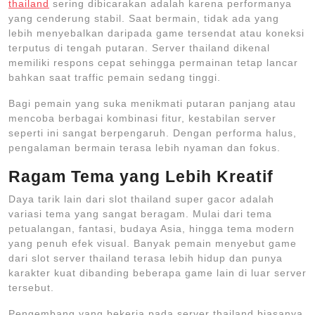
thailand
sering dibicarakan adalah karena performanya
yang cenderung stabil. Saat bermain, tidak ada yang
lebih menyebalkan daripada game tersendat atau koneksi
terputus di tengah putaran. Server thailand dikenal
memiliki respons cepat sehingga permainan tetap lancar
bahkan saat traffic pemain sedang tinggi.
Bagi pemain yang suka menikmati putaran panjang atau
mencoba berbagai kombinasi fitur, kestabilan server
seperti ini sangat berpengaruh. Dengan performa halus,
pengalaman bermain terasa lebih nyaman dan fokus.
Ragam Tema yang Lebih Kreatif
Daya tarik lain dari slot thailand super gacor adalah
variasi tema yang sangat beragam. Mulai dari tema
petualangan, fantasi, budaya Asia, hingga tema modern
yang penuh efek visual. Banyak pemain menyebut game
dari slot server thailand terasa lebih hidup dan punya
karakter kuat dibanding beberapa game lain di luar server
tersebut.
Pengembang yang bekerja pada server thailand biasanya