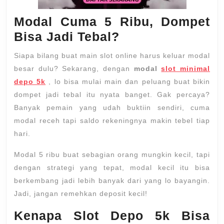
Modal Cuma 5 Ribu, Dompet
Bisa Jadi Tebal?
Siapa bilang buat main slot online harus keluar modal
besar dulu? Sekarang, dengan
modal
slot minimal
depo 5k
, lo bisa mulai main dan peluang buat bikin
dompet jadi tebal itu nyata banget. Gak percaya?
Banyak pemain yang udah buktiin sendiri, cuma
modal receh tapi saldo rekeningnya makin tebel tiap
hari.
Modal 5 ribu buat sebagian orang mungkin kecil, tapi
dengan strategi yang tepat, modal kecil itu bisa
berkembang jadi lebih banyak dari yang lo bayangin.
Jadi, jangan remehkan deposit kecil!
Kenapa Slot Depo 5k Bisa