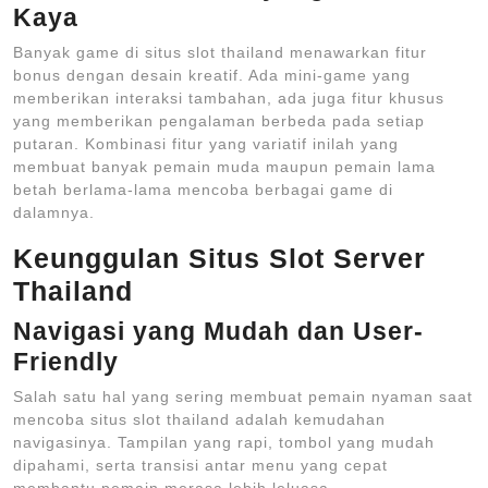
Kaya
Banyak game di situs slot thailand menawarkan fitur
bonus dengan desain kreatif. Ada mini-game yang
memberikan interaksi tambahan, ada juga fitur khusus
yang memberikan pengalaman berbeda pada setiap
putaran. Kombinasi fitur yang variatif inilah yang
membuat banyak pemain muda maupun pemain lama
betah berlama-lama mencoba berbagai game di
dalamnya.
Keunggulan Situs Slot Server
Thailand
Navigasi yang Mudah dan User-
Friendly
Salah satu hal yang sering membuat pemain nyaman saat
mencoba situs slot thailand adalah kemudahan
navigasinya. Tampilan yang rapi, tombol yang mudah
dipahami, serta transisi antar menu yang cepat