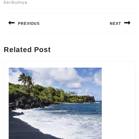
berikutnya.
Navigasi
pos
PREVIOUS
NEXT
Previous
Next
post:
post:
Related Post