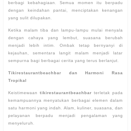
berbagi kebahagiaan. Semua momen itu berpadu
dengan keindahan pantai, menciptakan kenangan
yang sulit dilupakan.
Ketika malam tiba dan lampu-lampu mulai menyala
dengan cahaya yang lembut, suasana berubah
menjadi lebih intim. Ombak tetap bernyanyi di
kejauhan, sementara langit malam menjadi latar
sempurna bagi berbagai cerita yang terus berlanjut.
Tikirestaurantbeachbar dan Harmoni Rasa
Tropikal
Keistimewaan
tikirestaurantbeachbar
terletak pada
kemampuannya menyatukan berbagai elemen dalam
satu harmoni yang indah. Alam, kuliner, suasana, dan
pelayanan berpadu menjadi pengalaman yang
menyeluruh.