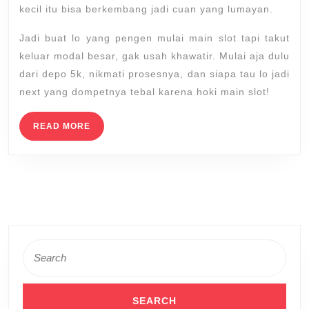
kecil itu bisa berkembang jadi cuan yang lumayan.
Jadi buat lo yang pengen mulai main slot tapi takut
keluar modal besar, gak usah khawatir. Mulai aja dulu
dari depo 5k, nikmati prosesnya, dan siapa tau lo jadi
next yang dompetnya tebal karena hoki main slot!
READ
READ MORE
MORE
Search
for: