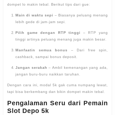
dompet lo makin tebal. Berikut tips dari gue:
Main di waktu sepi
– Biasanya peluang menang
lebih gede di jam-jam sepi.
Pilih game dengan RTP tinggi
– RTP yang
tinggi artinya peluang menang juga makin besar.
Manfaatin semua bonus
– Dari free spin,
cashback, sampai bonus deposit.
Jangan serakah
– Ambil kemenangan yang ada,
jangan buru-buru naikkan taruhan.
Dengan cara ini, modal 5k gak cuma numpang lewat,
tapi bisa berkembang dan bikin dompet makin tebal.
Pengalaman Seru dari Pemain
Slot Depo 5k