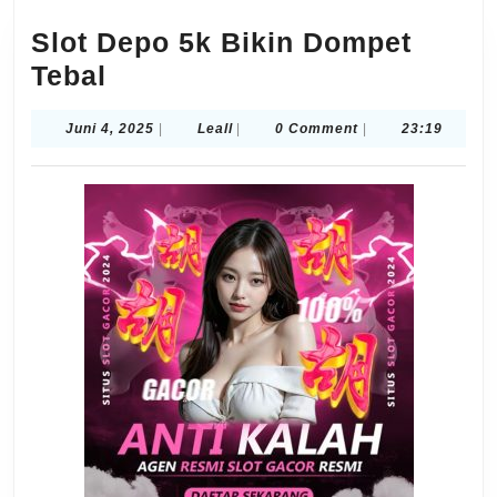
Slot Depo 5k Bikin Dompet
Slot
Tebal
Depo
Juni
Leall
Juni 4, 2025
|
Leall
|
0 Comment
|
23:19
5k
4,
Bikin
2025
Dompet
Tebal