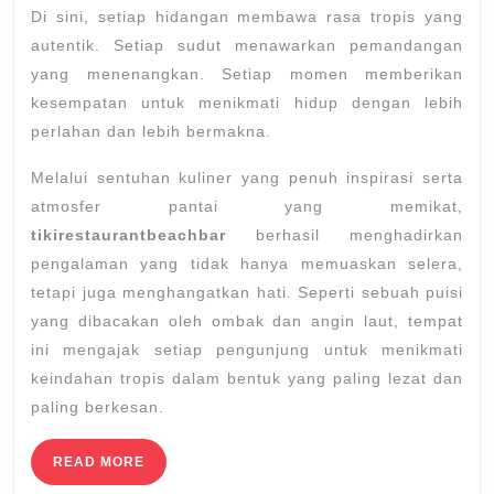
Di sini, setiap hidangan membawa rasa tropis yang
autentik. Setiap sudut menawarkan pemandangan
yang menenangkan. Setiap momen memberikan
kesempatan untuk menikmati hidup dengan lebih
perlahan dan lebih bermakna.
Melalui sentuhan kuliner yang penuh inspirasi serta
atmosfer pantai yang memikat,
tikirestaurantbeachbar
berhasil menghadirkan
pengalaman yang tidak hanya memuaskan selera,
tetapi juga menghangatkan hati. Seperti sebuah puisi
yang dibacakan oleh ombak dan angin laut, tempat
ini mengajak setiap pengunjung untuk menikmati
keindahan tropis dalam bentuk yang paling lezat dan
paling berkesan.
READ
READ MORE
MORE