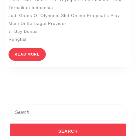
Terbaik di Indonesia
Judi Gates Of Olympus Slot Online Pragmatic Play
Main Di Berbagai Provider
7. Buy Bonus
Rungkat
READ
READ MORE
MORE
Search
for: