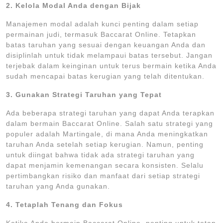
2. Kelola Modal Anda dengan Bijak
Manajemen modal adalah kunci penting dalam setiap
permainan judi, termasuk Baccarat Online. Tetapkan
batas taruhan yang sesuai dengan keuangan Anda dan
disiplinlah untuk tidak melampaui batas tersebut. Jangan
terjebak dalam keinginan untuk terus bermain ketika Anda
sudah mencapai batas kerugian yang telah ditentukan.
3. Gunakan Strategi Taruhan yang Tepat
Ada beberapa strategi taruhan yang dapat Anda terapkan
dalam bermain Baccarat Online. Salah satu strategi yang
populer adalah Martingale, di mana Anda meningkatkan
taruhan Anda setelah setiap kerugian. Namun, penting
untuk diingat bahwa tidak ada strategi taruhan yang
dapat menjamin kemenangan secara konsisten. Selalu
pertimbangkan risiko dan manfaat dari setiap strategi
taruhan yang Anda gunakan.
4. Tetaplah Tenang dan Fokus