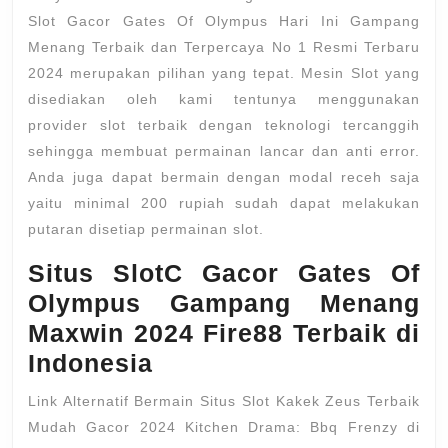
Slot Gacor Gates Of Olympus Hari Ini Gampang
Menang Terbaik dan Terpercaya No 1 Resmi Terbaru
2024 merupakan pilihan yang tepat. Mesin Slot yang
disediakan oleh kami tentunya menggunakan
provider slot terbaik dengan teknologi tercanggih
sehingga membuat permainan lancar dan anti error.
Anda juga dapat bermain dengan modal receh saja
yaitu minimal 200 rupiah sudah dapat melakukan
putaran disetiap permainan slot.
Situs SlotC Gacor Gates Of
Olympus Gampang Menang
Maxwin 2024 Fire88 Terbaik di
Indonesia
Link Alternatif Bermain Situs Slot Kakek Zeus Terbaik
Mudah Gacor 2024 Kitchen Drama: Bbq Frenzy di