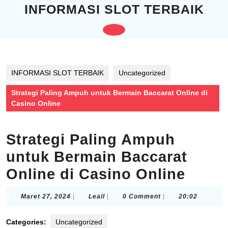
Skip
INFORMASI SLOT TERBAIK
to
content
Open
Skip
to
Button
content
INFORMASI SLOT TERBAIK
Uncategorized
Strategi Paling Ampuh untuk Bermain Baccarat Online di
Casino Online
Strategi Paling Ampuh
untuk Bermain Baccarat
Online di Casino Online
Maret
Leall
Maret 27, 2024
|
Leall
|
0 Comment
|
20:02
27,
2024
Categories:
Uncategorized