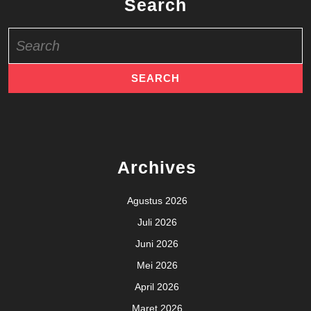
Search
Search
for:
Archives
Agustus 2026
Juli 2026
Juni 2026
Mei 2026
April 2026
Maret 2026