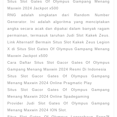
Situs Slot Gates Of Olympus Gampang Menang
Maxwin 2024 Jackpot x500
RNG adalah singkatan dari Random Number
Generator. Ini adalah algoritma yang menciptakan
angka secara acak dan dipakai dalam banyak ragam
permainan, termasuk taruhan Judi Slot Kakek Zeus.
Link Alternatif Bermain Situs Slot Kakek Zeus Legion
X di Situs Slot Gates Of Olympus Gampang Menang
Maxwin Jackpot x500
Cara Daftar Situs Slot Gacor Gates Of Olympus
Gampang Menang Maxwin 2024 Resmi Di Indonesia
Situs Slot Gacor Gates Of Olympus Gampang
Menang Maxwin 2024 Online Pragmatic Play
Situs Slot Gacor Gates Of Olympus Gampang
Menang Maxwin 2024 Online Spadegaming
Provider Judi Slot Gates Of Olympus Gampang
Menang Maxwin 2024 ION Slot.
Situs Slot Gates Of Olympus Leprechaun Song™