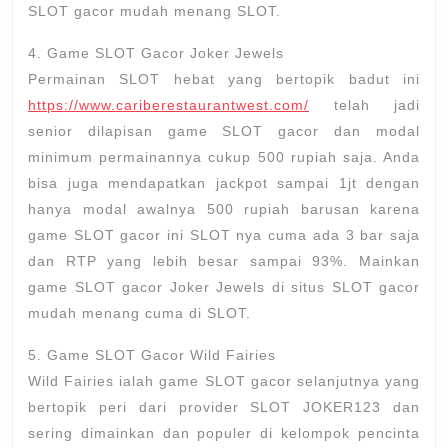
SLOT gacor mudah menang SLOT.
4. Game SLOT Gacor Joker Jewels
Permainan SLOT hebat yang bertopik badut ini
https://www.cariberestaurantwest.com/
telah jadi
senior dilapisan game SLOT gacor dan modal
minimum permainannya cukup 500 rupiah saja. Anda
bisa juga mendapatkan jackpot sampai 1jt dengan
hanya modal awalnya 500 rupiah barusan karena
game SLOT gacor ini SLOT nya cuma ada 3 bar saja
dan RTP yang lebih besar sampai 93%. Mainkan
game SLOT gacor Joker Jewels di situs SLOT gacor
mudah menang cuma di SLOT.
5. Game SLOT Gacor Wild Fairies
Wild Fairies ialah game SLOT gacor selanjutnya yang
bertopik peri dari provider SLOT JOKER123 dan
sering dimainkan dan populer di kelompok pencinta