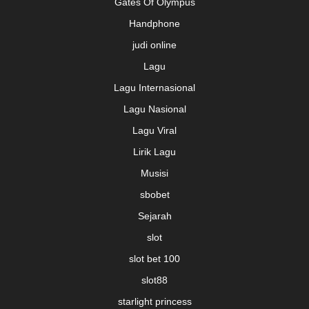
Gates Of Olympus
Handphone
judi online
Lagu
Lagu Internasional
Lagu Nasional
Lagu Viral
Lirik Lagu
Musisi
sbobet
Sejarah
slot
slot bet 100
slot88
starlight princess