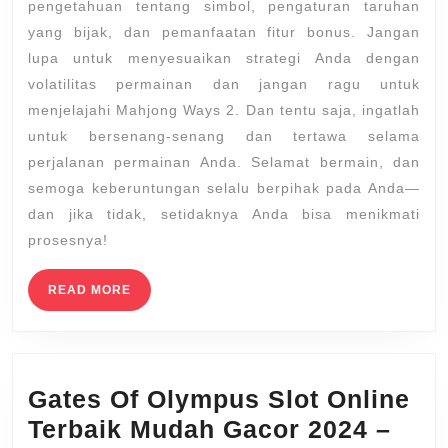
pengetahuan tentang simbol, pengaturan taruhan
yang bijak, dan pemanfaatan fitur bonus. Jangan
lupa untuk menyesuaikan strategi Anda dengan
volatilitas permainan dan jangan ragu untuk
menjelajahi Mahjong Ways 2. Dan tentu saja, ingatlah
untuk bersenang-senang dan tertawa selama
perjalanan permainan Anda. Selamat bermain, dan
semoga keberuntungan selalu berpihak pada Anda—
dan jika tidak, setidaknya Anda bisa menikmati
prosesnya!
READ
READ MORE
MORE
Gates Of Olympus Slot Online
Terbaik Mudah Gacor 2024 –