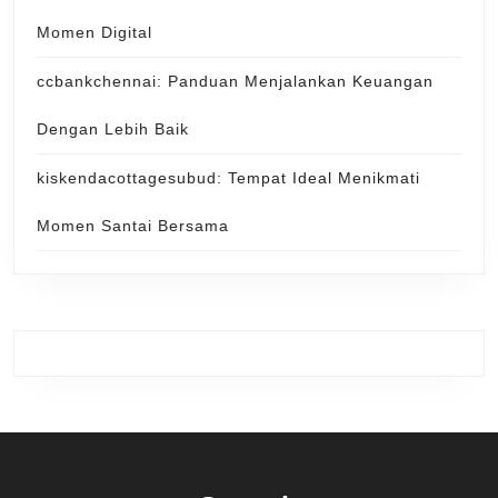
Momen Digital
ccbankchennai: Panduan Menjalankan Keuangan
Dengan Lebih Baik
kiskendacottagesubud: Tempat Ideal Menikmati
Momen Santai Bersama