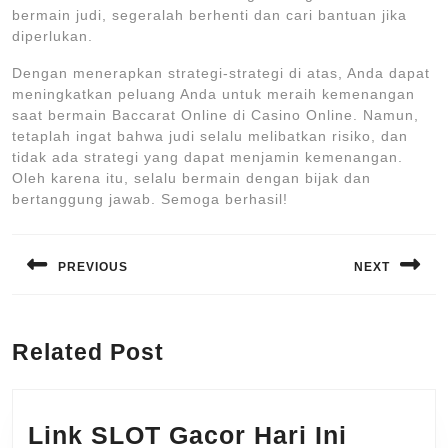
bermain judi, segeralah berhenti dan cari bantuan jika
diperlukan.
Dengan menerapkan strategi-strategi di atas, Anda dapat
meningkatkan peluang Anda untuk meraih kemenangan
saat bermain Baccarat Online di Casino Online. Namun,
tetaplah ingat bahwa judi selalu melibatkan risiko, dan
tidak ada strategi yang dapat menjamin kemenangan.
Oleh karena itu, selalu bermain dengan bijak dan
bertanggung jawab. Semoga berhasil!
Navigasi
pos
PREVIOUS
NEXT
Previous
Next
post:
post:
Related Post
Link SLOT Gacor Hari Ini