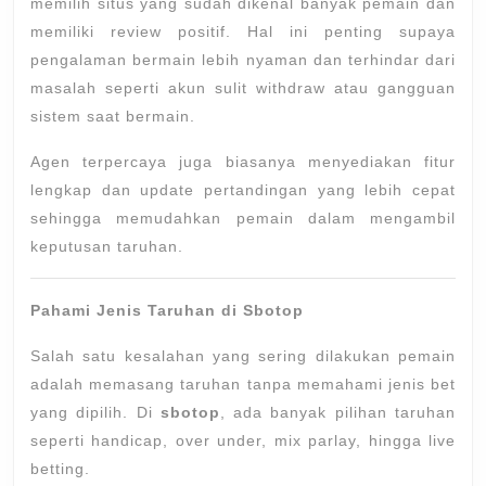
memilih situs yang sudah dikenal banyak pemain dan
memiliki review positif. Hal ini penting supaya
pengalaman bermain lebih nyaman dan terhindar dari
masalah seperti akun sulit withdraw atau gangguan
sistem saat bermain.
Agen terpercaya juga biasanya menyediakan fitur
lengkap dan update pertandingan yang lebih cepat
sehingga memudahkan pemain dalam mengambil
keputusan taruhan.
Pahami Jenis Taruhan di Sbotop
Salah satu kesalahan yang sering dilakukan pemain
adalah memasang taruhan tanpa memahami jenis bet
yang dipilih. Di
sbotop
, ada banyak pilihan taruhan
seperti handicap, over under, mix parlay, hingga live
betting.