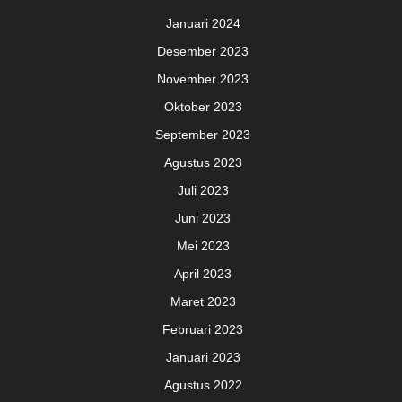
Januari 2024
Desember 2023
November 2023
Oktober 2023
September 2023
Agustus 2023
Juli 2023
Juni 2023
Mei 2023
April 2023
Maret 2023
Februari 2023
Januari 2023
Agustus 2022