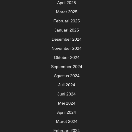
April 2025
Maret 2025
Februari 2025
Januari 2025
Desember 2024
November 2024
Oktober 2024
September 2024
Agustus 2024
Juli 2024
Juni 2024
Mei 2024
April 2024
Maret 2024
Februari 2024