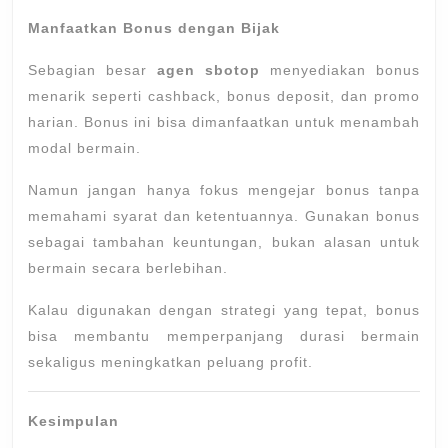
Manfaatkan Bonus dengan Bijak
Sebagian besar
agen sbotop
menyediakan bonus
menarik seperti cashback, bonus deposit, dan promo
harian. Bonus ini bisa dimanfaatkan untuk menambah
modal bermain.
Namun jangan hanya fokus mengejar bonus tanpa
memahami syarat dan ketentuannya. Gunakan bonus
sebagai tambahan keuntungan, bukan alasan untuk
bermain secara berlebihan.
Kalau digunakan dengan strategi yang tepat, bonus
bisa membantu memperpanjang durasi bermain
sekaligus meningkatkan peluang profit.
Kesimpulan