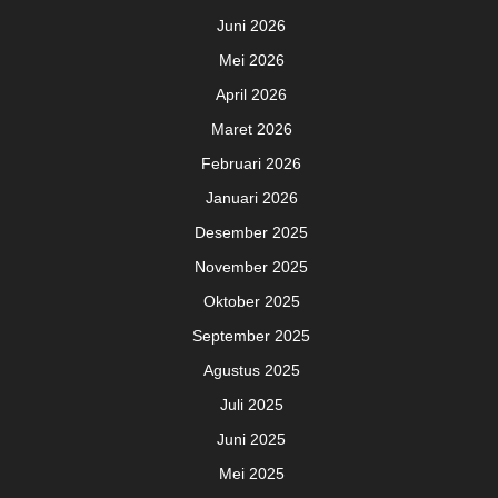
Juni 2026
Mei 2026
April 2026
Maret 2026
Februari 2026
Januari 2026
Desember 2025
November 2025
Oktober 2025
September 2025
Agustus 2025
Juli 2025
Juni 2025
Mei 2025