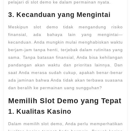
pelajari di slot demo ke dalam permainan nyata.
3. Kecanduan yang Mengintai
Meskipun slot demo tidak mengandung risiko
finansial, ada bahaya lain yang mengintai—
kecanduan. Anda mungkin mulai menghabiskan waktu
berjam-jam tanpa henti, terjebak dalam rutinitas yang
sama. Tanpa batasan finansial, Anda bisa kehilangan
pandangan akan waktu dan prioritas lainnya. Dan
saat Anda merasa sudah cukup, apakah benar-benar
ada jaminan bahwa Anda tidak akan terbawa suasana
dan beralih ke permainan uang sungguhan?
Memilih Slot Demo yang Tepat
1. Kualitas Kasino
Dalam memilih slot demo, Anda perlu memperhatikan