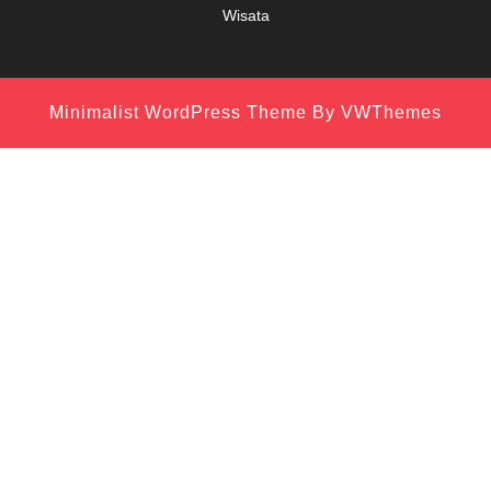
Wisata
Minimalist WordPress Theme
By VWThemes
Scroll
Up