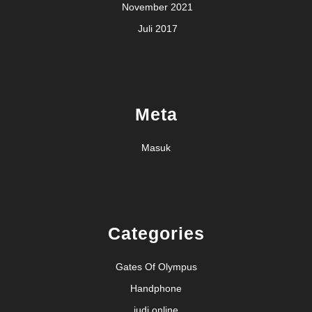
November 2021
Juli 2017
Meta
Masuk
Categories
Gates Of Olympus
Handphone
judi online