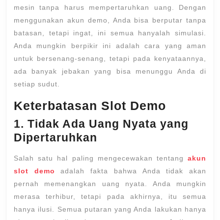
mesin tanpa harus mempertaruhkan uang. Dengan
menggunakan akun demo, Anda bisa berputar tanpa
batasan, tetapi ingat, ini semua hanyalah simulasi.
Anda mungkin berpikir ini adalah cara yang aman
untuk bersenang-senang, tetapi pada kenyataannya,
ada banyak jebakan yang bisa menunggu Anda di
setiap sudut.
Keterbatasan Slot Demo
1. Tidak Ada Uang Nyata yang
Dipertaruhkan
Salah satu hal paling mengecewakan tentang
akun
slot demo
adalah fakta bahwa Anda tidak akan
pernah memenangkan uang nyata. Anda mungkin
merasa terhibur, tetapi pada akhirnya, itu semua
hanya ilusi. Semua putaran yang Anda lakukan hanya