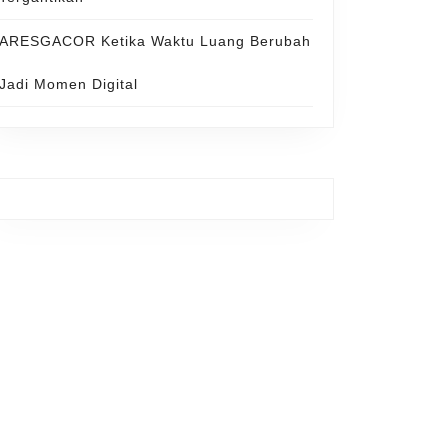
ARESGACOR Ketika Waktu Luang Berubah
Jadi Momen Digital