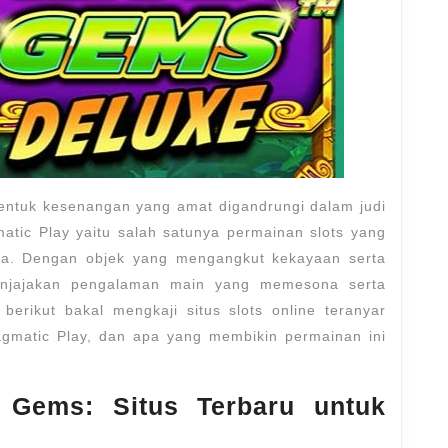
bentuk kesenangan yang amat digandrungi dalam judi
atic Play yaitu salah satunya permainan slots yang
nia. Dengan objek yang mengangkut kekayaan serta
enjajakan pengalaman main yang memesona serta
erikut bakal mengkaji situs slots online teranyar
gmatic Play, dan apa yang membikin permainan ini
c Gems: Situs Terbaru untuk