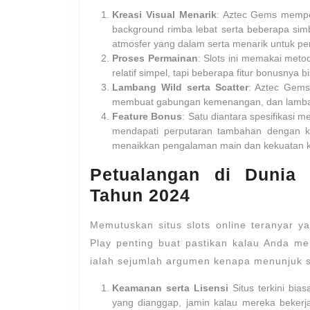
Kreasi Visual Menarik
: Aztec Gems memperl
background rimba lebat serta beberapa si
atmosfer yang dalam serta menarik untuk pe
Proses Permainan
: Slots ini memakai met
relatif simpel, tapi beberapa fitur bonusny
Lambang Wild serta Scatter
: Aztec Gems
membuat gabungan kemenangan, dan lambang
Feature Bonus
: Satu diantara spesifikasi 
mendapati perputaran tambahan dengan ke
menaikkan pengalaman main dan kekuatan
Petualangan di Dunia 
Tahun 2024
Memutuskan situs slots online teranyar 
Play penting buat pastikan kalau Anda 
ialah sejumlah argumen kenapa menunjuk si
Keamanan serta Lisensi
Situs terkini bias
yang dianggap, jamin kalau mereka bekerja