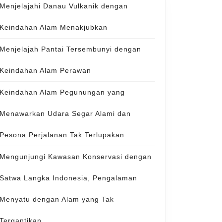
Menjelajahi Danau Vulkanik dengan
Keindahan Alam Menakjubkan
Menjelajah Pantai Tersembunyi dengan
t
Keindahan Alam Perawan
Keindahan Alam Pegunungan yang
Menawarkan Udara Segar Alami dan
Pesona Perjalanan Tak Terlupakan
Mengunjungi Kawasan Konservasi dengan
Satwa Langka Indonesia, Pengalaman
Menyatu dengan Alam yang Tak
Tergantikan