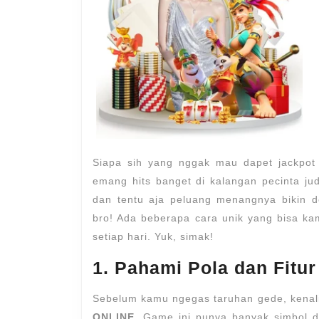
Siapa sih yang nggak mau dapet jackpot
emang hits banget di kalangan pecinta jud
dan tentu aja peluang menangnya bikin d
bro! Ada beberapa cara unik yang bisa kam
setiap hari. Yuk, simak!
1. Pahami Pola dan Fit
Sebelum kamu ngegas taruhan gede, kenali 
ONLINE
. Game ini punya banyak simbol d