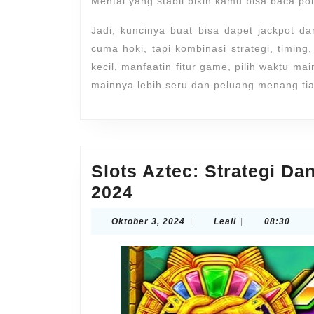
Mental yang stabil bikin kamu bisa baca pola
Jadi, kuncinya buat bisa dapet jackpot da
cuma hoki, tapi kombinasi strategi, timing
kecil, manfaatin fitur game, pilih waktu ma
mainnya lebih seru dan peluang menang tia
Slots Aztec: Strategi D
Slots
2024
Aztec:
Oktober
Leall
Oktober 3, 2024
|
Leall
|
08:30
Strategi
3,
2024
Dan
Tips
Untuk