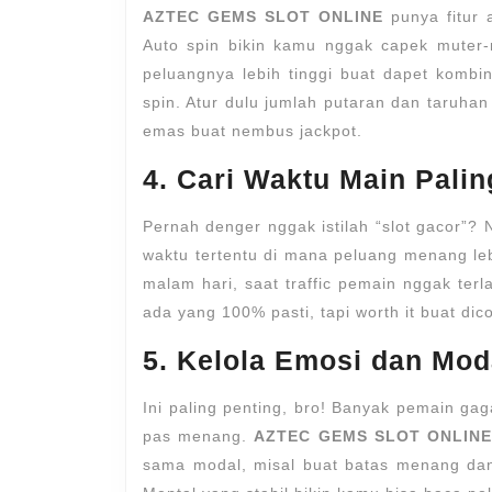
AZTEC GEMS SLOT ONLINE
punya fitur 
Auto spin bikin kamu nggak capek muter-
peluangnya lebih tinggi buat dapet kombin
spin. Atur dulu jumlah putaran dan taruhan
emas buat nembus jackpot.
4. Cari Waktu Main Pali
Pernah denger nggak istilah “slot gacor”?
waktu tertentu di mana peluang menang leb
malam hari, saat traffic pemain nggak terla
ada yang 100% pasti, tapi worth it buat dic
5. Kelola Emosi dan Mod
Ini paling penting, bro! Banyak pemain gag
pas menang.
AZTEC GEMS SLOT ONLIN
sama modal, misal buat batas menang dan k