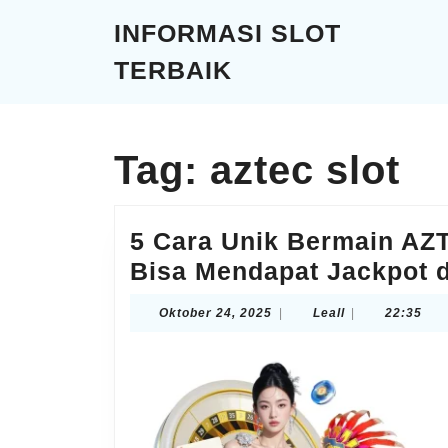
Skip
INFORMASI SLOT
to
content
TERBAIK
Skip
to
content
Tag:
aztec slot
5 Cara Unik Bermain A
Bisa Mendapat Jackpot d
Oktober
Leall
Oktober 24, 2025
|
Leall
|
22:35
24,
2025