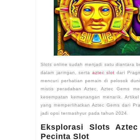
Pemain
Di
Tahun
2024
Slots online sudah menjadi satu diantara 
dalam jaringan, serta
aztec slot
dari Pragm
mencuri perhatian pemain di pelosok du
mistis peradaban Aztec, Aztec Gems m
kesempatan kemenangan menarik. Artikel b
yang memperlihatkan Aztec Gems dari Pra
jadi opsi termashyur pada tahun 2024.
Eksplorasi Slots Azte
Pecinta Slot