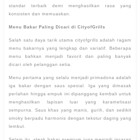
standar terbaik demi menghasilkan rasa yang
konsisten dan memuaskan.
Menu Bakar Paling Dicari di CityofGrills
Salah satu daya tarik utama cityofgrills adalah ragam
menu bakarnya yang lengkap dan variatif. Beberapa
menu bahkan menjadi favorit dan paling banyak
dicari oleh pelanggan setia.
Menu pertama yang selalu menjadi primadona adalah
iga bakar dengan saus spesial. Iga yang dimasak
perlahan hingga empuk ini dipanggang kembali untuk
menghasilkan lapisan luar yang karamelisasi
sempurna. Saus khas yang manis, gurih, dan sedikit
smoky berpadu harmonis dengan tekstur daging yang
lembut.
Selain itu, steak bakar premium juga menjadi incaran