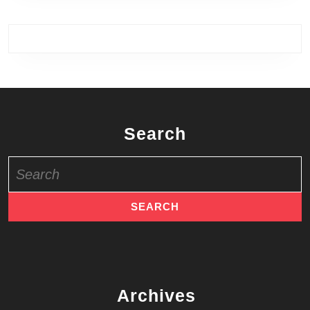
Search
Search
for:
Archives