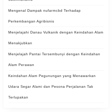
Mengenal Dampak nufarmcbd Terhadap
Perkembangan Agribisnis
Menjelajahi Danau Vulkanik dengan Keindahan Alam
Menakjubkan
Menjelajah Pantai Tersembunyi dengan Keindahan
Alam Perawan
Keindahan Alam Pegunungan yang Menawarkan
Udara Segar Alami dan Pesona Perjalanan Tak
Terlupakan