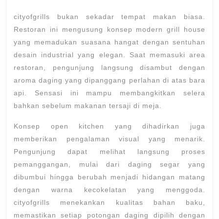
cityofgrills bukan sekadar tempat makan biasa.
Restoran ini mengusung konsep modern grill house
yang memadukan suasana hangat dengan sentuhan
desain industrial yang elegan. Saat memasuki area
restoran, pengunjung langsung disambut dengan
aroma daging yang dipanggang perlahan di atas bara
api. Sensasi ini mampu membangkitkan selera
bahkan sebelum makanan tersaji di meja.
Konsep open kitchen yang dihadirkan juga
memberikan pengalaman visual yang menarik.
Pengunjung dapat melihat langsung proses
pemanggangan, mulai dari daging segar yang
dibumbui hingga berubah menjadi hidangan matang
dengan warna kecokelatan yang menggoda.
cityofgrills menekankan kualitas bahan baku,
memastikan setiap potongan daging dipilih dengan