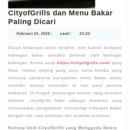
CityofGrills dan Menu Bakar
CityofGrills
Paling Dicari
dan
Februari
Leall
Februari 21, 2026
|
Leall
|
23:22
Menu
21,
2026
Bakar
Dalam beberapa tahun terakhir, tren kuliner berbasis
Paling
hidangan bakar semakin diminati oleh berbagai
kalangan. Aroma asap
https://cityofgrills.com/
yang
Dicari
khas, tekstur daging yang juicy, serta bumbu yang
meresap sempurna menjadikan menu bakar selalu
memiliki tempat tersendiri di hati para pecinta
makanan. Di tengah persaingan kuliner yang semakin
dinamis, cityofgrills hadir sebagai destinasi yang
menawarkan pengalaman menyantap hidangan bakar
dengan cita rasa istimewa dan kualitas premium.
Konsep Unik CityofGrills yang Menggoda Selera