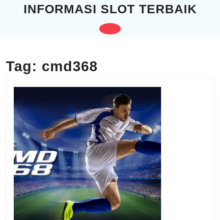
Skip
INFORMASI SLOT TERBAIK
to
content
Open
Skip
to
Button
content
Tag:
cmd368