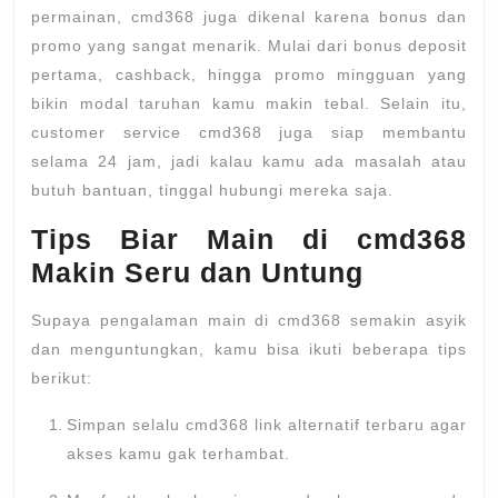
permainan, cmd368 juga dikenal karena bonus dan
promo yang sangat menarik. Mulai dari bonus deposit
pertama, cashback, hingga promo mingguan yang
bikin modal taruhan kamu makin tebal. Selain itu,
customer service cmd368 juga siap membantu
selama 24 jam, jadi kalau kamu ada masalah atau
butuh bantuan, tinggal hubungi mereka saja.
Tips Biar Main di cmd368
Makin Seru dan Untung
Supaya pengalaman main di cmd368 semakin asyik
dan menguntungkan, kamu bisa ikuti beberapa tips
berikut:
Simpan selalu cmd368 link alternatif terbaru agar
akses kamu gak terhambat.