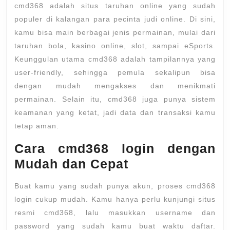
cmd368 adalah situs taruhan online yang sudah
populer di kalangan para pecinta judi online. Di sini,
kamu bisa main berbagai jenis permainan, mulai dari
taruhan bola, kasino online, slot, sampai eSports.
Keunggulan utama cmd368 adalah tampilannya yang
user-friendly, sehingga pemula sekalipun bisa
dengan mudah mengakses dan menikmati
permainan. Selain itu, cmd368 juga punya sistem
keamanan yang ketat, jadi data dan transaksi kamu
tetap aman.
Cara cmd368 login dengan
Mudah dan Cepat
Buat kamu yang sudah punya akun, proses cmd368
login cukup mudah. Kamu hanya perlu kunjungi situs
resmi cmd368, lalu masukkan username dan
password yang sudah kamu buat waktu daftar.