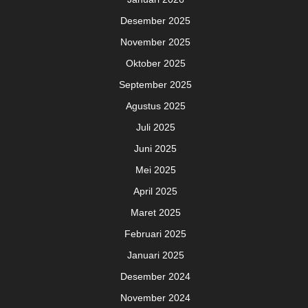
Desember 2025
November 2025
Oktober 2025
September 2025
Agustus 2025
Juli 2025
Juni 2025
Mei 2025
April 2025
Maret 2025
Februari 2025
Januari 2025
Desember 2024
November 2024