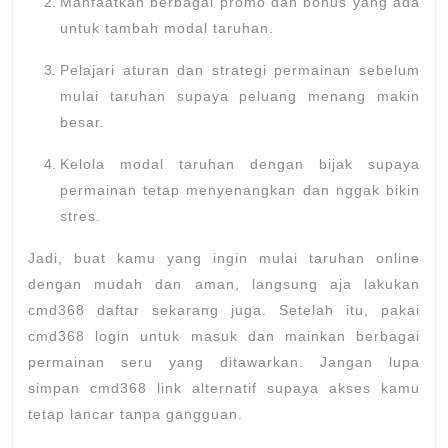
Manfaatkan berbagai promo dan bonus yang ada
untuk tambah modal taruhan.
Pelajari aturan dan strategi permainan sebelum
mulai taruhan supaya peluang menang makin
besar.
Kelola modal taruhan dengan bijak supaya
permainan tetap menyenangkan dan nggak bikin
stres.
Jadi, buat kamu yang ingin mulai taruhan online
dengan mudah dan aman, langsung aja lakukan
cmd368 daftar sekarang juga. Setelah itu, pakai
cmd368 login untuk masuk dan mainkan berbagai
permainan seru yang ditawarkan. Jangan lupa
simpan cmd368 link alternatif supaya akses kamu
tetap lancar tanpa gangguan.