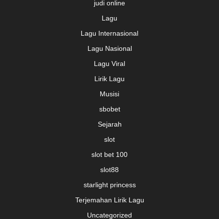
judi online
Lagu
Lagu Internasional
Lagu Nasional
Lagu Viral
Lirik Lagu
Musisi
sbobet
Sejarah
slot
slot bet 100
slot88
starlight princess
Terjemahan Lirik Lagu
Uncategorized