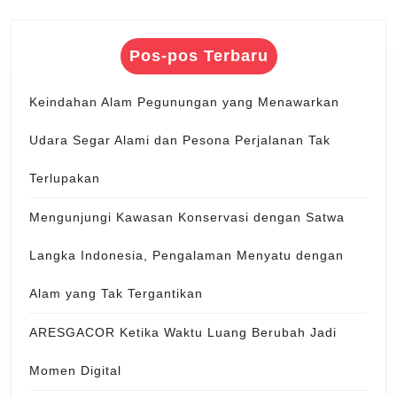
Pos-pos Terbaru
Keindahan Alam Pegunungan yang Menawarkan
Udara Segar Alami dan Pesona Perjalanan Tak
Terlupakan
Mengunjungi Kawasan Konservasi dengan Satwa
Langka Indonesia, Pengalaman Menyatu dengan
Alam yang Tak Tergantikan
ARESGACOR Ketika Waktu Luang Berubah Jadi
Momen Digital