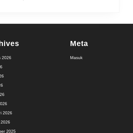
hives
Meta
s 2026
Masuk
26
26
26
026
2026
i 2026
 2026
er 2025