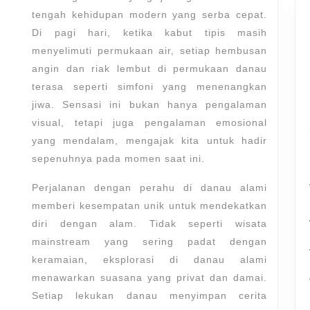
dan
tengah kehidupan modern yang serba cepat.
Suasana
Di pagi hari, ketika kabut tipis masih
Damai
menyelimuti permukaan air, setiap hembusan
angin dan riak lembut di permukaan danau
terasa seperti simfoni yang menenangkan
jiwa. Sensasi ini bukan hanya pengalaman
visual, tetapi juga pengalaman emosional
yang mendalam, mengajak kita untuk hadir
sepenuhnya pada momen saat ini.
Perjalanan dengan perahu di danau alami
memberi kesempatan unik untuk mendekatkan
diri dengan alam. Tidak seperti wisata
mainstream yang sering padat dengan
keramaian, eksplorasi di danau alami
menawarkan suasana yang privat dan damai.
Setiap lekukan danau menyimpan cerita