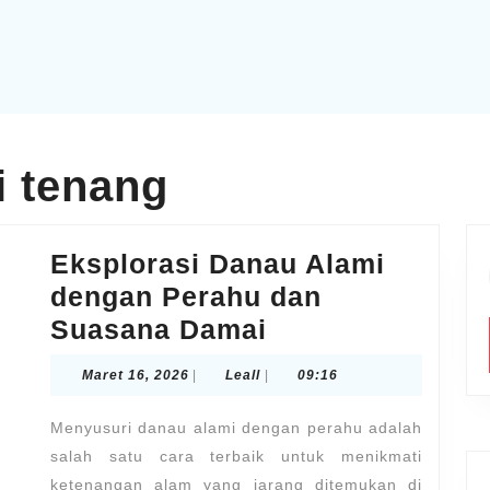
i tenang
Eksplorasi Danau Alami
dengan Perahu dan
Eksplorasi
Suasana Damai
Danau
Maret
Leall
Maret 16, 2026
|
Leall
|
09:16
Alami
16,
2026
dengan
Menyusuri danau alami dengan perahu adalah
Perahu
salah satu cara terbaik untuk menikmati
ketenangan alam yang jarang ditemukan di