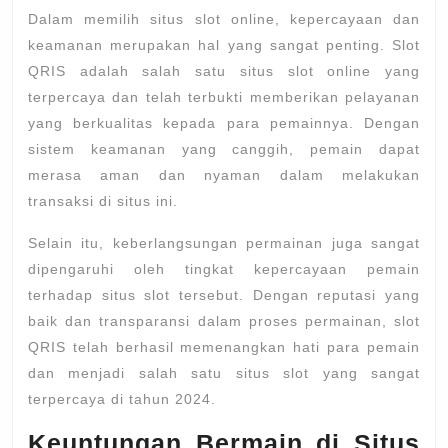
Dalam memilih situs slot online, kepercayaan dan
keamanan merupakan hal yang sangat penting. Slot
QRIS adalah salah satu situs slot online yang
terpercaya dan telah terbukti memberikan pelayanan
yang berkualitas kepada para pemainnya. Dengan
sistem keamanan yang canggih, pemain dapat
merasa aman dan nyaman dalam melakukan
transaksi di situs ini.
Selain itu, keberlangsungan permainan juga sangat
dipengaruhi oleh tingkat kepercayaan pemain
terhadap situs slot tersebut. Dengan reputasi yang
baik dan transparansi dalam proses permainan, slot
QRIS telah berhasil memenangkan hati para pemain
dan menjadi salah satu situs slot yang sangat
terpercaya di tahun 2024.
Keuntungan Bermain di Situs