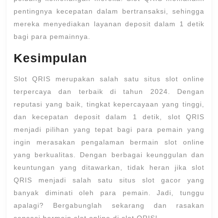
pentingnya kecepatan dalam bertransaksi, sehingga
mereka menyediakan layanan deposit dalam 1 detik
bagi para pemainnya.
Kesimpulan
Slot QRIS merupakan salah satu situs slot online
terpercaya dan terbaik di tahun 2024. Dengan
reputasi yang baik, tingkat kepercayaan yang tinggi,
dan kecepatan deposit dalam 1 detik, slot QRIS
menjadi pilihan yang tepat bagi para pemain yang
ingin merasakan pengalaman bermain slot online
yang berkualitas. Dengan berbagai keunggulan dan
keuntungan yang ditawarkan, tidak heran jika slot
QRIS menjadi salah satu situs slot gacor yang
banyak diminati oleh para pemain. Jadi, tunggu
apalagi? Bergabunglah sekarang dan rasakan