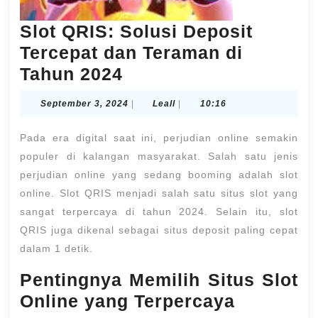
Slot QRIS: Solusi Deposit
Tercepat dan Teraman di
Slot
Tahun 2024
QRIS:
September
Leall
September 3, 2024
|
Leall
|
10:16
Solusi
3,
2024
Deposit
Pada era digital saat ini, perjudian online semakin
Tercepat
populer di kalangan masyarakat. Salah satu jenis
perjudian online yang sedang booming adalah slot
dan
online. Slot QRIS menjadi salah satu situs slot yang
Teraman
sangat terpercaya di tahun 2024. Selain itu, slot
di
QRIS juga dikenal sebagai situs deposit paling cepat
Tahun
dalam 1 detik.
2024
Pentingnya Memilih Situs Slot
Online yang Terpercaya