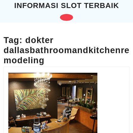
Skip
INFORMASI SLOT TERBAIK
to
content
Open
Skip
to
Button
content
Tag:
dokter
dallasbathroomandkitchenre
modeling