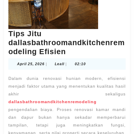
Tips Jitu
dallasbathroomandkitchenrem
Tips
odeling Efisien
Jitu
April
Leall
April 25, 2026
|
Leall
|
02:10
dallasbathrooman
25,
2026
Efisien
Dalam dunia renovasi hunian modern, efisiensi
menjadi faktor utama yang menentukan kualitas hasil
akhir sekaligus
dallasbathroomandkitchenremodeling
pengendalian biaya. Proses renovasi kamar mandi
dan dapur bukan hanya sekadar memperbarui
tampilan, tetapi juga meningkatkan fungsi,
kenyamanan, serta nilai properti secara keseluruhan.