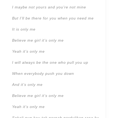
I maybe not yours and you’re not mine
But I’ll be there for you when you need me
It is only me
Believe me girl it’s only me
Yeah it’s only me
I will always be the one who pull you up
When everybody push you down
And it’s only me
Believe me girl it’s only me
Yeah it’s only me
Sekali pun kau tak pernah perdulikan rasa ku