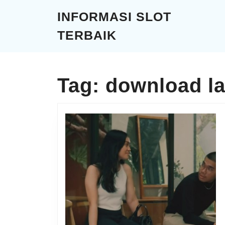
Skip
INFORMASI SLOT
to
content
TERBAIK
Skip
to
content
Tag:
download la