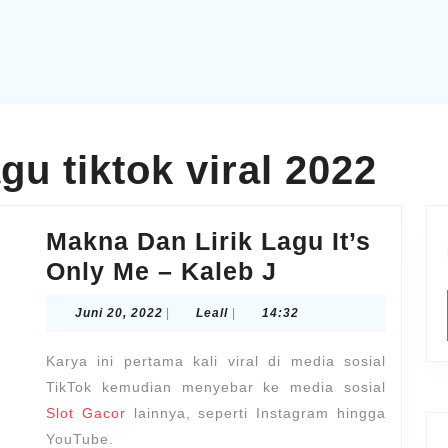
gu tiktok viral 2022
Makna Dan Lirik Lagu It’s
Makna
Only Me – Kaleb J
Dan
Juni
Leall
Juni 20, 2022
|
Leall
|
14:32
Lirik
20,
2022
Lagu
Karya ini pertama kali viral di media sosial
It’s
TikTok kemudian menyebar ke media sosial
Slot Gacor
lainnya, seperti Instagram hingga
Only
YouTube.