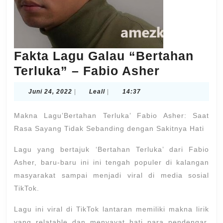
Fakta Lagu Galau “Bertahan
Fakta
Terluka” – Fabio Asher
Lagu
Juni
Leall
Juni 24, 2022
|
Leall
|
14:37
Galau
24,
2022
“Bertaha
Makna Lagu’Bertahan Terluka’ Fabio Asher: Saat
Terluka”
Rasa Sayang Tidak Sebanding dengan Sakitnya Hati
–
Lagu yang bertajuk ‘Bertahan Terluka’ dari Fabio
Fabio
Asher, baru-baru ini ini tengah populer di kalangan
Asher
masyarakat sampai menjadi viral di media sosial
TikTok.
Lagu ini viral di TikTok lantaran memiliki makna lirik
yang relatable dan menyayat hati para pendengar.