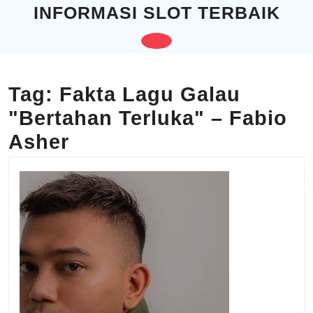
Skip
INFORMASI SLOT TERBAIK
to
content
Open
Skip
to
Button
content
Tag:
Fakta Lagu Galau
"Bertahan Terluka" – Fabio
Asher