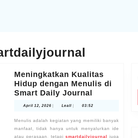
artdailyjournal
Meningkatkan Kualitas
Hidup dengan Menulis di
Meningkatk
Smart Daily Journal
Kualitas
April
Leall
April 12, 2026
|
Leall
|
03:52
Hidup
12,
2026
dengan
Menulis adalah kegiatan yang memiliki banyak
Menulis
manfaat, tidak hanya untuk menyalurkan ide
atau perasaan, tetapi
smartdailyjournal
juga