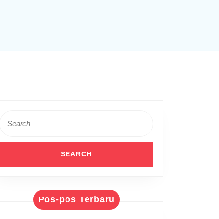
Search
for:
an
Pos-pos Terbaru