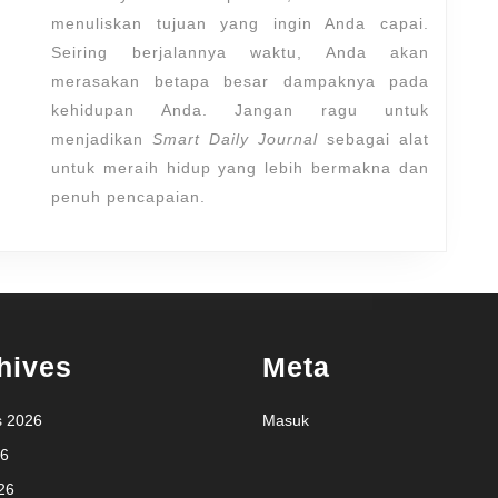
menuliskan tujuan yang ingin Anda capai.
Seiring berjalannya waktu, Anda akan
merasakan betapa besar dampaknya pada
kehidupan Anda. Jangan ragu untuk
menjadikan
Smart Daily Journal
sebagai alat
untuk meraih hidup yang lebih bermakna dan
penuh pencapaian.
hives
Meta
s 2026
Masuk
26
26