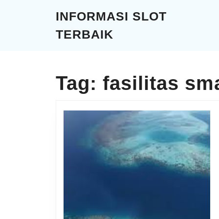
Skip
INFORMASI SLOT
to
content
TERBAIK
Skip
to
content
Tag:
fasilitas sm