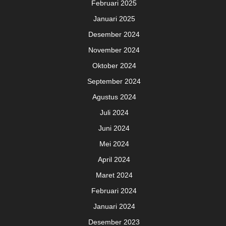
Februari 2025
Januari 2025
Desember 2024
November 2024
Oktober 2024
September 2024
Agustus 2024
Juli 2024
Juni 2024
Mei 2024
April 2024
Maret 2024
Februari 2024
Januari 2024
Desember 2023