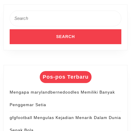
Search
for:
Pos-pos Terbaru
Mengapa marylandbernedoodles Memiliki Banyak
Penggemar Setia
gfgfootball Mengulas Kejadian Menarik Dalam Dunia
Sepak Bola