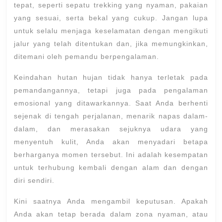
tepat, seperti sepatu trekking yang nyaman, pakaian
yang sesuai, serta bekal yang cukup. Jangan lupa
untuk selalu menjaga keselamatan dengan mengikuti
jalur yang telah ditentukan dan, jika memungkinkan,
ditemani oleh pemandu berpengalaman.
Keindahan hutan hujan tidak hanya terletak pada
pemandangannya, tetapi juga pada pengalaman
emosional yang ditawarkannya. Saat Anda berhenti
sejenak di tengah perjalanan, menarik napas dalam-
dalam, dan merasakan sejuknya udara yang
menyentuh kulit, Anda akan menyadari betapa
berharganya momen tersebut. Ini adalah kesempatan
untuk terhubung kembali dengan alam dan dengan
diri sendiri.
Kini saatnya Anda mengambil keputusan. Apakah
Anda akan tetap berada dalam zona nyaman, atau