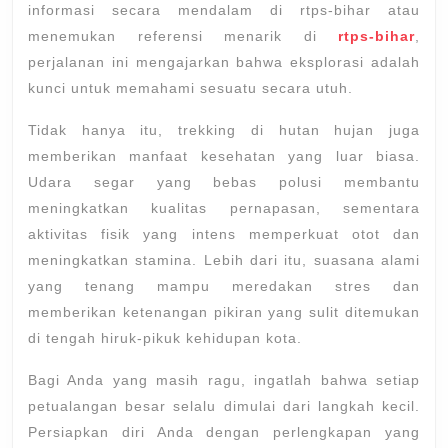
informasi secara mendalam di rtps-bihar atau
menemukan referensi menarik di
rtps-bihar
,
perjalanan ini mengajarkan bahwa eksplorasi adalah
kunci untuk memahami sesuatu secara utuh.
Tidak hanya itu, trekking di hutan hujan juga
memberikan manfaat kesehatan yang luar biasa.
Udara segar yang bebas polusi membantu
meningkatkan kualitas pernapasan, sementara
aktivitas fisik yang intens memperkuat otot dan
meningkatkan stamina. Lebih dari itu, suasana alami
yang tenang mampu meredakan stres dan
memberikan ketenangan pikiran yang sulit ditemukan
di tengah hiruk-pikuk kehidupan kota.
Bagi Anda yang masih ragu, ingatlah bahwa setiap
petualangan besar selalu dimulai dari langkah kecil.
Persiapkan diri Anda dengan perlengkapan yang