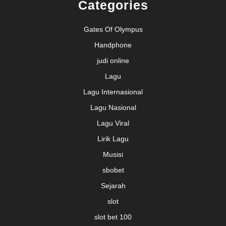
Categories
Gates Of Olympus
Handphone
judi online
Lagu
Lagu Internasional
Lagu Nasional
Lagu Viral
Lirik Lagu
Musisi
sbobet
Sejarah
slot
slot bet 100