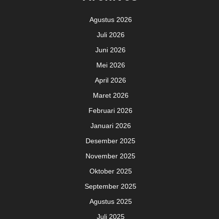
Agustus 2026
Juli 2026
Juni 2026
Mei 2026
April 2026
Maret 2026
Februari 2026
Januari 2026
Desember 2025
November 2025
Oktober 2025
September 2025
Agustus 2025
Juli 2025