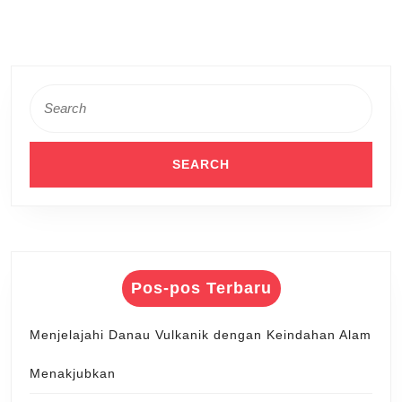
Search
for:
Pos-pos Terbaru
Menjelajahi Danau Vulkanik dengan Keindahan Alam
Menakjubkan