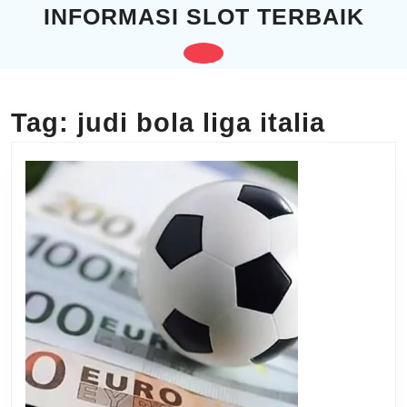
Skip
INFORMASI SLOT TERBAIK
to
content
Open
Skip
to
Button
content
Tag:
judi bola liga italia