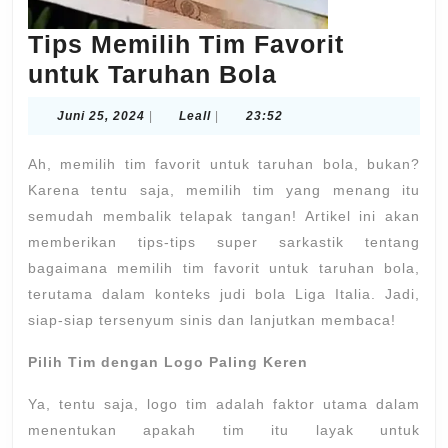
Tips Memilih Tim Favorit
Tips
untuk Taruhan Bola
Memilih
Juni
Leall
Juni 25, 2024
|
Leall
|
23:52
Tim
25,
2024
Favorit
Ah, memilih tim favorit untuk taruhan bola, bukan?
untuk
Karena tentu saja, memilih tim yang menang itu
semudah membalik telapak tangan! Artikel ini akan
Taruhan
memberikan tips-tips super sarkastik tentang
Bola
bagaimana memilih tim favorit untuk taruhan bola,
terutama dalam konteks judi bola Liga Italia. Jadi,
siap-siap tersenyum sinis dan lanjutkan membaca!
Pilih Tim dengan Logo Paling Keren
Ya, tentu saja, logo tim adalah faktor utama dalam
menentukan apakah tim itu layak untuk