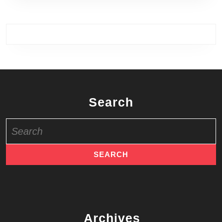
Search
Search
for:
Archives