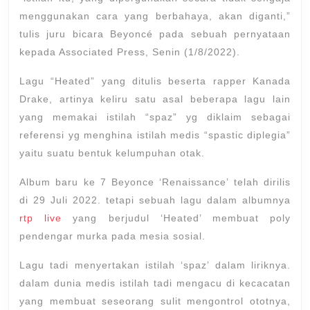
menggunakan cara yang berbahaya, akan diganti,”
tulis juru bicara Beyoncé pada sebuah pernyataan
kepada Associated Press, Senin (1/8/2022).
Lagu “Heated” yang ditulis beserta rapper Kanada
Drake, artinya keliru satu asal beberapa lagu lain
yang memakai istilah “spaz” yg diklaim sebagai
referensi yg menghina istilah medis “spastic diplegia”
yaitu suatu bentuk kelumpuhan otak.
Album baru ke 7 Beyonce ‘Renaissance’ telah dirilis
di 29 Juli 2022. tetapi sebuah lagu dalam albumnya
rtp live
yang berjudul ‘Heated’ membuat poly
pendengar murka pada mesia sosial.
Lagu tadi menyertakan istilah ‘spaz’ dalam liriknya.
dalam dunia medis istilah tadi mengacu di kecacatan
yang membuat seseorang sulit mengontrol ototnya,