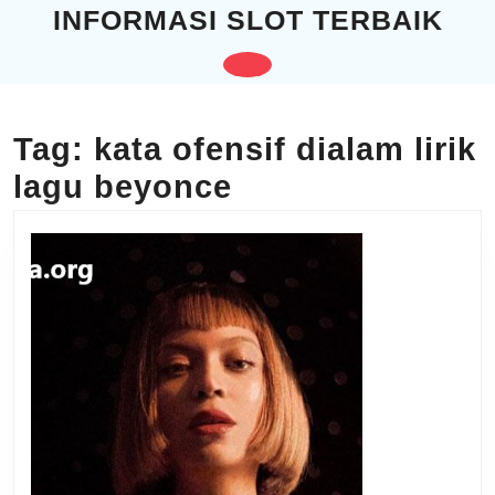
Skip
INFORMASI SLOT TERBAIK
to
content
Open
Skip
to
Button
content
Tag:
kata ofensif dialam lirik
lagu beyonce