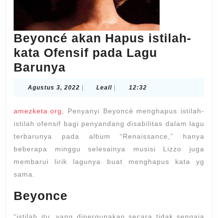
Beyoncé akan Hapus istilah-
kata Ofensif pada Lagu
Beyoncé
Barunya
akan
Agustus
Leall
Agustus 3, 2022
|
Leall
|
12:32
Hapus
3,
2022
istilah-
amezketa.org
, Penyanyi Beyoncé menghapus istilah-
kata
istilah ofensif bagi penyandang disabilitas dalam lagu
terbarunya pada album “Renaissance,” hanya
Ofensif
beberapa minggu selesainya musisi Lizzo juga
pada
membarui lirik lagunya buat menghapus kata yg
Lagu
sama.
Barunya
Beyonce
“istilah itu, yang dipergunakan secara tidak sengaja