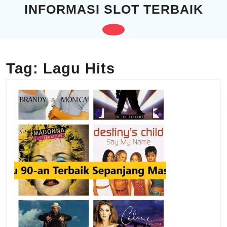
Skip
INFORMASI SLOT TERBAIK
to
content
Open
Skip
to
Button
content
Tag:
Lagu Hits