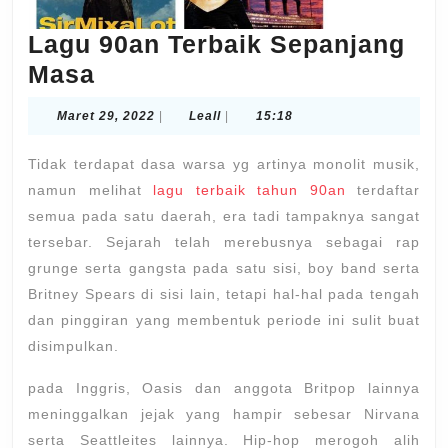
Lagu 90an Terbaik Sepanjang
Lagu
Masa
90an
Maret
Leall
Maret 29, 2022
|
Leall
|
15:18
Terbaik
29,
2022
Sepanjang
Tidak terdapat dasa warsa yg artinya monolit musik,
Masa
namun melihat
lagu terbaik tahun 90an
terdaftar
semua pada satu daerah, era tadi tampaknya sangat
tersebar. Sejarah telah merebusnya sebagai rap
grunge serta gangsta pada satu sisi, boy band serta
Britney Spears di sisi lain, tetapi hal-hal pada tengah
dan pinggiran yang membentuk periode ini sulit buat
disimpulkan.
pada Inggris, Oasis dan anggota Britpop lainnya
meninggalkan jejak yang hampir sebesar Nirvana
serta Seattleites lainnya. Hip-hop merogoh alih