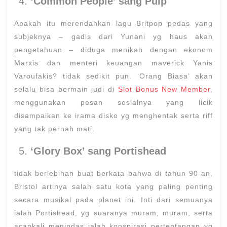
‘Common People’ sang Pulp
Apakah itu merendahkan lagu Britpop pedas yang
subjeknya – gadis dari Yunani yg haus akan
pengetahuan – diduga menikah dengan ekonom
Marxis dan menteri keuangan maverick Yanis
Varoufakis? tidak sedikit pun. ‘Orang Biasa’ akan
selalu bisa bermain judi di
Slot Bonus New Member
,
menggunakan pesan sosialnya yang licik
disampaikan ke irama disko yg menghentak serta riff
yang tak pernah mati.
‘Glory Box’ sang Portishead
tidak berlebihan buat berkata bahwa di tahun 90-an,
Bristol artinya salah satu kota yang paling penting
secara musikal pada planet ini. Inti dari semuanya
ialah Portishead, yg suaranya muram, muram, serta
acapkali menindas ialah konspirasi pertentangan yg