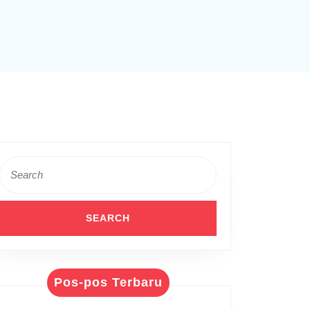
Search
for:
Pos-pos Terbaru