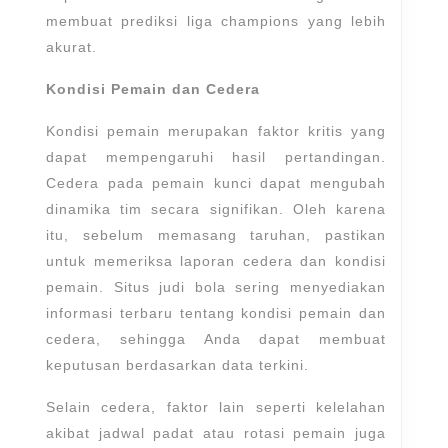
membuat prediksi liga champions yang lebih
akurat.
Kondisi Pemain dan Cedera
Kondisi pemain merupakan faktor kritis yang
dapat mempengaruhi hasil pertandingan.
Cedera pada pemain kunci dapat mengubah
dinamika tim secara signifikan. Oleh karena
itu, sebelum memasang taruhan, pastikan
untuk memeriksa laporan cedera dan kondisi
pemain. Situs judi bola sering menyediakan
informasi terbaru tentang kondisi pemain dan
cedera, sehingga Anda dapat membuat
keputusan berdasarkan data terkini.
Selain cedera, faktor lain seperti kelelahan
akibat jadwal padat atau rotasi pemain juga