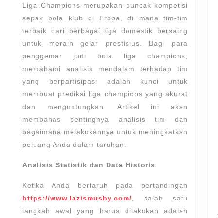
untuk
Liga Champions merupakan puncak kompetisi
Taruhan
sepak bola klub di Eropa, di mana tim-tim
terbaik dari berbagai liga domestik bersaing
untuk meraih gelar prestisius. Bagi para
penggemar judi bola liga champions,
memahami analisis mendalam terhadap tim
yang berpartisipasi adalah kunci untuk
membuat prediksi liga champions yang akurat
dan menguntungkan. Artikel ini akan
membahas pentingnya analisis tim dan
bagaimana melakukannya untuk meningkatkan
peluang Anda dalam taruhan.
Analisis Statistik dan Data Historis
Ketika Anda bertaruh pada pertandingan
https://www.lazismusby.com/
, salah satu
langkah awal yang harus dilakukan adalah