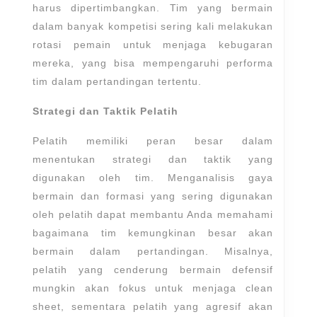
harus dipertimbangkan. Tim yang bermain
dalam banyak kompetisi sering kali melakukan
rotasi pemain untuk menjaga kebugaran
mereka, yang bisa mempengaruhi performa
tim dalam pertandingan tertentu.
Strategi dan Taktik Pelatih
Pelatih memiliki peran besar dalam
menentukan strategi dan taktik yang
digunakan oleh tim. Menganalisis gaya
bermain dan formasi yang sering digunakan
oleh pelatih dapat membantu Anda memahami
bagaimana tim kemungkinan besar akan
bermain dalam pertandingan. Misalnya,
pelatih yang cenderung bermain defensif
mungkin akan fokus untuk menjaga clean
sheet, sementara pelatih yang agresif akan