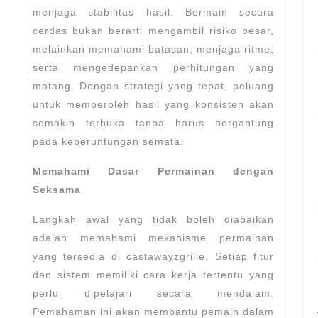
menjaga stabilitas hasil. Bermain secara
cerdas bukan berarti mengambil risiko besar,
melainkan memahami batasan, menjaga ritme,
serta mengedepankan perhitungan yang
matang. Dengan strategi yang tepat, peluang
untuk memperoleh hasil yang konsisten akan
semakin terbuka tanpa harus bergantung
pada keberuntungan semata.
Memahami Dasar Permainan dengan
Seksama
Langkah awal yang tidak boleh diabaikan
adalah memahami mekanisme permainan
yang tersedia di castawayzgrille. Setiap fitur
dan sistem memiliki cara kerja tertentu yang
perlu dipelajari secara mendalam.
Pemahaman ini akan membantu pemain dalam