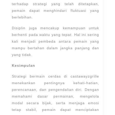
terhadap strategi yang telah ditetapkan,
pemain dapat menghindari fluktuasi yang
berlebihan.
Disiplin juga mencakup kemampuan untuk
berhenti pada waktu yang tepat. Hal ini sering
kali menjadi pembeda antara pemain yang
mampu bertahan dalam jangka panjang dan
yang tidak.
Kesimpulan
Strategi bermain cerdas di castawayzgrille
menekankan pentingnya kehati-hatian,
perencanaan, dan pengendalian diri. Dengan
memahami dasar permainan, mengelola
modal secara bijak, serta menjaga emosi
tetap stabil, pemain dapat menciptakan