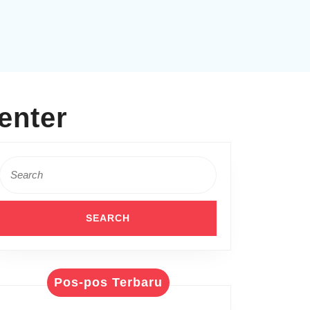
enter
Search
for:
e
Pos-pos Terbaru