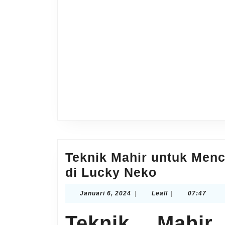
Teknik Mahir untuk Menc
Teknik
di Lucky Neko
Mahir
Januari
Leall
Januari 6, 2024
|
Leall
|
07:47
untuk
6,
2024
Mencapai
Teknik Mahir