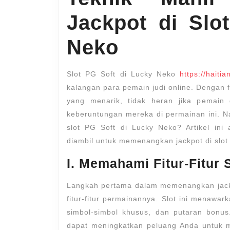
Jackpot
Jackpot di Slo
di
Slot
Neko
PG
Soft
Slot PG Soft di Lucky Neko
https://haiti
di
kalangan para pemain judi online. Dengan f
Lucky
yang menarik, tidak heran jika pemain
Neko
keberuntungan mereka di permainan ini. 
slot PG Soft di Lucky Neko? Artikel in
diambil untuk memenangkan jackpot di slot
I. Memahami Fitur-Fitur 
Langkah pertama dalam memenangkan jackp
fitur-fitur permainannya. Slot ini menawar
simbol-simbol khusus, dan putaran bonus.
dapat meningkatkan peluang Anda untuk 