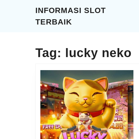
Skip
INFORMASI SLOT
to
content
TERBAIK
Skip
to
content
Tag:
lucky neko