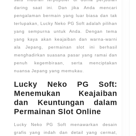
PG
daring saat ini. Dan jika Anda mencari
Soft:
pengalaman bermain yang luar biasa dan tak
Tawarkan
terlupakan, Lucky Neko PG Soft adalah pilihan
Pengalaman
yang sempurna untuk Anda. Dengan tema
Tak
yang kaya akan keajaiban dan warna-warni
Terlupakan
ala Jepang, permainan slot ini berhasil
menghadirkan suasana pasar yang ramai dan
penuh kegembiraan, serta menciptakan
nuansa Jepang yang memukau.
Lucky Neko PG Soft:
Menemukan Keajaiban
dan Keuntungan dalam
Permainan Slot Online
Lucky Neko PG Soft menawarkan desain
grafis yang indah dan detail yang cermat,