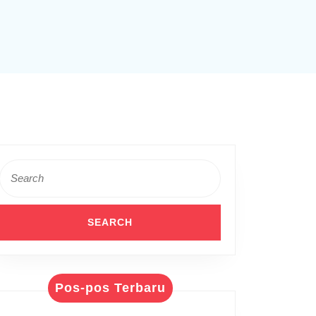
Search
for:
Pos-pos Terbaru