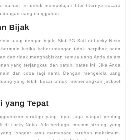
rmainan ini untuk mempelajari fitur-fiturnya secara
n dengan uang sungguhan.
an Bijak
ola uang dengan bijak. Slot PG Soft di Lucky Neko
bermain ketika keberuntungan tidak berpihak pada
asan dan tidak menghabiskan semua uang Anda dalam
an yang terjangkau dan patuhi batas ini. Jika Anda
rmain dan coba lagi nanti. Dengan mengelola uang
eluang yang lebih besar untuk memenangkan jackpot
i yang Tepat
ggunakan strategi yang tepat juga sangat penting
t di Lucky Neko. Ada berbagai macam strategi yang
n yang longgar atau memasang taruhan maksimum.