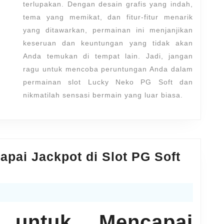
terlupakan. Dengan desain grafis yang indah,
tema yang memikat, dan fitur-fitur menarik
yang ditawarkan, permainan ini menjanjikan
keseruan dan keuntungan yang tidak akan
Anda temukan di tempat lain. Jadi, jangan
ragu untuk mencoba peruntungan Anda dalam
permainan slot Lucky Neko PG Soft dan
nikmatilah sensasi bermain yang luar biasa.
apai Jackpot di Slot PG Soft
 untuk Mencapai