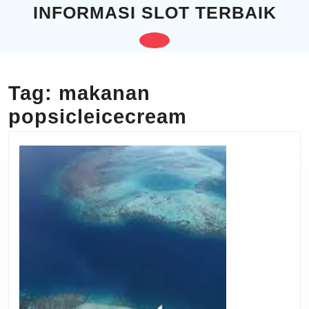
Skip
INFORMASI SLOT TERBAIK
to
content
Open
Skip
to
Button
content
Tag:
makanan
popsicleicecream