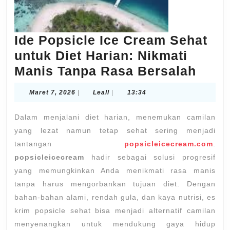
Ide Popsicle Ice Cream Sehat
untuk Diet Harian: Nikmati
Ide
Manis Tanpa Rasa Bersalah
Pops
Maret
Leall
Maret 7, 2026
|
Leall
|
13:34
Ice
7,
2026
Crea
Dalam menjalani diet harian, menemukan camilan
Seha
yang lezat namun tetap sehat sering menjadi
tantangan
popsicleicecream.com
.
untu
popsicleicecream
hadir sebagai solusi progresif
Diet
yang memungkinkan Anda menikmati rasa manis
Haria
tanpa harus mengorbankan tujuan diet. Dengan
Nikm
bahan-bahan alami, rendah gula, dan kaya nutrisi, es
Mani
krim popsicle sehat bisa menjadi alternatif camilan
Tanp
menyenangkan untuk mendukung gaya hidup