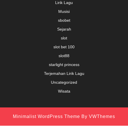
Lirik Lagu
Musisi
sbobet
Sejarah
slot
slot bet 100
slot88
starlight princess
Terjemahan Lirik Lagu
Uncategorized
Wisata
Minimalist WordPress Theme
By VWThemes
Scroll