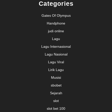
Categories
Gates Of Olympus
Handphone
judi online
Lagu
Lagu Internasional
Lagu Nasional
Lagu Viral
Lirik Lagu
Musisi
sbobet
Sejarah
slot
slot bet 100