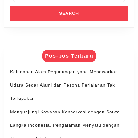
Pos-pos Terbaru
Keindahan Alam Pegunungan yang Menawarkan
Udara Segar Alami dan Pesona Perjalanan Tak
Terlupakan
Mengunjungi Kawasan Konservasi dengan Satwa
Langka Indonesia, Pengalaman Menyatu dengan