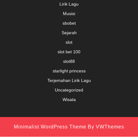
Lirik Lagu
Musisi
sbobet
Sejarah
slot
slot bet 100
slot88
starlight princess
Terjemahan Lirik Lagu
Uncategorized
Wisata
Minimalist WordPress Theme
By VWThemes
Scroll