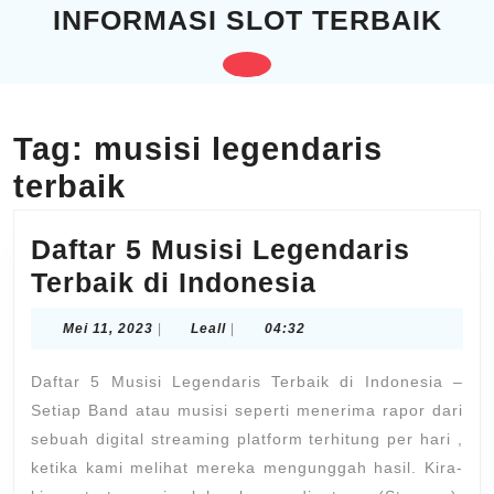
Skip
INFORMASI SLOT TERBAIK
to
content
Open
Skip
to
Button
content
Tag:
musisi legendaris
terbaik
Daftar 5 Musisi Legendaris
Daftar
Terbaik di Indonesia
5
Mei
Leall
Mei 11, 2023
|
Leall
|
04:32
Musisi
11,
2023
Legendaris
Daftar 5 Musisi Legendaris Terbaik di Indonesia –
Terbaik
Setiap Band atau musisi seperti menerima rapor dari
sebuah digital streaming platform terhitung per hari ,
di
ketika kami melihat mereka mengunggah hasil. Kira-
Indonesia