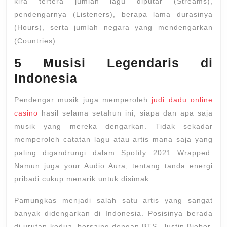
kira tertera jumlah lagu diputar (Streams),
pendengarnya (Listeners), berapa lama durasinya
(Hours), serta jumlah negara yang mendengarkan
(Countries).
5 Musisi Legendaris di
Indonesia
Pendengar musik juga memperoleh
judi dadu online
casino
hasil selama setahun ini, siapa dan apa saja
musik yang mereka dengarkan. Tidak sekadar
memperoleh catatan lagu atau artis mana saja yang
paling digandrungi dalam Spotify 2021 Wrapped.
Namun juga your Audio Aura, tentang tanda energi
pribadi cukup menarik untuk disimak.
Pamungkas menjadi salah satu artis yang sangat
banyak didengarkan di Indonesia. Posisinya berada
di urutan kedua, bersaing dengan BTS, Justin Bieber,