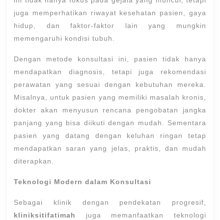
ini tidak hanya fokus pada gejala yang muncul, tetapi
juga memperhatikan riwayat kesehatan pasien, gaya
hidup, dan faktor-faktor lain yang mungkin
memengaruhi kondisi tubuh.
Dengan metode konsultasi ini, pasien tidak hanya
mendapatkan diagnosis, tetapi juga rekomendasi
perawatan yang sesuai dengan kebutuhan mereka.
Misalnya, untuk pasien yang memiliki masalah kronis,
dokter akan menyusun rencana pengobatan jangka
panjang yang bisa diikuti dengan mudah. Sementara
pasien yang datang dengan keluhan ringan tetap
mendapatkan saran yang jelas, praktis, dan mudah
diterapkan.
Teknologi Modern dalam Konsultasi
Sebagai klinik dengan pendekatan progresif,
kliniksitifatimah
juga memanfaatkan teknologi