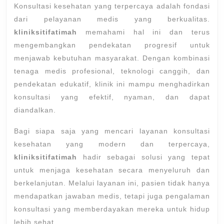
Konsultasi kesehatan yang terpercaya adalah fondasi
dari pelayanan medis yang berkualitas.
kliniksitifatimah
memahami hal ini dan terus
mengembangkan pendekatan progresif untuk
menjawab kebutuhan masyarakat. Dengan kombinasi
tenaga medis profesional, teknologi canggih, dan
pendekatan edukatif, klinik ini mampu menghadirkan
konsultasi yang efektif, nyaman, dan dapat
diandalkan.
Bagi siapa saja yang mencari layanan konsultasi
kesehatan yang modern dan terpercaya,
kliniksitifatimah
hadir sebagai solusi yang tepat
untuk menjaga kesehatan secara menyeluruh dan
berkelanjutan. Melalui layanan ini, pasien tidak hanya
mendapatkan jawaban medis, tetapi juga pengalaman
konsultasi yang memberdayakan mereka untuk hidup
lebih sehat.