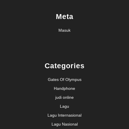
Meta
Masuk
Categories
Gates Of Olympus
Handphone
judi online
Lagu
Lagu Internasional
Lagu Nasional