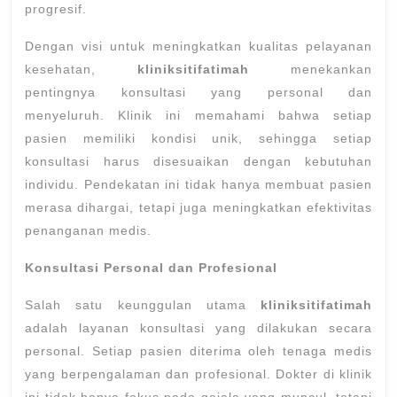
progresif.
Dengan visi untuk meningkatkan kualitas pelayanan
kesehatan,
kliniksitifatimah
menekankan
pentingnya konsultasi yang personal dan
menyeluruh. Klinik ini memahami bahwa setiap
pasien memiliki kondisi unik, sehingga setiap
konsultasi harus disesuaikan dengan kebutuhan
individu. Pendekatan ini tidak hanya membuat pasien
merasa dihargai, tetapi juga meningkatkan efektivitas
penanganan medis.
Konsultasi Personal dan Profesional
Salah satu keunggulan utama
kliniksitifatimah
adalah layanan konsultasi yang dilakukan secara
personal. Setiap pasien diterima oleh tenaga medis
yang berpengalaman dan profesional. Dokter di klinik