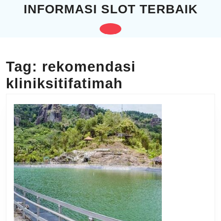
Skip
INFORMASI SLOT TERBAIK
to
content
Open
Skip
to
Button
content
Tag:
rekomendasi
kliniksitifatimah