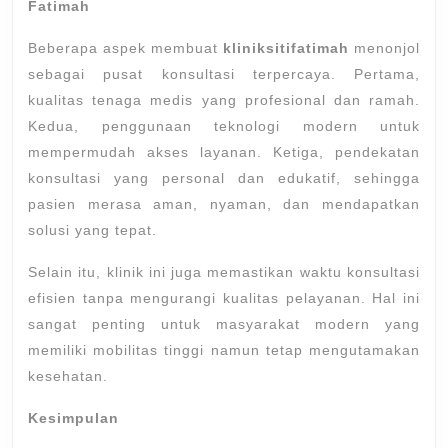
Fatimah
Beberapa aspek membuat
kliniksitifatimah
menonjol
sebagai pusat konsultasi terpercaya. Pertama,
kualitas tenaga medis yang profesional dan ramah.
Kedua, penggunaan teknologi modern untuk
mempermudah akses layanan. Ketiga, pendekatan
konsultasi yang personal dan edukatif, sehingga
pasien merasa aman, nyaman, dan mendapatkan
solusi yang tepat.
Selain itu, klinik ini juga memastikan waktu konsultasi
efisien tanpa mengurangi kualitas pelayanan. Hal ini
sangat penting untuk masyarakat modern yang
memiliki mobilitas tinggi namun tetap mengutamakan
kesehatan.
Kesimpulan