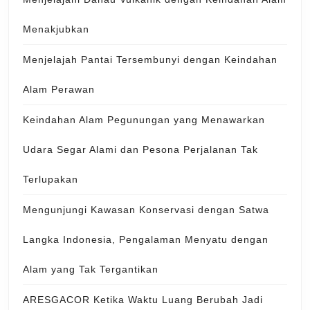
Menakjubkan
Menjelajah Pantai Tersembunyi dengan Keindahan
Alam Perawan
Keindahan Alam Pegunungan yang Menawarkan
Udara Segar Alami dan Pesona Perjalanan Tak
Terlupakan
Mengunjungi Kawasan Konservasi dengan Satwa
Langka Indonesia, Pengalaman Menyatu dengan
Alam yang Tak Tergantikan
ARESGACOR Ketika Waktu Luang Berubah Jadi