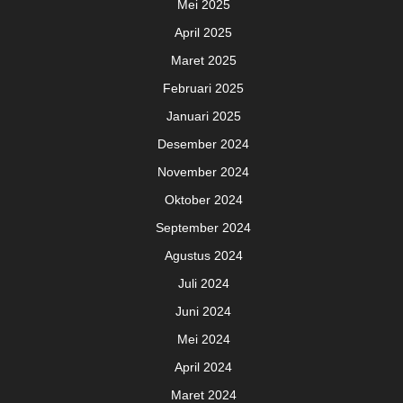
Mei 2025
April 2025
Maret 2025
Februari 2025
Januari 2025
Desember 2024
November 2024
Oktober 2024
September 2024
Agustus 2024
Juli 2024
Juni 2024
Mei 2024
April 2024
Maret 2024