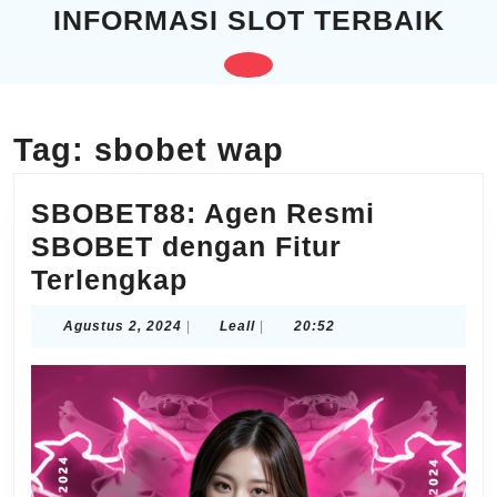
Skip
INFORMASI SLOT TERBAIK
to
content
Open
Skip
to
Button
content
Tag:
sbobet wap
SBOBET88: Agen Resmi
SBOBET dengan Fitur
SBOBET88:
Terlengkap
Agen
Agustus
Leall
Agustus 2, 2024
|
Leall
|
20:52
Resmi
2,
2024
SBOBET
dengan
Fitur
Terlengkap