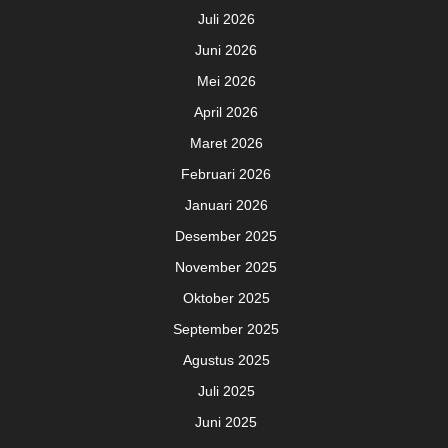
Juli 2026
Juni 2026
Mei 2026
April 2026
Maret 2026
Februari 2026
Januari 2026
Desember 2025
November 2025
Oktober 2025
September 2025
Agustus 2025
Juli 2025
Juni 2025