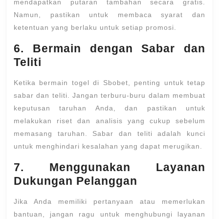
mendapatkan putaran tambahan secara gratis.
Namun, pastikan untuk membaca syarat dan
ketentuan yang berlaku untuk setiap promosi.
6. Bermain dengan Sabar dan
Teliti
Ketika bermain togel di Sbobet, penting untuk tetap
sabar dan teliti. Jangan terburu-buru dalam membuat
keputusan taruhan Anda, dan pastikan untuk
melakukan riset dan analisis yang cukup sebelum
memasang taruhan. Sabar dan teliti adalah kunci
untuk menghindari kesalahan yang dapat merugikan.
7. Menggunakan Layanan
Dukungan Pelanggan
Jika Anda memiliki pertanyaan atau memerlukan
bantuan, jangan ragu untuk menghubungi layanan