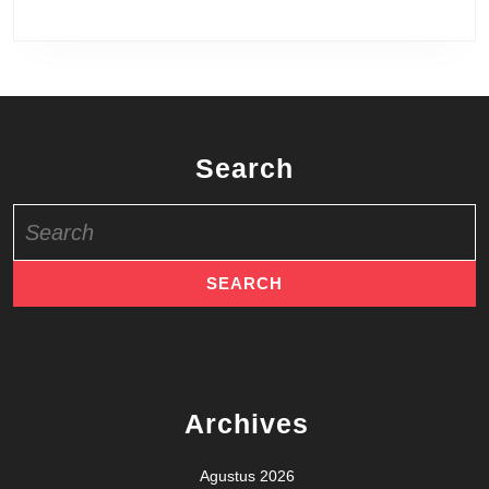
Search
Search
for:
Archives
Agustus 2026