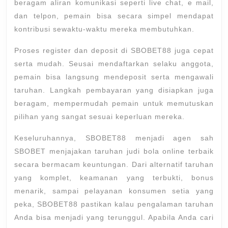
beragam aliran komunikasi seperti live chat, e mail,
dan telpon, pemain bisa secara simpel mendapat
kontribusi sewaktu-waktu mereka membutuhkan.
Proses register dan deposit di SBOBET88 juga cepat
serta mudah. Seusai mendaftarkan selaku anggota,
pemain bisa langsung mendeposit serta mengawali
taruhan. Langkah pembayaran yang disiapkan juga
beragam, mempermudah pemain untuk memutuskan
pilihan yang sangat sesuai keperluan mereka.
Keseluruhannya, SBOBET88 menjadi agen sah
SBOBET menjajakan taruhan judi bola online terbaik
secara bermacam keuntungan. Dari alternatif taruhan
yang komplet, keamanan yang terbukti, bonus
menarik, sampai pelayanan konsumen setia yang
peka, SBOBET88 pastikan kalau pengalaman taruhan
Anda bisa menjadi yang terunggul. Apabila Anda cari