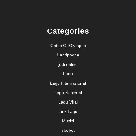
Categories
Gates Of Olympus
Handphone
judi online
Lagu
Lagu Internasional
Lagu Nasional
Lagu Viral
Lirik Lagu
Musisi
sbobet