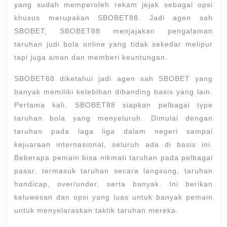
yang sudah memperoleh rekam jejak sebagai opsi
khusus merupakan SBOBET88. Jadi agen sah
SBOBET, SBOBET88 menjajakan pengalaman
taruhan judi bola online yang tidak sekedar melipur
tapi juga aman dan memberi keuntungan.
SBOBET88 diketahui jadi agen sah SBOBET yang
banyak memiliki kelebihan dibanding basis yang lain.
Pertama kali, SBOBET88 siapkan pelbagai type
taruhan bola yang menyeluruh. Dimulai dengan
taruhan pada laga liga dalam negeri sampai
kejuaraan internasional, seluruh ada di basis ini.
Beberapa pemain bisa nikmati taruhan pada pelbagai
pasar, termasuk taruhan secara langsung, taruhan
handicap, over/under, serta banyak. Ini berikan
keluwesan dan opsi yang luas untuk banyak pemain
untuk menyelaraskan taktik taruhan mereka.