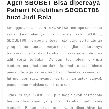
Agen SBOBET Bisa dipercaya
Pahami Kelebihan SBOBET88
buat Judi Bola
Keunggulan lain dari SBOBET88 merupakan mutu
serta keandalannya. Jadi agen sah SBOBET,
SBOBET88 memegang teguh standard serta aturan
yang ketat untuk meyakinkan jika seluruhnya
transaksi bisnis dan taruhan dilaksanakan dengan
adil serta terbuka. Dengan technologi enkripsi
modern, personal data dan informasi transaksi bisnis
pemain terjaga secara baik dari intimidasi keamanan.
Ini memberi rasa nyaman serta aman untuk banyak
pemain saat melaksanakan taruhan.
Tidak itu saja, SBOBET88 pun menjajakan bermacam
feature tambahan yang bikin taruhan jadi lebih
menarik. Bonus serta promo yang diserahkan ke