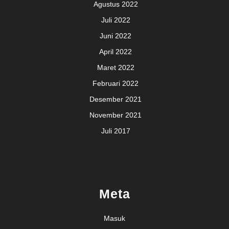
Agustus 2022
Juli 2022
Juni 2022
April 2022
Maret 2022
Februari 2022
Desember 2021
November 2021
Juli 2017
Meta
Masuk