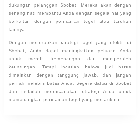
dukungan pelanggan Sbobet. Mereka akan dengan
senang hati membantu Anda dengan segala hal yang
berkaitan dengan permainan togel atau taruhan
lainnya.
Dengan menerapkan strategi togel yang efektif di
Sbobet, Anda dapat meningkatkan peluang Anda
untuk meraih kemenangan dan memperoleh
keuntungan. Tetapi ingatlah bahwa judi harus
dimainkan dengan tanggung jawab, dan jangan
pernah melebihi batas Anda. Segera daftar di Sbobet
dan mulailah merencanakan strategi Anda untuk
memenangkan permainan togel yang menarik ini!