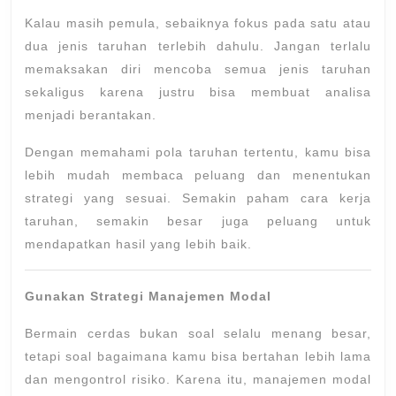
Kalau masih pemula, sebaiknya fokus pada satu atau
dua jenis taruhan terlebih dahulu. Jangan terlalu
memaksakan diri mencoba semua jenis taruhan
sekaligus karena justru bisa membuat analisa
menjadi berantakan.
Dengan memahami pola taruhan tertentu, kamu bisa
lebih mudah membaca peluang dan menentukan
strategi yang sesuai. Semakin paham cara kerja
taruhan, semakin besar juga peluang untuk
mendapatkan hasil yang lebih baik.
Gunakan Strategi Manajemen Modal
Bermain cerdas bukan soal selalu menang besar,
tetapi soal bagaimana kamu bisa bertahan lebih lama
dan mengontrol risiko. Karena itu, manajemen modal