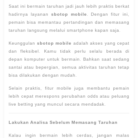
Saat ini bermain taruhan jadi jauh lebih praktis berkat
hadirnya layanan
sbotop mobile
. Dengan fitur ini,
pemain bisa memantau pertandingan dan memasang
taruhan langsung melalui smartphone kapan saja.
Keunggulan
sbotop mobile
adalah akses yang cepat
dan fleksibel. Kamu tidak perlu selalu berada di
depan komputer untuk bermain. Bahkan saat sedang
santai atau bepergian, semua aktivitas taruhan tetap
bisa dilakukan dengan mudah.
Selain praktis, fitur mobile juga membantu pemain
lebih cepat merespons perubahan odds atau peluang
live betting yang muncul secara mendadak.
Lakukan Analisa Sebelum Memasang Taruhan
Kalau ingin bermain lebih cerdas, jangan malas