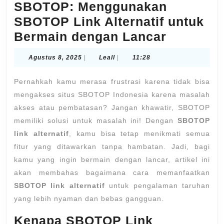
SBOTOP: Menggunakan
SBOTOP Link Alternatif untuk
SBOTOP
Bermain dengan Lancar
Menggun
Agustus
Leall
Agustus 8, 2025
|
Leall
|
11:28
SBOTOP
8,
2025
Link
Pernahkah kamu merasa frustrasi karena tidak bisa
Alternati
mengakses situs SBOTOP Indonesia karena masalah
akses atau pembatasan? Jangan khawatir, SBOTOP
untuk
memiliki solusi untuk masalah ini! Dengan
SBOTOP
Bermain
link alternatif
, kamu bisa tetap menikmati semua
dengan
fitur yang ditawarkan tanpa hambatan. Jadi, bagi
Lancar
kamu yang ingin bermain dengan lancar, artikel ini
akan membahas bagaimana cara memanfaatkan
SBOTOP link alternatif
untuk pengalaman taruhan
yang lebih nyaman dan bebas gangguan.
Kenapa SBOTOP Link