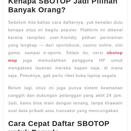
Kenapa SBOTOP Jadi Pilihan
Banyak Orang?
Sebelum kita bahas cara daftarnya, yuk kenalan dulu
kenapa situs ini begitu populer. Platform ini dikenal
karena tampilan user-friendly, pilihan permainan
yang lengkap — dari sportsbook, casino online, slot
game, sampai e-sports. Selain itu, versi
sbotop
wap
juga memudahkan pengguna HP untuk
mengakses layanan mereka kapan saja, di mana
saja. Pokoknya, gak perlu ribet buka laptop segala.
Belum lagi, situs ini juga punya sistem keamanan
canggih dan dukungan pelanggan yang aktif 24 jam.
Jadi, kamu bisa main dengan tenang, tanpa khawatir
soal data pribadi atau transaksi yang mencurigakan.
Cara Cepat Daftar SBOTOP