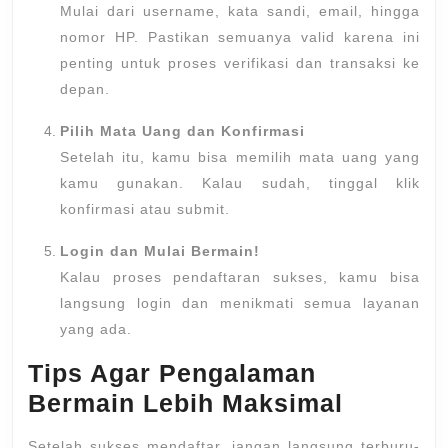
Mulai dari username, kata sandi, email, hingga
nomor HP. Pastikan semuanya valid karena ini
penting untuk proses verifikasi dan transaksi ke
depan.
Pilih Mata Uang dan Konfirmasi
Setelah itu, kamu bisa memilih mata uang yang
kamu gunakan. Kalau sudah, tinggal klik
konfirmasi atau submit.
Login dan Mulai Bermain!
Kalau proses pendaftaran sukses, kamu bisa
langsung login dan menikmati semua layanan
yang ada.
Tips Agar Pengalaman
Bermain Lebih Maksimal
Setelah sukses mendaftar, jangan langsung terburu-