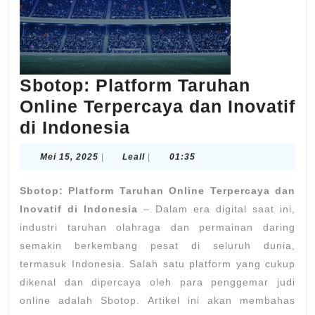
Sbotop: Platform Taruhan
Online Terpercaya dan Inovatif
Sbotop:
di Indonesia
Platform
Mei
Leall
Mei 15, 2025
|
Leall
|
01:35
Taruhan
15,
2025
Online
Sbotop: Platform Taruhan Online Terpercaya dan
Terpercaya
Inovatif di Indonesia
– Dalam era digital saat ini,
industri taruhan olahraga dan permainan daring
dan
semakin berkembang pesat di seluruh dunia,
Inovatif
termasuk Indonesia. Salah satu platform yang cukup
di
dikenal dan dipercaya oleh para penggemar judi
Indonesia
online adalah Sbotop. Artikel ini akan membahas