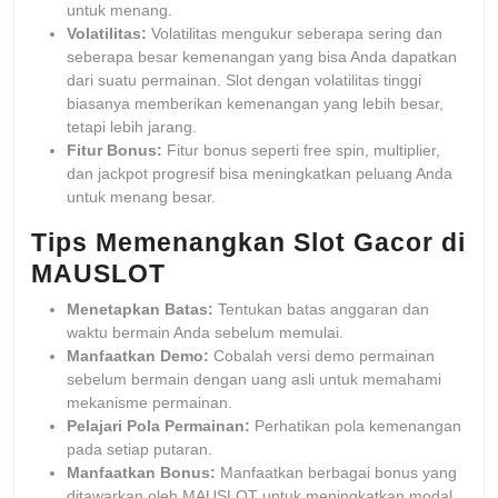
untuk menang.
Volatilitas:
Volatilitas mengukur seberapa sering dan
seberapa besar kemenangan yang bisa Anda dapatkan
dari suatu permainan. Slot dengan volatilitas tinggi
biasanya memberikan kemenangan yang lebih besar,
tetapi lebih jarang.
Fitur Bonus:
Fitur bonus seperti free spin, multiplier,
dan jackpot progresif bisa meningkatkan peluang Anda
untuk menang besar.
Tips Memenangkan Slot Gacor di
MAUSLOT
Menetapkan Batas:
Tentukan batas anggaran dan
waktu bermain Anda sebelum memulai.
Manfaatkan Demo:
Cobalah versi demo permainan
sebelum bermain dengan uang asli untuk memahami
mekanisme permainan.
Pelajari Pola Permainan:
Perhatikan pola kemenangan
pada setiap putaran.
Manfaatkan Bonus:
Manfaatkan berbagai bonus yang
ditawarkan oleh MAUSLOT untuk meningkatkan modal