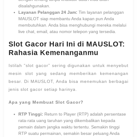
disalahgunakan.
Layanan Pelanggan 24 Jam:
Tim layanan pelanggan
MAUSLOT siap membantu Anda kapan pun Anda
membutuhkan. Anda bisa menghubungi mereka melalui
live chat, email, atau nomor telepon yang tersedia.
Slot Gacor Hari Ini di MAUSLOT:
Rahasia Kemenanganmu
Istilah “slot gacor” sering digunakan untuk menyebut
mesin slot yang sedang memberikan kemenangan
besar. Di MAUSLOT, Anda bisa menemukan berbagai
jenis slot gacor setiap harinya.
Apa yang Membuat Slot Gacor?
RTP Tinggi:
Return to Player (RTP) adalah persentase
rata-rata uang taruhan yang dikembalikan kepada
pemain dalam jangka waktu tertentu. Semakin tinggi
RTP suatu permainan, semakin besar peluang Anda