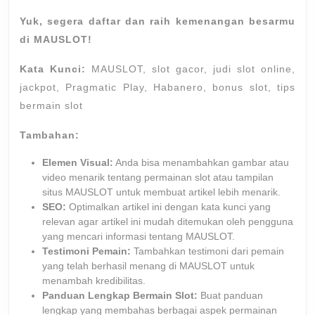
Yuk, segera daftar dan raih kemenangan besarmu
di MAUSLOT!
Kata Kunci:
MAUSLOT, slot gacor, judi slot online,
jackpot, Pragmatic Play, Habanero, bonus slot, tips
bermain slot
Tambahan:
Elemen Visual:
Anda bisa menambahkan gambar atau
video menarik tentang permainan slot atau tampilan
situs MAUSLOT untuk membuat artikel lebih menarik.
SEO:
Optimalkan artikel ini dengan kata kunci yang
relevan agar artikel ini mudah ditemukan oleh pengguna
yang mencari informasi tentang MAUSLOT.
Testimoni Pemain:
Tambahkan testimoni dari pemain
yang telah berhasil menang di MAUSLOT untuk
menambah kredibilitas.
Panduan Lengkap Bermain Slot:
Buat panduan
lengkap yang membahas berbagai aspek permainan