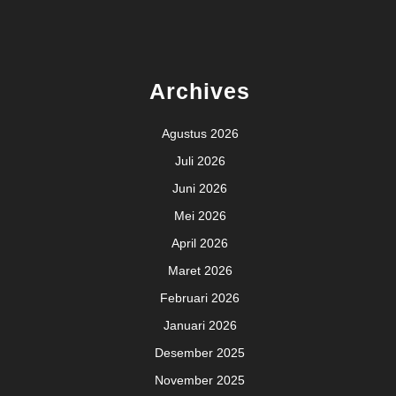
Archives
Agustus 2026
Juli 2026
Juni 2026
Mei 2026
April 2026
Maret 2026
Februari 2026
Januari 2026
Desember 2025
November 2025