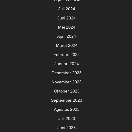
Juli 2024
Juni 2024
Mei 2024
April 2024
Maret 2024
Februari 2024
Januari 2024
Desember 2023
November 2023
Oktober 2023
September 2023
Agustus 2023
Juli 2023
Juni 2023