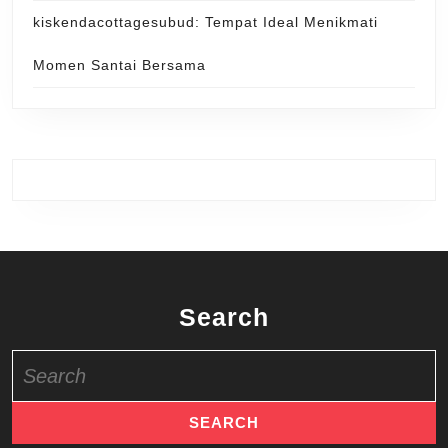
kiskendacottagesubud: Tempat Ideal Menikmati
Momen Santai Bersama
Search
Search
for: