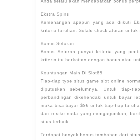
Anda selalu akan mendapatkan bonus perputa
Ekstra Spins
Kemenangan apapun yang ada diikuti Ekst
kriteria taruhan. Selalu check aturan untu
Bonus Setoran
Bonus Setoran punyai kriteria yang pen
kriteria itu berkaitan dengan bonus atau u
Keuntungan Main Di Slot88
Tiap-tiap type situs game slot online no
diputuskan sebelumnya. Untuk tiap-ti
perbandingan dikehendaki untuk bayar l
maka bisa bayar $96 untuk tiap-tiap taruh
dan resiko nada yang mengagumkan, berik
situs terbaik :
Terdapat banyak bonus tambahan dari situs