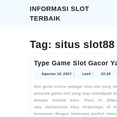
Skip
INFORMASI SLOT
to
content
TERBAIK
Skip
to
content
Tag:
situs slot88
Type Game Slot Gacor Ya
Agustus
Leall
Agustus 14, 2023
|
Leall
|
22:28
14,
2023
Slot gacor online sebagai situs slot yang
penyuka game slot yang mau mendapati be
dengan nuansa baru. Situs ini dilak
satu diantaranya situs terpercaya, di
konsumen dengan beberapa perihal menari