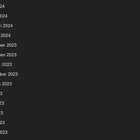
024
2024
i 2024
 2024
er 2023
er 2023
r 2023
ber 2023
s 2023
23
23
23
023
2023