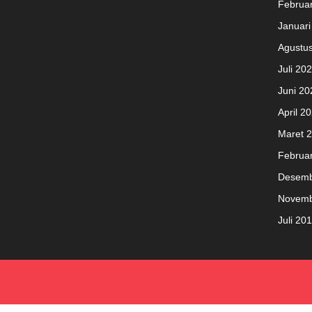
Februar
Januari
Agustu
Juli 20
Juni 20
April 2
Maret 
Februar
Desemb
Novemb
Juli 20