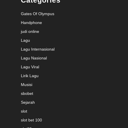
Gates Of Olympus
Handphone
judi online
Lagu
Lagu Internasional
Lagu Nasional
Lagu Viral
Lirik Lagu
Musisi
sbobet
Sejarah
slot
slot bet 100