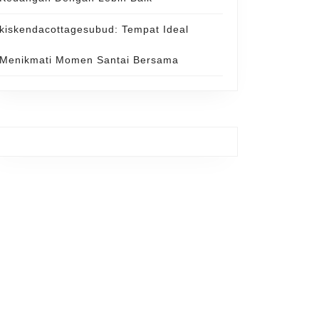
kiskendacottagesubud: Tempat Ideal
Menikmati Momen Santai Bersama