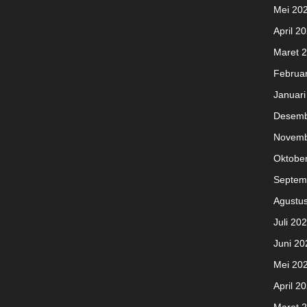
Mei 20
April 2
Maret 
Februar
Januari
Desemb
Novemb
Oktobe
Septem
Agustu
Juli 20
Juni 20
Mei 20
April 2
Maret 