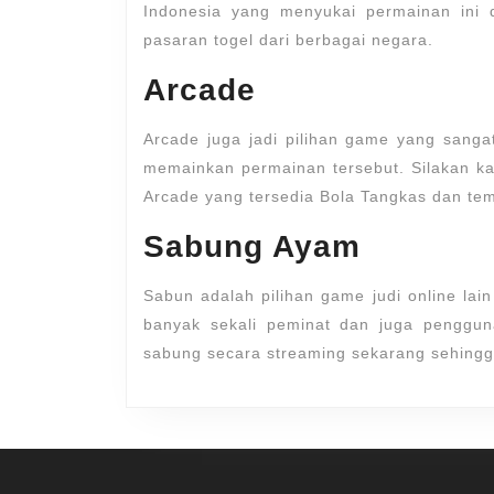
Indonesia yang menyukai permainan ini 
pasaran togel dari berbagai negara.
Arcade
Arcade juga jadi pilihan game yang sanga
memainkan permainan tersebut. Silakan ka
Arcade yang tersedia Bola Tangkas dan tem
Sabung Ayam
Sabun adalah pilihan game judi online lain
banyak sekali peminat dan juga penggu
sabung secara streaming sekarang sehingga