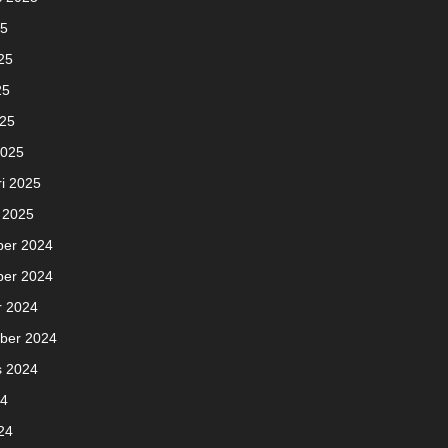
25
25
25
025
2025
i 2025
 2025
er 2024
er 2024
r 2024
ber 2024
s 2024
24
24