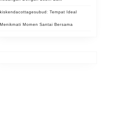
kiskendacottagesubud: Tempat Ideal
Menikmati Momen Santai Bersama