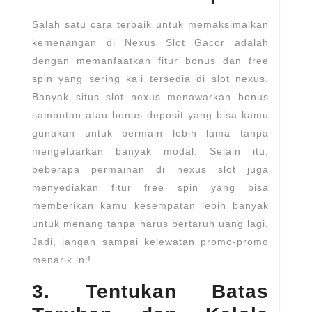
Salah satu cara terbaik untuk memaksimalkan
kemenangan di Nexus Slot Gacor adalah
dengan memanfaatkan fitur bonus dan free
spin yang sering kali tersedia di slot nexus.
Banyak situs slot nexus menawarkan bonus
sambutan atau bonus deposit yang bisa kamu
gunakan untuk bermain lebih lama tanpa
mengeluarkan banyak modal. Selain itu,
beberapa permainan di nexus slot juga
menyediakan fitur free spin yang bisa
memberikan kamu kesempatan lebih banyak
untuk menang tanpa harus bertaruh uang lagi.
Jadi, jangan sampai kelewatan promo-promo
menarik ini!
3. Tentukan Batas