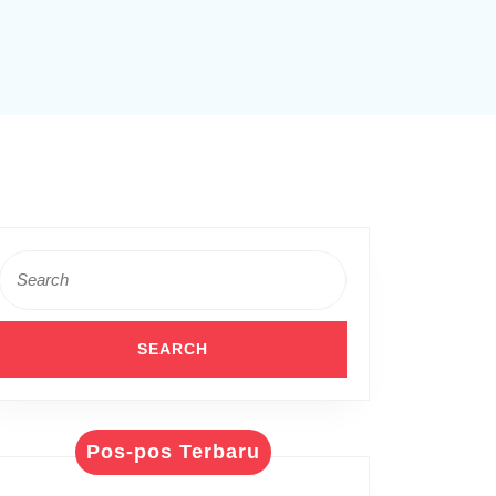
Search
for:
Pos-pos Terbaru