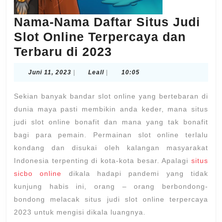
Nama-Nama Daftar Situs Judi
Slot Online Terpercaya dan
Nama-
Terbaru di 2023
Nama
Juni
Leall
Juni 11, 2023
|
Leall
|
10:05
Daftar
11,
2023
Situs
Sekian banyak bandar slot online yang bertebaran di
Judi
dunia maya pasti membikin anda keder, mana situs
judi slot online bonafit dan mana yang tak bonafit
Slot
bagi para pemain. Permainan slot online terlalu
Online
kondang dan disukai oleh kalangan masyarakat
Terpercaya
Indonesia terpenting di kota-kota besar. Apalagi
situs
dan
sicbo online
dikala hadapi pandemi yang tidak
Terbaru
kunjung habis ini, orang – orang berbondong-
di
bondong melacak situs judi slot online terpercaya
2023
2023 untuk mengisi dikala luangnya.