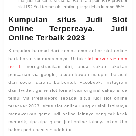
menjadi konsentrasi utama. Rata-rata poin RTP provider
slot PG Soft termasuk terbilang tinggi lebih kurang 95%.
Kumpulan situs Judi Slot
Online Terpercaya, Judi
Online Terbaik 2023
Kumpulan berasal dari nama-nama daftar slot online
bertebaran via dunia maya. Untuk
slot server vietnam
no 1
meregistrasikan diri, anda cakap lakukan
pencarian via google, acuan kawan maupun berasal
dari social sarana berbentuk Facebook, Instagram
dan Twitter. game slot formal dan original cakap anda
temui via Prestigepro sebagai situs judi slot online
teranyar 2023. situs slot online uang orisinil lazimnya
menawarkan game judi online lainnya yang tak keok
menarik, tipe-tipe game judi online lainnya akan kita
bahas pada sesi sesudah itu :