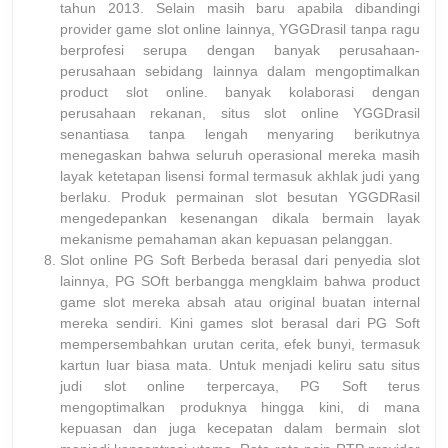
tahun 2013. Selain masih baru apabila dibandingi
provider game slot online lainnya, YGGDrasil tanpa ragu
berprofesi serupa dengan banyak perusahaan-
perusahaan sebidang lainnya dalam mengoptimalkan
product slot online. banyak kolaborasi dengan
perusahaan rekanan, situs slot online YGGDrasil
senantiasa tanpa lengah menyaring berikutnya
menegaskan bahwa seluruh operasional mereka masih
layak ketetapan lisensi formal termasuk akhlak judi yang
berlaku. Produk permainan slot besutan YGGDRasil
mengedepankan kesenangan dikala bermain layak
mekanisme pemahaman akan kepuasan pelanggan.
Slot online PG Soft Berbeda berasal dari penyedia slot
lainnya, PG SOft berbangga mengklaim bahwa product
game slot mereka absah atau original buatan internal
mereka sendiri. Kini games slot berasal dari PG Soft
mempersembahkan urutan cerita, efek bunyi, termasuk
kartun luar biasa mata. Untuk menjadi keliru satu situs
judi slot online terpercaya, PG Soft terus
mengoptimalkan produknya hingga kini, di mana
kepuasan dan juga kecepatan dalam bermain slot