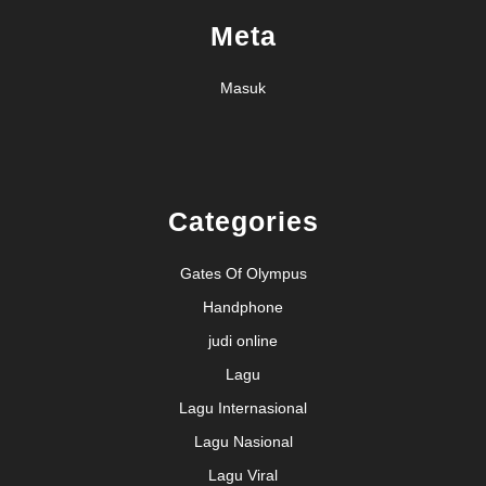
Meta
Masuk
Categories
Gates Of Olympus
Handphone
judi online
Lagu
Lagu Internasional
Lagu Nasional
Lagu Viral