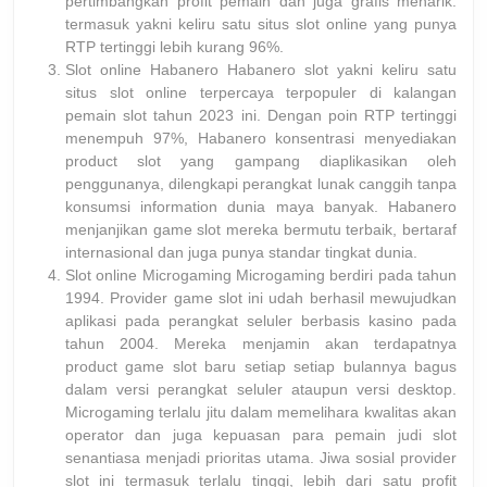
pertimbangkan profit pemain dan juga grafis menarik.
termasuk yakni keliru satu situs slot online yang punya
RTP tertinggi lebih kurang 96%.
Slot online Habanero Habanero slot yakni keliru satu
situs slot online terpercaya terpopuler di kalangan
pemain slot tahun 2023 ini. Dengan poin RTP tertinggi
menempuh 97%, Habanero konsentrasi menyediakan
product slot yang gampang diaplikasikan oleh
penggunanya, dilengkapi perangkat lunak canggih tanpa
konsumsi information dunia maya banyak. Habanero
menjanjikan game slot mereka bermutu terbaik, bertaraf
internasional dan juga punya standar tingkat dunia.
Slot online Microgaming Microgaming berdiri pada tahun
1994. Provider game slot ini udah berhasil mewujudkan
aplikasi pada perangkat seluler berbasis kasino pada
tahun 2004. Mereka menjamin akan terdapatnya
product game slot baru setiap setiap bulannya bagus
dalam versi perangkat seluler ataupun versi desktop.
Microgaming terlalu jitu dalam memelihara kwalitas akan
operator dan juga kepuasan para pemain judi slot
senantiasa menjadi prioritas utama. Jiwa sosial provider
slot ini termasuk terlalu tinggi, lebih dari satu profit