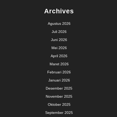
Archives
Agustus 2026
Juli 2026
Juni 2026
Mei 2026
April 2026
Maret 2026
Februari 2026
Januari 2026
Desember 2025
November 2025
Oktober 2025
September 2025