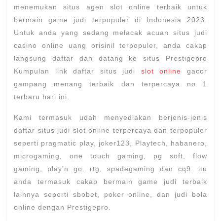
menemukan situs agen slot online terbaik untuk
bermain game judi terpopuler di Indonesia 2023.
Untuk anda yang sedang melacak acuan situs judi
casino online uang orisinil terpopuler, anda cakap
langsung daftar dan datang ke situs Prestigepro
Kumpulan link daftar situs judi
slot online
gacor
gampang menang terbaik dan terpercaya no 1
terbaru hari ini.
Kami termasuk udah menyediakan berjenis-jenis
daftar situs judi slot online terpercaya dan terpopuler
seperti pragmatic play, joker123, Playtech, habanero,
microgaming, one touch gaming, pg soft, flow
gaming, play’n go, rtg, spadegaming dan cq9. itu
anda termasuk cakap bermain game judi terbaik
lainnya seperti sbobet, poker online, dan judi bola
online dengan Prestigepro.