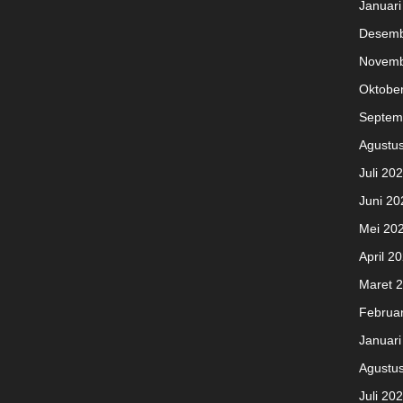
Januari
Desemb
Novemb
Oktobe
Septem
Agustu
Juli 20
Juni 20
Mei 20
April 2
Maret 
Februar
Januari
Agustu
Juli 20