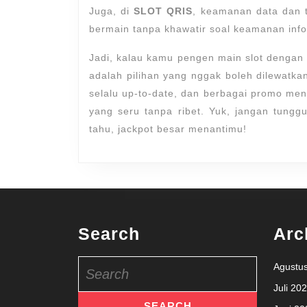
Juga, di
SLOT QRIS
, keamanan data dan t
bermain tanpa khawatir soal keamanan info
Jadi, kalau kamu pengen main slot dengan
adalah pilihan yang nggak boleh dilewatka
selalu up-to-date, dan berbagai promo me
yang seru tanpa ribet. Yuk, jangan tungg
tahu, jackpot besar menantimu!
Search
Arc
Search
Agustu
for:
Juli 20