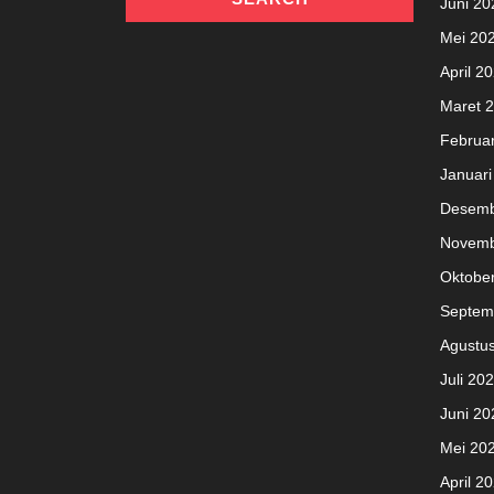
Juni 20
Mei 20
April 2
Maret 
Februar
Januari
Desemb
Novemb
Oktobe
Septem
Agustu
Juli 20
Juni 20
Mei 20
April 2