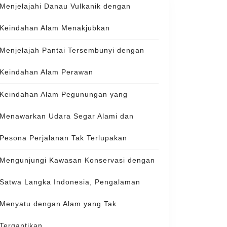
Menjelajahi Danau Vulkanik dengan
Keindahan Alam Menakjubkan
Menjelajah Pantai Tersembunyi dengan
Keindahan Alam Perawan
Keindahan Alam Pegunungan yang
Menawarkan Udara Segar Alami dan
Pesona Perjalanan Tak Terlupakan
Mengunjungi Kawasan Konservasi dengan
Satwa Langka Indonesia, Pengalaman
Menyatu dengan Alam yang Tak
Tergantikan