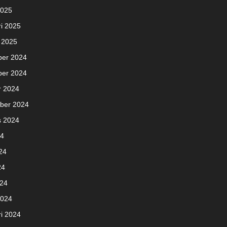
2025
i 2025
 2025
er 2024
er 2024
r 2024
ber 2024
s 2024
24
24
24
024
2024
i 2024