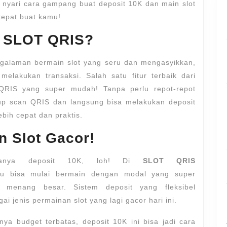
 nyari cara gampang buat deposit 10K dan main slot
 tepat buat kamu!
i
SLOT QRIS
?
alaman bermain slot yang seru dan mengasyikkan,
lakukan transaksi. Salah satu fitur terbaik dari
RIS yang super mudah! Tanpa perlu repot-repot
up scan QRIS dan langsung bisa melakukan deposit
ebih cepat dan praktis.
n Slot Gacor!
anya deposit 10K, loh! Di
SLOT QRIS
u bisa mulai bermain dengan modal yang super
g menang besar. Sistem deposit yang fleksibel
jenis permainan slot yang lagi gacor hari ini.
a budget terbatas, deposit 10K ini bisa jadi cara