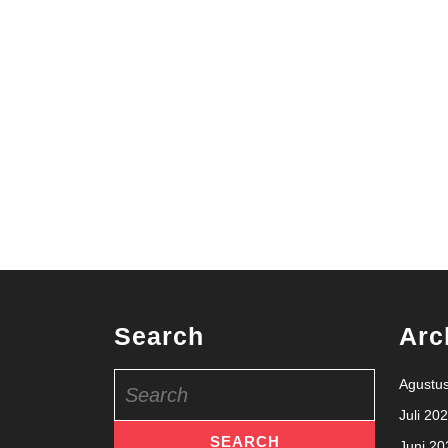
Search
Arc
Search
Agustu
for:
Juli 20
Juni 20