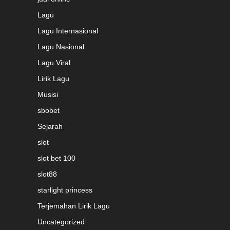
Lagu
Lagu Internasional
Lagu Nasional
Lagu Viral
Lirik Lagu
Musisi
sbobet
Sejarah
slot
slot bet 100
slot88
starlight princess
Terjemahan Lirik Lagu
Uncategorized