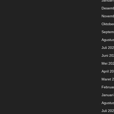
Januari
Desemb
Novemb
Oktobe
Septem
Agustu
Juli 20
Juni 20
Mei 20
April 2
Maret 
Februar
Januari
Agustu
Juli 20