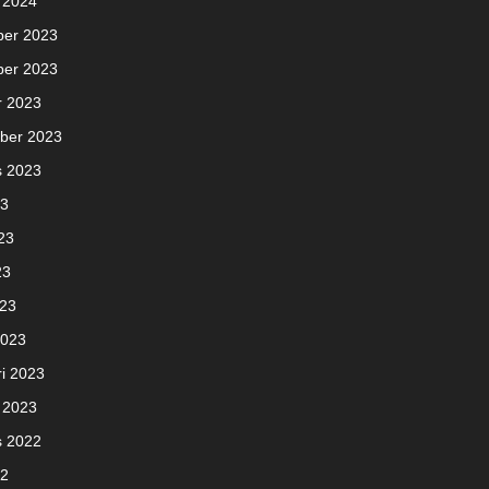
 2024
er 2023
er 2023
r 2023
ber 2023
s 2023
23
23
23
023
2023
i 2023
 2023
s 2022
22