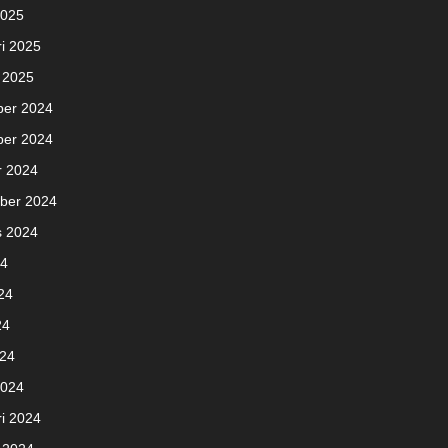
2025
i 2025
 2025
er 2024
er 2024
r 2024
ber 2024
s 2024
24
24
24
024
2024
i 2024