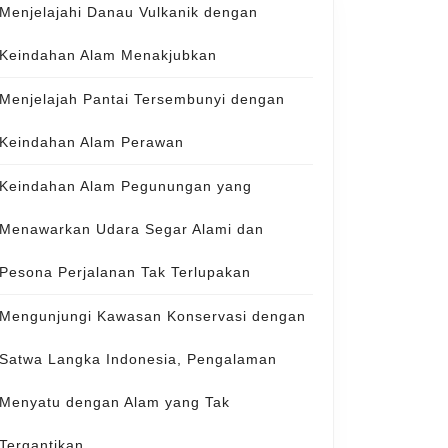
Menjelajahi Danau Vulkanik dengan
Keindahan Alam Menakjubkan
Menjelajah Pantai Tersembunyi dengan
Keindahan Alam Perawan
Keindahan Alam Pegunungan yang
Menawarkan Udara Segar Alami dan
Pesona Perjalanan Tak Terlupakan
Mengunjungi Kawasan Konservasi dengan
Satwa Langka Indonesia, Pengalaman
Menyatu dengan Alam yang Tak
Tergantikan