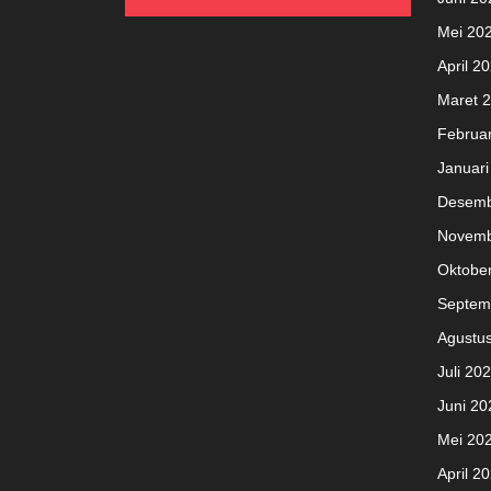
Mei 20
April 2
Maret 
Februar
Januari
Desemb
Novemb
Oktobe
Septem
Agustu
Juli 20
Juni 20
Mei 20
April 2