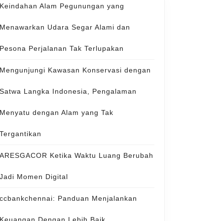
Keindahan Alam Pegunungan yang
Menawarkan Udara Segar Alami dan
Pesona Perjalanan Tak Terlupakan
Mengunjungi Kawasan Konservasi dengan
Satwa Langka Indonesia, Pengalaman
Menyatu dengan Alam yang Tak
Tergantikan
ARESGACOR Ketika Waktu Luang Berubah
Jadi Momen Digital
ccbankchennai: Panduan Menjalankan
Keuangan Dengan Lebih Baik