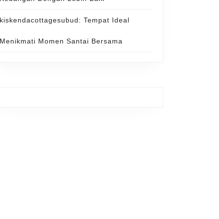
kiskendacottagesubud: Tempat Ideal
Menikmati Momen Santai Bersama