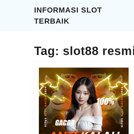
Skip
INFORMASI SLOT
to
content
TERBAIK
Skip
to
content
Tag:
slot88 resm