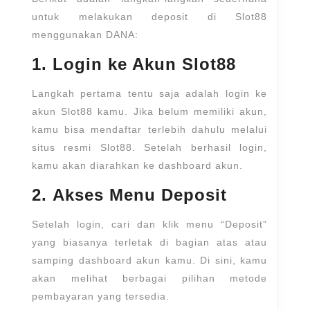
untuk melakukan deposit di Slot88
menggunakan DANA:
1.
Login ke Akun Slot88
Langkah pertama tentu saja adalah login ke
akun Slot88 kamu. Jika belum memiliki akun,
kamu bisa mendaftar terlebih dahulu melalui
situs resmi Slot88. Setelah berhasil login,
kamu akan diarahkan ke dashboard akun.
2.
Akses Menu Deposit
Setelah login, cari dan klik menu “Deposit”
yang biasanya terletak di bagian atas atau
samping dashboard akun kamu. Di sini, kamu
akan melihat berbagai pilihan metode
pembayaran yang tersedia.