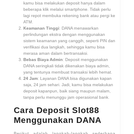
kamu bisa melakukan deposit hanya dalam
beberapa klik melalui smartphone. Tidak perlu
lagi repot membuka rekening bank atau pergi ke
ATM.
Keamanan Tinggi
: DANA menawarkan
perlindungan ekstra dengan menggunakan
sistem keamanan yang canggih, seperti PIN dan
verifikasi dua langkah, sehingga kamu bisa
merasa aman dalam bertransaksi.
Bebas Biaya Admin
: Deposit menggunakan
DANA seringkali tidak dikenakan biaya admin,
yang tentunya membuat transaksi lebih hemat.
24 Jam
: Layanan DANA bisa digunakan kapan
saja, 24 jam sehari. Jadi, kamu bisa melakukan
deposit kapanpun, baik siang maupun malam,
tanpa perlu menunggu jam operasional bank.
Cara Deposit Slot88
Menggunakan DANA
Berikut adalah langkah-langkah sederhana