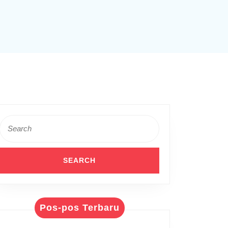
Search
for:
Pos-pos Terbaru