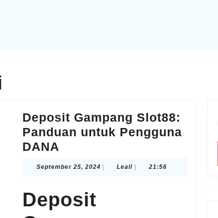
i
Deposit Gampang Slot88:
Panduan untuk Pengguna
Deposit
DANA
Gampang
September
Leall
September 25, 2024
|
Leall
|
21:56
Slot88:
25,
2024
Panduan
Deposit
untuk