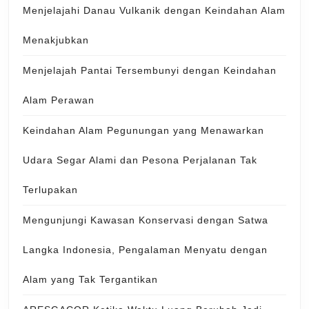
Menjelajahi Danau Vulkanik dengan Keindahan Alam
Menakjubkan
Menjelajah Pantai Tersembunyi dengan Keindahan
Alam Perawan
Keindahan Alam Pegunungan yang Menawarkan
Udara Segar Alami dan Pesona Perjalanan Tak
Terlupakan
Mengunjungi Kawasan Konservasi dengan Satwa
Langka Indonesia, Pengalaman Menyatu dengan
Alam yang Tak Tergantikan