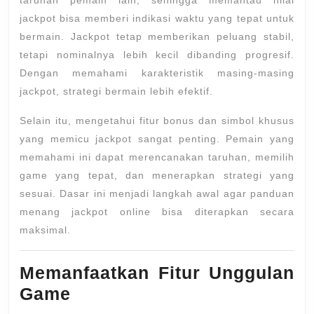
taruhan pemain lain, sehingga memantau nilai
jackpot bisa memberi indikasi waktu yang tepat untuk
bermain. Jackpot tetap memberikan peluang stabil,
tetapi nominalnya lebih kecil dibanding progresif.
Dengan memahami karakteristik masing-masing
jackpot, strategi bermain lebih efektif.
Selain itu, mengetahui fitur bonus dan simbol khusus
yang memicu jackpot sangat penting. Pemain yang
memahami ini dapat merencanakan taruhan, memilih
game yang tepat, dan menerapkan strategi yang
sesuai. Dasar ini menjadi langkah awal agar panduan
menang jackpot online bisa diterapkan secara
maksimal.
Memanfaatkan Fitur Unggulan
Game