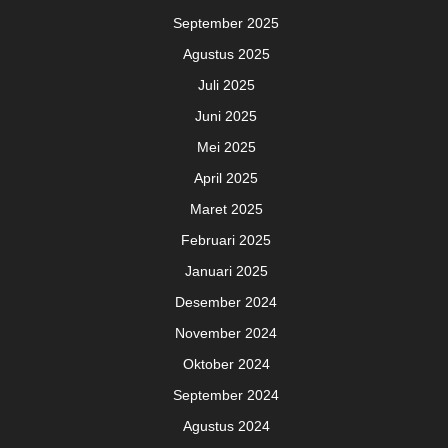
September 2025
Agustus 2025
Juli 2025
Juni 2025
Mei 2025
April 2025
Maret 2025
Februari 2025
Januari 2025
Desember 2024
November 2024
Oktober 2024
September 2024
Agustus 2024