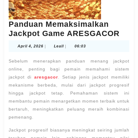
Panduan Memaksimalkan
Pan
Jackpot Game ARESGACOR
Mem
April
Leall
April 4, 2026
|
Leall
|
06:03
Jack
4,
2026
Gam
Sebelum menerapkan panduan menang jackpot
ARE
online, penting bagi pemain memahami sistem
jackpot di
aresgacor
. Setiap jenis jackpot memiliki
mekanisme berbeda, mulai dari jackpot progresif
hingga jackpot tetap. Pemahaman sistem ini
membantu pemain menargetkan momen terbaik untuk
bertaruh, meningkatkan peluang meraih kombinasi
pemenang.
Jackpot progresif biasanya meningkat seiring jumlah