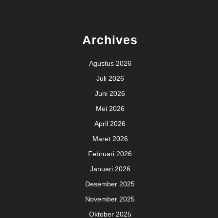
Archives
Agustus 2026
Juli 2026
Juni 2026
Mei 2026
April 2026
Maret 2026
Februari 2026
Januari 2026
Desember 2025
November 2025
Oktober 2025