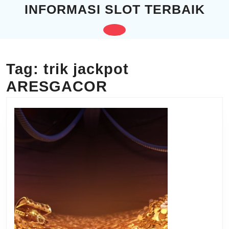
Skip
INFORMASI SLOT TERBAIK
to
content
Open
Skip
to
Button
content
Tag:
trik jackpot
ARESGACOR