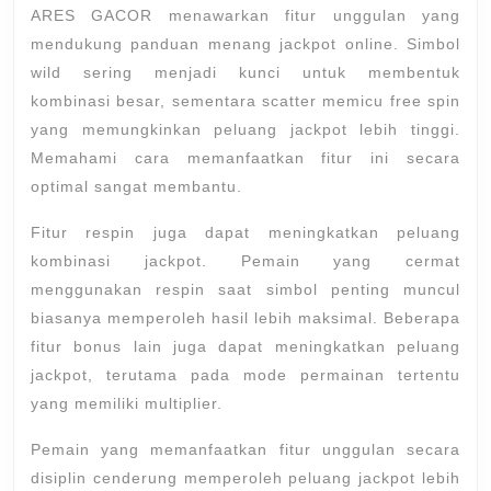
ARES GACOR menawarkan fitur unggulan yang
mendukung panduan menang jackpot online. Simbol
wild sering menjadi kunci untuk membentuk
kombinasi besar, sementara scatter memicu free spin
yang memungkinkan peluang jackpot lebih tinggi.
Memahami cara memanfaatkan fitur ini secara
optimal sangat membantu.
Fitur respin juga dapat meningkatkan peluang
kombinasi jackpot. Pemain yang cermat
menggunakan respin saat simbol penting muncul
biasanya memperoleh hasil lebih maksimal. Beberapa
fitur bonus lain juga dapat meningkatkan peluang
jackpot, terutama pada mode permainan tertentu
yang memiliki multiplier.
Pemain yang memanfaatkan fitur unggulan secara
disiplin cenderung memperoleh peluang jackpot lebih