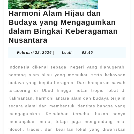
Harmoni Alam Hijau dan
Budaya yang Mengagumkan
dalam Bingkai Keberagaman
Harmoni
Nusantara
Alam
Februari
Leall
Februari 22, 2026
|
Leall
|
02:40
Hijau
22,
2026
dan
Indonesia dikenal sebagai negeri yang dianugerahi
Budaya
bentang alam hijau yang memukau serta kekayaan
budaya yang begitu beragam. Dari hamparan sawah
yang
terasering di
Ubud
hingga hutan tropis lebat di
Mengagumkan
Kalimantan
, harmoni antara alam dan budaya terjalin
dalam
secara alami dan membentuk identitas bangsa yang
Bingkai
mengagumkan. Keindahan tersebut bukan hanya
Keberagaman
memanjakan mata, tetapi juga mengandung nilai
Nusantara
filosofi, tradisi, dan kearifan lokal yang diwariskan