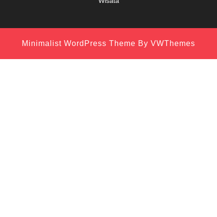
Wisata
Minimalist WordPress Theme
By VWThemes
Scroll
Up