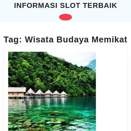
Skip
INFORMASI SLOT TERBAIK
to
content
Open
Skip
to
Button
content
Tag:
Wisata Budaya Memikat